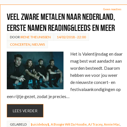
Geen reacties
Veel zware metalen naar Nederland,
eerste namen Reading&Leeds en meer
DOOR
IRENE THEUNISSEN
14/02/2018 - 22:00
CONCERTEN
,
NIEUWS
Het is Valentijnsdag en daar
mag best wat aandacht aan
worden besteedt. Daarom
hebben we voor jou weer
de nieuwste concert- en
festivalaankondigingen op
een rijtje gezet, zodat je precies…
LEES VERDER
GELABELD
$uicideboy$
,
A Boogie Wit Da Hoodie
,
AJ Tracey
,
Annie Mac
,