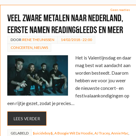
Geen reacties
Veel zware metalen naar Nederland,
eerste namen Reading&Leeds en meer
DOOR
IRENE THEUNISSEN
14/02/2018 - 22:00
CONCERTEN
,
NIEUWS
Het is Valentijnsdag en daar
mag best wat aandacht aan
worden besteedt. Daarom
hebben we voor jou weer
de nieuwste concert- en
festivalaankondigingen op
een rijtje gezet, zodat je precies…
LEES VERDER
GELABELD
$uicideboy$
,
A Boogie Wit Da Hoodie
,
AJ Tracey
,
Annie Mac
,