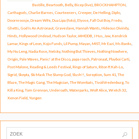
Bastille
,
Beartooth
,
Belly
,
Bicep (live)
,
BROCKHAMPTON
,
Carthagods
,
Charlie Barnes
,
Courteeners
,
Creeper
,
De Helling
,
Diplo
,
Doornroosje
,
Dream Wife
,
Dua Lipa (foto)
,
Elyose
,
Fall Out Boy
,
Fredo
,
Ghetts
,
God Is An Astronaut
,
Graveslave
,
Hannah Wants
,
Hideous Divinity
,
Hinds
,
Hollywood Undead
,
Hudson Taylor
,
IAMDDB
,
J Hus
,
Jaw
,
Kendrick
Lamar
,
Kings of Leon
,
Kojo Funds
,
Lil Pump
,
Mayan
,
MIST
,
Mr Eazi
,
Ms Banks
,
My Nu Leng
,
Nadia Rose
,
Netsky
,
Nothing But Thieves
,
Nothing Nowhere
,
Origin
,
Pale Waves
,
Panic! at the Disco
,
papa roach
,
Patronaat
,
Playboi Carti
,
Post Malone
,
Reading & Leeds Festival
,
Rings of Saturn
,
Riton ft Kah-Lo
,
Sigrid
,
Skepta
,
Ski Mask The Slump God
,
Slush!!
,
Soreption
,
Sum 41
,
The
Blaze
,
The Magic Gang
,
The Magician
,
The Wombats
,
TivoliVredenburg
,
To
Kill a King
,
Tom Grennan
,
Underoath
,
Waterparks
,
Wolf Alice
,
Wretch 32
,
Xenon Field
,
Yungen