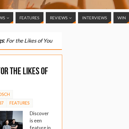
WS
FEATURES
REVIEWS
INTERVIEWS
WIN
gs
:
For the Likes of You
For the Likes of
OSCH
37
FEATURES
Discover
is een
feature in