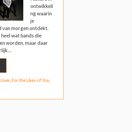
ontwikkeli
ng waarin
je
d van morgen ontdekt.
r heel wat bands die
len worden, maar daar
rlijk…
cover
,
For the Likes of You