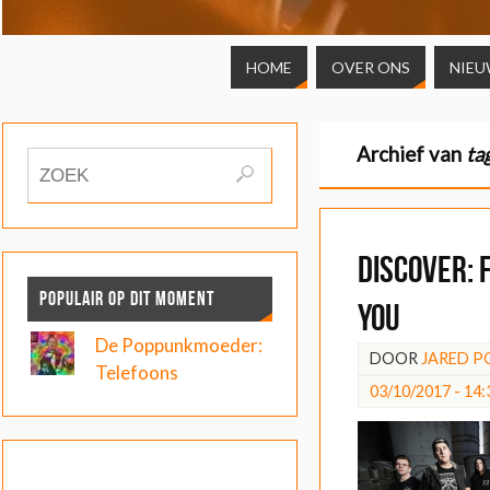
HOME
OVER ONS
NIEU
Archief van
ta
DISCOVER: 
POPULAIR OP DIT MOMENT
You
De Poppunkmoeder:
DOOR
JARED P
Telefoons
03/10/2017 - 14: