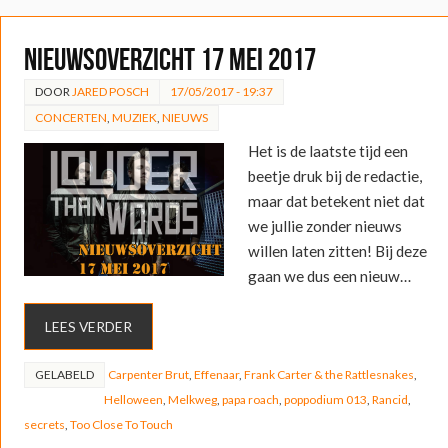
Nieuwsoverzicht 17 mei 2017
DOOR
JARED POSCH
17/05/2017 - 19:37
CONCERTEN
,
MUZIEK
,
NIEUWS
Het is de laatste tijd een
beetje druk bij de redactie,
maar dat betekent niet dat
we jullie zonder nieuws
willen laten zitten! Bij deze
gaan we dus een nieuw…
LEES VERDER
GELABELD
Carpenter Brut
,
Effenaar
,
Frank Carter & the Rattlesnakes
,
Helloween
,
Melkweg
,
papa roach
,
poppodium 013
,
Rancid
,
secrets
,
Too Close To Touch