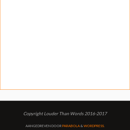
Copyright Louder Than Words 2016-2017
AANGEDREVEN DOOR
PARABOLA
&
WORDPRESS.