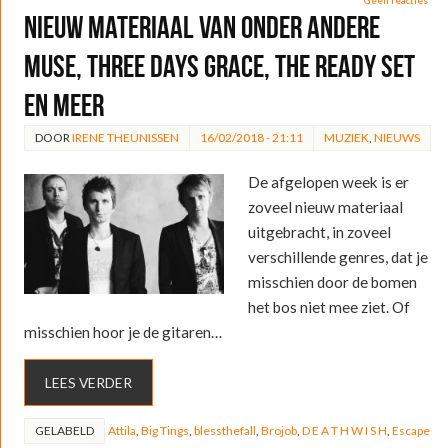
Geen reacties
Nieuw materiaal van onder andere
Muse, Three Days Grace, The Ready Set
en meer
DOOR
IRENE THEUNISSEN
16/02/2018 - 21:11
MUZIEK
,
NIEUWS
De afgelopen week is er
zoveel nieuw materiaal
uitgebracht, in zoveel
verschillende genres, dat je
misschien door de bomen
het bos niet mee ziet. Of
misschien hoor je de gitaren…
LEES VERDER
GELABELD
Attila
,
Big Tings
,
blessthefall
,
Brojob
,
D E A T H W I S H
,
Escape