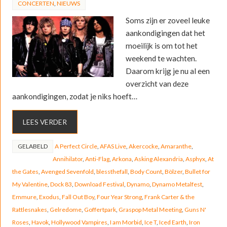
CONCERTEN
,
NIEUWS
Soms zijn er zoveel leuke
aankondigingen dat het
moeilijk is om tot het
weekend te wachten.
Daarom krijg je nu al een
overzicht van deze
aankondigingen, zodat je niks hoeft…
LEES VERDER
GELABELD
A Perfect Circle
,
AFAS Live
,
Akercocke
,
Amaranthe
,
Annihilator
,
Anti-Flag
,
Arkona
,
Asking Alexandria
,
Asphyx
,
At
the Gates
,
Avenged Sevenfold
,
blessthefall
,
Body Count
,
Bölzer
,
Bullet for
My Valentine
,
Dock 83
,
Download Festival
,
Dynamo
,
Dynamo Metalfest
,
Emmure
,
Exodus
,
Fall Out Boy
,
Four Year Strong
,
Frank Carter & the
Rattlesnakes
,
Gelredome
,
Goffertpark
,
Graspop Metal Meeting
,
Guns N'
Roses
,
Havok
,
Hollywood Vampires
,
I am Morbid
,
Ice T
,
Iced Earth
,
Iron