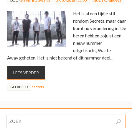
DOOR
KEVIN BOUWENS
27/05/2016 - 22:00
MUZIEK
,
NIEUWS
Het is al een tijdje stil
rondom Secrets, maar daar
komt nu verandering in. De
heren hebben zojuist een
nieuw nummer
uitgebracht, Waste
Away geheten. Het is niet bekend of dit nummer deel…
LEES VERDER
GELABELD
secrets