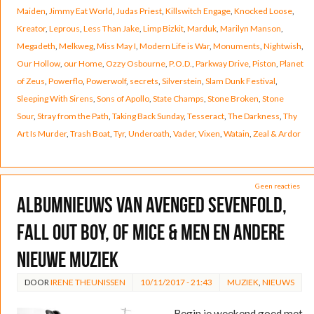
Maiden
,
Jimmy Eat World
,
Judas Priest
,
Killswitch Engage
,
Knocked Loose
,
Kreator
,
Leprous
,
Less Than Jake
,
Limp Bizkit
,
Marduk
,
Marilyn Manson
,
Megadeth
,
Melkweg
,
Miss May I
,
Modern Life is War
,
Monuments
,
Nightwish
,
Our Hollow
,
our Home
,
Ozzy Osbourne
,
P.O.D.
,
Parkway Drive
,
Piston
,
Planet
of Zeus
,
Powerflo
,
Powerwolf
,
secrets
,
Silverstein
,
Slam Dunk Festival
,
Sleeping With Sirens
,
Sons of Apollo
,
State Champs
,
Stone Broken
,
Stone
Sour
,
Stray from the Path
,
Taking Back Sunday
,
Tesseract
,
The Darkness
,
Thy
Art Is Murder
,
Trash Boat
,
Tyr
,
Underoath
,
Vader
,
Vixen
,
Watain
,
Zeal & Ardor
Geen reacties
Albumnieuws van Avenged Sevenfold,
Fall Out Boy, Of Mice & Men en andere
nieuwe muziek
DOOR
IRENE THEUNISSEN
10/11/2017 - 21:43
MUZIEK
,
NIEUWS
Begin je weekend goed met