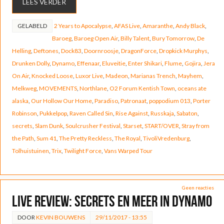
LEES VERDER
GELABELD
2 Years to Apocalypse
,
AFAS Live
,
Amaranthe
,
Andy Black
,
Baroeg
,
Baroeg Open Air
,
Billy Talent
,
Bury Tomorrow
,
De
Helling
,
Deftones
,
Dock83
,
Doornroosje
,
DragonForce
,
Dropkick Murphys
,
Drunken Dolly
,
Dynamo
,
Effenaar
,
Eluveitie
,
Enter Shikari
,
Flume
,
Gojira
,
Jera
On Air
,
Knocked Loose
,
Luxor Live
,
Madeon
,
Marianas Trench
,
Mayhem
,
Melkweg
,
MOVEMENTS
,
Northlane
,
O2 Forum Kentish Town
,
oceans ate
alaska
,
Our Hollow Our Home
,
Paradiso
,
Patronaat
,
poppodium 013
,
Porter
Robinson
,
Pukkelpop
,
Raven Called Sin
,
Rise Against
,
Russkaja
,
Sabaton
,
secrets
,
Slam Dunk
,
Soulcrusher Festival
,
Starset
,
START/OVER
,
Stray from
the Path
,
Sum 41
,
The Pretty Reckless
,
The Royal
,
TivoliVredenburg
,
Tolhuistuinen
,
Trix
,
Twilight Force
,
Vans Warped Tour
Geen reacties
LIVE REVIEW: Secrets en meer in Dynamo
DOOR
KEVIN BOUWENS
29/11/2017 - 13:55