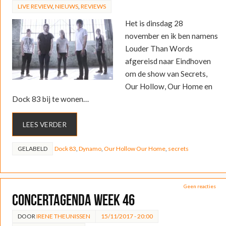
LIVE REVIEW
,
NIEUWS
,
REVIEWS
Het is dinsdag 28
november en ik ben namens
Louder Than Words
afgereisd naar Eindhoven
om de show van Secrets,
Our Hollow, Our Home en
Dock 83 bij te wonen…
LEES VERDER
GELABELD
Dock 83
,
Dynamo
,
Our Hollow Our Home
,
secrets
Geen reacties
Concertagenda week 46
DOOR
IRENE THEUNISSEN
15/11/2017 - 20:00