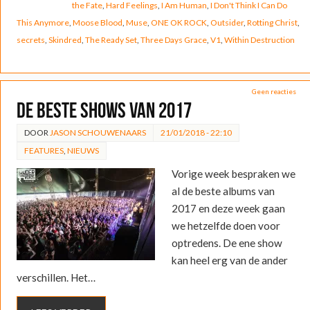
the Fate
,
Hard Feelings
,
I Am Human
,
I Don't Think I Can Do
This Anymore
,
Moose Blood
,
Muse
,
ONE OK ROCK
,
Outsider
,
Rotting Christ
,
secrets
,
Skindred
,
The Ready Set
,
Three Days Grace
,
V1
,
Within Destruction
Geen reacties
De Beste Shows van 2017
DOOR
JASON SCHOUWENAARS
21/01/2018 - 22:10
FEATURES
,
NIEUWS
Vorige week bespraken we
al de beste albums van
2017 en deze week gaan
we hetzelfde doen voor
optredens. De ene show
kan heel erg van de ander
verschillen. Het…