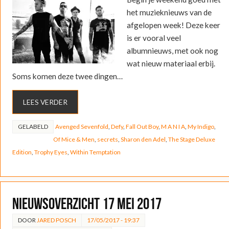
het muzieknieuws van de
afgelopen week! Deze keer
is er vooral veel
albumnieuws, met ook nog
wat nieuw materiaal erbij.
Soms komen deze twee dingen…
LEES VERDER
GELABELD
Avenged Sevenfold
,
Defy
,
Fall Out Boy
,
M A N I A
,
My Indigo
,
Of Mice & Men
,
secrets
,
Sharon den Adel
,
The Stage Deluxe
Edition
,
Trophy Eyes
,
Within Temptation
Nieuwsoverzicht 17 mei 2017
DOOR
JARED POSCH
17/05/2017 - 19:37