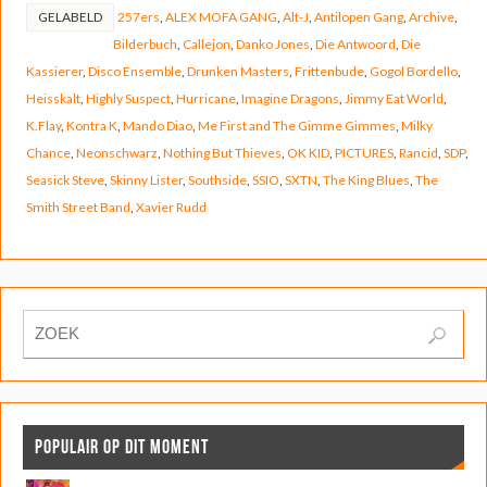
GELABELD
257ers
,
ALEX MOFA GANG
,
Alt-J
,
Antilopen Gang
,
Archive
,
Bilderbuch
,
Callejon
,
Danko Jones
,
Die Antwoord
,
Die
Kassierer
,
Disco Ensemble
,
Drunken Masters
,
Frittenbude
,
Gogol Bordello
,
Heisskalt
,
Highly Suspect
,
Hurricane
,
Imagine Dragons
,
Jimmy Eat World
,
K.Flay
,
Kontra K
,
Mando Diao
,
Me First and The Gimme Gimmes
,
Milky
Chance
,
Neonschwarz
,
Nothing But Thieves
,
OK KID
,
PICTURES
,
Rancid
,
SDP
,
Seasick Steve
,
Skinny Lister
,
Southside
,
SSIO
,
SXTN
,
The King Blues
,
The
Smith Street Band
,
Xavier Rudd
POPULAIR OP DIT MOMENT