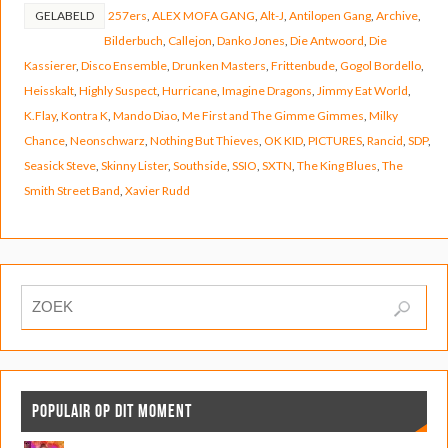
GELABELD
257ers
,
ALEX MOFA GANG
,
Alt-J
,
Antilopen Gang
,
Archive
,
Bilderbuch
,
Callejon
,
Danko Jones
,
Die Antwoord
,
Die
Kassierer
,
Disco Ensemble
,
Drunken Masters
,
Frittenbude
,
Gogol Bordello
,
Heisskalt
,
Highly Suspect
,
Hurricane
,
Imagine Dragons
,
Jimmy Eat World
,
K.Flay
,
Kontra K
,
Mando Diao
,
Me First and The Gimme Gimmes
,
Milky
Chance
,
Neonschwarz
,
Nothing But Thieves
,
OK KID
,
PICTURES
,
Rancid
,
SDP
,
Seasick Steve
,
Skinny Lister
,
Southside
,
SSIO
,
SXTN
,
The King Blues
,
The
Smith Street Band
,
Xavier Rudd
POPULAIR OP DIT MOMENT