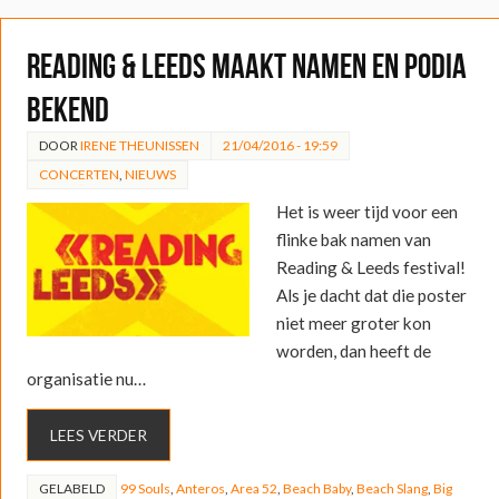
Reading & Leeds maakt namen en podia
bekend
DOOR
IRENE THEUNISSEN
21/04/2016 - 19:59
CONCERTEN
,
NIEUWS
Het is weer tijd voor een
flinke bak namen van
Reading & Leeds festival!
Als je dacht dat die poster
niet meer groter kon
worden, dan heeft de
organisatie nu…
LEES VERDER
GELABELD
99 Souls
,
Anteros
,
Area 52
,
Beach Baby
,
Beach Slang
,
Big