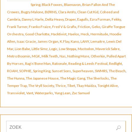
Spring
,
Black Foxxes
,
Blaenavon
,
Brian Fallon And The
Crowes
,
Bugzy Malone
,
BØRNS
,
Clara Amfo
,
Clean Cut Kid
,
Coheed and
Cambria
,
Danny L Harle
,
Delta Heavy
,
Draper
,
Eagulls
,
Ezra Furman
,
Fekky
,
Frank Turner
,
Franko Fraize
,
Fred V & Grafix
,
Friction
,
Geko
,
Giraffe Tongue
Orchestra
,
Good Charlotte
,
Hacktivist
,
Haelos
,
Heck
,
Hermitude
,
Hoodie
Allen
,
Isaac Gracie
,
James Organ
,
K.Flay
,
Kano
,
LANY
,
Lemaitre
,
Lewis Del
Mar
,
Lion Babe
,
Little Simz
,
Logic
,
Low Steppa
,
Mastodon
,
Maverick Sabre
,
Metro Boomin
,
MGK
,
Milk Teeth
,
Nas
,
Nothing More
,
Otherkin
,
Pulled Apart
By Horses
,
Rag’n’Bone Man
,
Rationale
,
Reading & Leeds Festival
,
Redlight
,
ROAM
,
SOPHIE
,
Spring King
,
Sunset Sons
,
Superheaven
,
SWMRS
,
The Beach
,
The Hunna
,
The Japanese House
,
The Magic Gang
,
The Sherlocks
,
The
Temper Trap
,
The Vryll Society
,
Thrice
,
Tibet
,
Tkay Maidza
,
Tonight Alive
,
Transviolet
,
Vant
,
Waterparks
,
Yung Lean
,
Zac Samuel