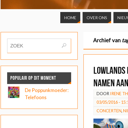
HOME
OVER ONS
NIEU
Archief van
ta
Lowlands 
POPULAIR OP DIT MOMENT
namen aa
De Poppunkmoeder:
DOOR
IRENE T
Telefoons
03/05/2016 - 15:
CONCERTEN
,
N