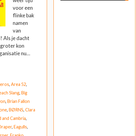
weer tijd
voor een
flinke bak
namen
van
! Als je dacht
 groter kon
ganisatie nu…
eros
,
Area 52
,
each Slang
,
Big
von
,
Brian Fallon
lone
,
BØRNS
,
Clara
 and Cambria
,
Draper
,
Eagulls
,
rner
,
Franko