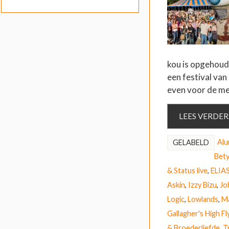
kou is opgehouden
een festival van
even voor de me
LEES VERDER
Al
GELABELD
Bety
& Status live
,
ELIA
Askin
,
Izzy Bizu
,
Jo
Logic
,
Lowlands
,
Ma
Gallagher's High Fl
& Broederliefde
,
T