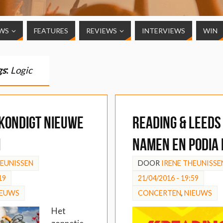
WS
FEATURES
REVIEWS
INTERVIEWS
WIN
gs
:
Logic
kondigt nieuwe
Reading & Leed
n
namen en podia
HEUNISSEN
DOOR
IRENE THEUNISSE
19
21/04/2016 - 19:59
IEUWS
CONCERTEN
,
NIEUWS
Het