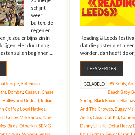
zonnetje
schijnt
weer
buiten, de
regen en
: je zou er bijna zin in
Reading & Leeds festival
 krijgen. Het duurt nog
dat die poster niet meer
esten zullen beginnen,…
worden, dan heeft de or
LEES VERDER
unaGeorge
,
Bohemian
99 Souls
,
Ant
GELABELD
ars
,
Bombay
,
Cassius
,
Chase
Beach Baby
,
B
S
,
Hollywood Undead
,
Indian
Spring
,
Black Foxxes
,
Blaena
hn Coffey
,
Local Natives
,
And The Crowes
,
Bugzy Ma
tt Corby
,
Miike Snow
,
Noel
Amfo
,
Clean Cut Kid
,
Coheed
ying Birds
,
Otherkin
,
SBMG
Danny L Harle
,
Delta Heavy
,
ransylvania
,
Woodie Smalls
Ezra Furman
,
Fekky
,
Frank Tu