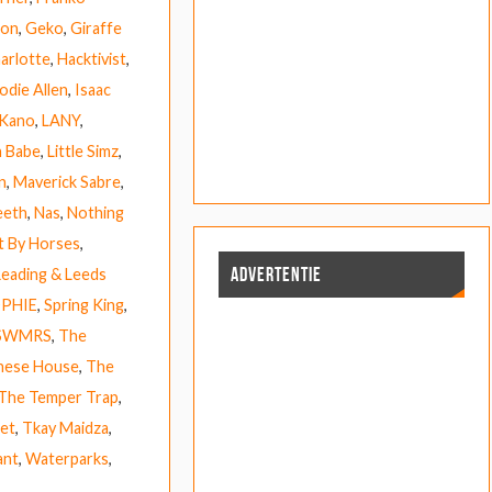
ion
,
Geko
,
Giraffe
arlotte
,
Hacktivist
,
odie Allen
,
Isaac
Kano
,
LANY
,
n Babe
,
Little Simz
,
n
,
Maverick Sabre
,
eeth
,
Nas
,
Nothing
t By Horses
,
ADVERTENTIE
eading & Leeds
PHIE
,
Spring King
,
SWMRS
,
The
nese House
,
The
The Temper Trap
,
et
,
Tkay Maidza
,
ant
,
Waterparks
,