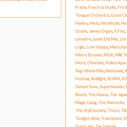
Fraize
,
Fred V & Grafix
,
Frict
Tongue Orchestra
,
Good Ch
Haelos
,
Heck
,
Hermitude
,
Ho
Gracie
,
James Organ
,
K.Flay
,
Lemaitre
,
Lewis Del Mar
,
Lio
Logic
,
Low Steppa
,
Mastodo
Metro Boomin
,
MGK
,
Milk T
More
,
Otherkin
,
Pulled Apar
Rag’n’Bone Man
,
Rationale
,
R
Festival
,
Redlight
,
ROAM
,
SO
Sunset Sons
,
Superheaven
,
Beach
,
The Hunna
,
The Japa
Magic Gang
,
The Sherlocks
,
The Vryll Society
,
Thrice
,
Tib
Tonight Alive
,
Transviolet
,
V
Yung Lean
,
Zac Samuel