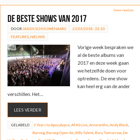
Geen reacties
De Beste Shows van 2017
DOOR
JASON SCHOUWENAARS
21/01/2018 - 22:10
FEATURES
,
NIEUWS
Vorige week bespraken we
al de beste albums van
2017 en deze week gaan
we hetzelfde doen voor
optredens. De ene show
kan heel erg van de ander
verschillen. Het…
LEES VERDER
GELABELD
2 Years to Apocalypse
,
AFAS Live
,
Amaranthe
,
Andy Black
,
Baroeg
,
Baroeg Open Air
,
Billy Talent
,
Bury Tomorrow
,
De