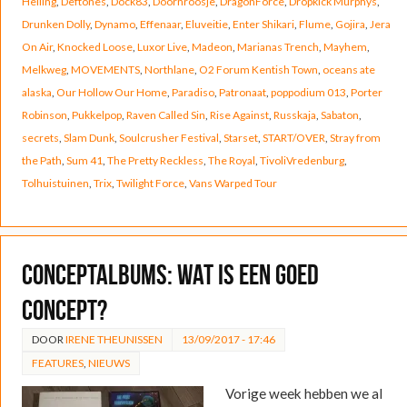
Helling
,
Deftones
,
Dock83
,
Doornroosje
,
DragonForce
,
Dropkick Murphys
,
Drunken Dolly
,
Dynamo
,
Effenaar
,
Eluveitie
,
Enter Shikari
,
Flume
,
Gojira
,
Jera
On Air
,
Knocked Loose
,
Luxor Live
,
Madeon
,
Marianas Trench
,
Mayhem
,
Melkweg
,
MOVEMENTS
,
Northlane
,
O2 Forum Kentish Town
,
oceans ate
alaska
,
Our Hollow Our Home
,
Paradiso
,
Patronaat
,
poppodium 013
,
Porter
Robinson
,
Pukkelpop
,
Raven Called Sin
,
Rise Against
,
Russkaja
,
Sabaton
,
secrets
,
Slam Dunk
,
Soulcrusher Festival
,
Starset
,
START/OVER
,
Stray from
the Path
,
Sum 41
,
The Pretty Reckless
,
The Royal
,
TivoliVredenburg
,
Tolhuistuinen
,
Trix
,
Twilight Force
,
Vans Warped Tour
Conceptalbums: Wat is een goed
concept?
DOOR
IRENE THEUNISSEN
13/09/2017 - 17:46
FEATURES
,
NIEUWS
Vorige week hebben we al