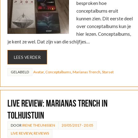
besproken hoe
conceptalbums eruit
kunnen zien. Dit eerste deel
over conceptalbums kun je
hier lezen. Conceptalbums,
je kent ze wel. Dat zijn van die schijfjes…
LEES VERDER
GELABELD
Avatar
,
Conceptalbums
,
Marianas Trench
,
Starset
LIVE REVIEW: Marianas Trench in
Tolhuistuin
DOOR
IRENE THEUNISSEN
20/05/2017 - 20:05
LIVE REVIEW
,
REVIEWS