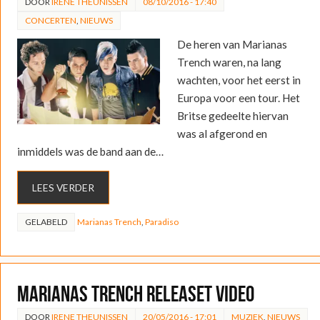
DOOR
IRENE THEUNISSEN
08/10/2016 - 17:40
CONCERTEN
,
NIEUWS
De heren van Marianas
Trench waren, na lang
wachten, voor het eerst in
Europa voor een tour. Het
Britse gedeelte hiervan
was al afgerond en
inmiddels was de band aan de…
LEES VERDER
GELABELD
Marianas Trench
,
Paradiso
Marianas Trench releaset video
DOOR
IRENE THEUNISSEN
20/05/2016 - 17:01
MUZIEK
,
NIEUWS