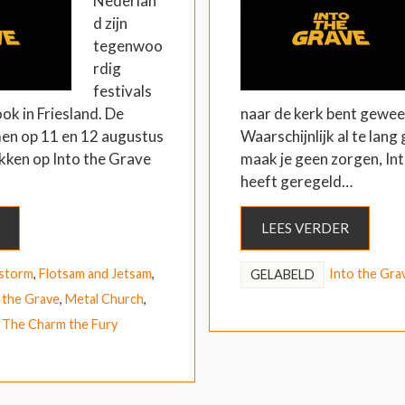
Nederlan
d zijn
tegenwoo
rdig
festivals
ook in Friesland. De
naar de kerk bent gewee
en op 11 en 12 augustus
Waarschijnlijk al te lang
ekken op Into the Grave
maak je geen zorgen, In
heeft geregeld…
LEES VERDER
storm
,
Flotsam and Jetsam
,
Into the Gra
GELABELD
 the Grave
,
Metal Church
,
,
The Charm the Fury