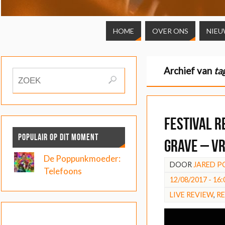
HOME
OVER ONS
NIEU
Archief van
ta
FESTIVAL R
POPULAIR OP DIT MOMENT
Grave – Vr
De Poppunkmoeder:
DOOR
JARED P
Telefoons
12/08/2017 - 16:
LIVE REVIEW
,
R