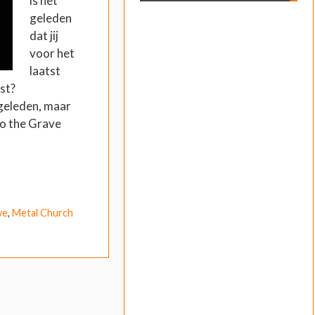
is het
geleden
dat jij
voor het
laatst
st?
 geleden, maar
to the Grave
ve
,
Metal Church