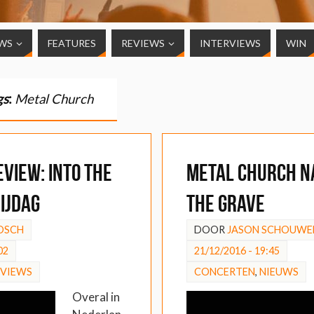
WS
FEATURES
REVIEWS
INTERVIEWS
WIN
gs
:
Metal Church
EVIEW: Into the
Metal Church n
ijdag
the Grave
OSCH
DOOR
JASON SCHOUWE
02
21/12/2016 - 19:45
EVIEWS
CONCERTEN
,
NIEUWS
Overal in