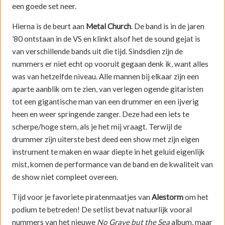
een goede set neer.
Hierna is de beurt aan
Metal Church
. De band is in de jaren
’80 ontstaan in de VS en klinkt alsof het de sound gejat is
van verschillende bands uit die tijd. Sindsdien zijn de
nummers er niet echt op vooruit gegaan denk ik, want alles
was van hetzelfde niveau. Alle mannen bij elkaar zijn een
aparte aanblik om te zien, van verlegen ogende gitaristen
tot een gigantische man van een drummer en een ijverig
heen en weer springende zanger. Deze had een iets te
scherpe/hoge stem, als je het mij vraagt. Terwijl de
drummer zijn uiterste best deed een show met zijn eigen
instrument te maken en waar diepte in het geluid eigenlijk
mist, komen de performance van de band en de kwaliteit van
de show niet compleet overeen.
Tijd voor je favoriete piratenmaatjes van
Alestorm
om het
podium te betreden! De setlist bevat natuurlijk vooral
nummers van het nieuwe
No Grave but the Sea
album, maar