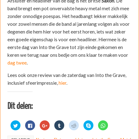
Afsluiter en headliner van de dag is het Britse
Saxon
. De
band brengt een pot onvervalste heavy metal met zich mee
zonder onnodige poespas. Het headbangt lekker makkelijk
voor zowel mensen die de band al jarenlang volgen als voor
degenen die hem hier voor het eerst horen, iets wat zeker
een goede eigenschap is voor een headliner. Hiermee is de
eerste dag van Into the Grave tot zijn einde gekomen en
keren we terug naar ons bedje om ons klaar te maken voor
dag twee
.
Lees ook onze review van de zaterdag van Into the Grave,
inclusief sfeerimpressie,
hier
.
Dit delen:
K
K
K
K
K
D
K
l
l
l
l
l
e
l
i
i
i
i
i
l
i
k
k
k
k
k
e
k