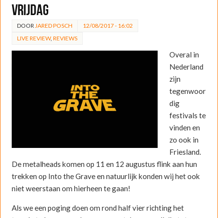
Vrijdag
DOOR
JARED POSCH
12/08/2017 - 16:02
LIVE REVIEW
,
REVIEWS
Overal in
Nederland
zijn
tegenwoor
dig
festivals te
vinden en
zo ook in
Friesland.
De metalheads komen op 11 en 12 augustus flink aan hun
trekken op Into the Grave en natuurlijk konden wij het ook
niet weerstaan om hierheen te gaan!
Als we een poging doen om rond half vier richting het