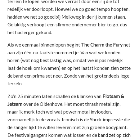
terrein te lopen, worden we verrast door een rij die tot
redelijk ver doorloopt. Hoewel we op goed tempo hoopten,
hadden we net zo goed bij Melkweg in de rij kunnen staan.
Gelukkig verkoopt een slimme ondernemer bier to go, dus
het had erger gekund.
Als we eenmaal binnenlopen begint
The Charm the Fury
net
aan zijn één-na-laatste nummertje. Van wat we konden
horen (wat nog best lastig was, omdat we in pas redelijk
laat de hoek om kwamen) en op het laatst konden zien zette
de band een prima set neer. Zonde van het grotendeels lege
terrein.
Zo’n 25 minuten laten schallen de klanken van
Flotsam &
Jetsam
over de Oldenhove. Het moet thrash metal zijn,
maar ik merk toch wel wat power metal invloeden,
voornamelijk in de vocals. Iconisch is de Shrek impressie die
de zanger lijkt te willen leveren met zijn groene bodypaint.
De festivalgangers komen wat losser en de band zet op zich