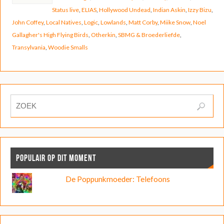
Status live
,
ELIAS
,
Hollywood Undead
,
Indian Askin
,
Izzy Bizu
,
John Coffey
,
Local Natives
,
Logic
,
Lowlands
,
Matt Corby
,
Miike Snow
,
Noel
Gallagher's High Flying Birds
,
Otherkin
,
SBMG & Broederliefde
,
Transylvania
,
Woodie Smalls
POPULAIR OP DIT MOMENT
De Poppunkmoeder: Telefoons