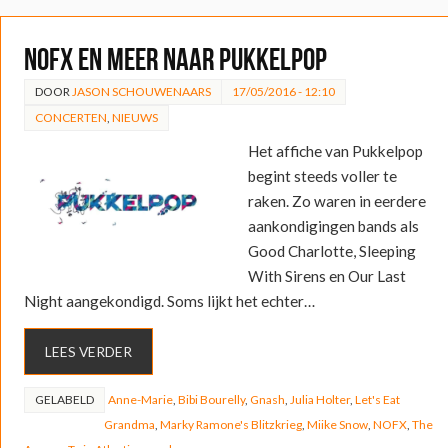
NOFX en meer naar Pukkelpop
DOOR
JASON SCHOUWENAARS
17/05/2016 - 12:10
CONCERTEN
,
NIEUWS
Het affiche van Pukkelpop
begint steeds voller te
raken. Zo waren in eerdere
aankondigingen bands als
Good Charlotte, Sleeping
With Sirens en Our Last
Night aangekondigd. Soms lijkt het echter…
LEES VERDER
GELABELD
Anne-Marie
,
Bibi Bourelly
,
Gnash
,
Julia Holter
,
Let's Eat
Grandma
,
Marky Ramone's Blitzkrieg
,
Miike Snow
,
NOFX
,
The