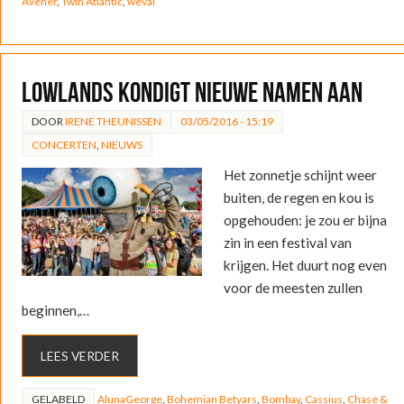
Avener
,
Twin Atlantic
,
weval
Lowlands kondigt nieuwe namen aan
DOOR
IRENE THEUNISSEN
03/05/2016 - 15:19
CONCERTEN
,
NIEUWS
Het zonnetje schijnt weer
buiten, de regen en kou is
opgehouden: je zou er bijna
zin in een festival van
krijgen. Het duurt nog even
voor de meesten zullen
beginnen,…
LEES VERDER
GELABELD
AlunaGeorge
,
Bohemian Betyars
,
Bombay
,
Cassius
,
Chase &