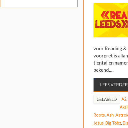
voor Reading & 
voorpret is all
tientallen namen
bekend,…
LEES VERDER
A2
GELABELD
Akal
Roots
,
Ash
,
Astroi
Jesus
,
Big Tobz
,
Bi