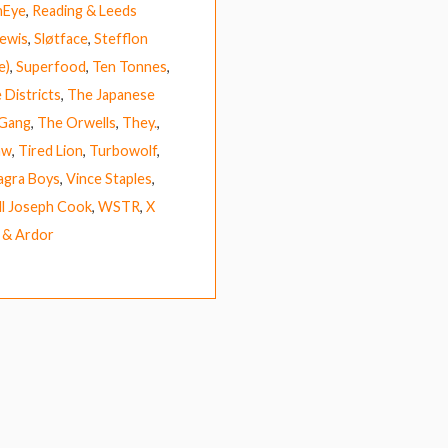
nEye
,
Reading & Leeds
ewis
,
Sløtface
,
Stefflon
e)
,
Superfood
,
Ten Tonnes
,
 Districts
,
The Japanese
 Gang
,
The Orwells
,
They.
,
aw
,
Tired Lion
,
Turbowolf
,
agra Boys
,
Vince Staples
,
ll Joseph Cook
,
WSTR
,
X
 & Ardor