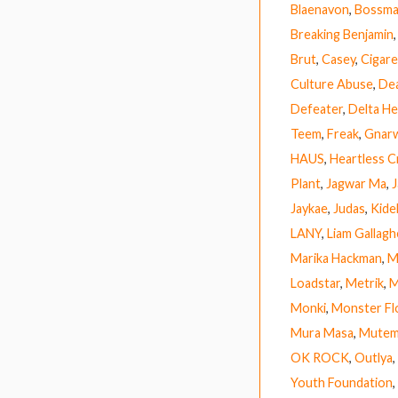
Blaenavon
,
Bossman
Breaking Benjamin
Brut
,
Casey
,
Cigare
Culture Abuse
,
Dea
Defeater
,
Delta He
Teem
,
Freak
,
Gnar
HAUS
,
Heartless 
Plant
,
Jagwar Ma
,
J
Jaykae
,
Judas
,
Kide
LANY
,
Liam Gallagh
Marika Hackman
,
M
Loadstar
,
Metrik
,
M
Monki
,
Monster Fl
Mura Masa
,
Mutem
OK ROCK
,
Outlya
,
Youth Foundation
,