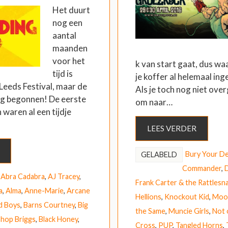
Het duurt
nog een
aantal
maanden
voor het
k van start gaat, dus waa
tijd is
je koffer al helemaal ing
Leeds Festival, maar de
Als je toch nog niet ove
ang begonnen! De eerste
om naar…
 waren al een tijdje
LEES VERDER
Bury Your D
GELABELD
Commander
,
,
Abra Cadabra
,
AJ Tracey
,
Frank Carter & the Rattlesn
a
,
Alma
,
Anne-Marie
,
Arcane
Hellions
,
Knockout Kid
,
Moo
d Boys
,
Barns Courtney
,
Big
the Same
,
Muncie Girls
,
Not 
shop Briggs
,
Black Honey
,
Cross
,
PUP
,
Tangled Horns
,