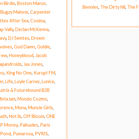
 Birdie
,
Boston Manor
,
Bennies
,
The Dirty Nil
,
The F
,
Bugzy Malone
,
Carpenter
ttes After Sex
,
Cosima
,
p Vally
,
Declan McKenna
,
avy
,
DJ Semtex
,
Dreem
wolves
,
God Damn
,
Goldie
,
Crew
,
Honeyblood
,
Jacob
apandroids
,
Jax Jones
,
ko
,
King No One
,
Kurupt FM
,
er
,
Life
,
Loyle Carner
,
Lunice
,
atrix & Futurebound B2B
istaJam
,
Mondo Cozmo
,
orence
,
Muna
,
Muncie Girls
,
ath
,
Not3s
,
Off Bloom
,
ONE
P Money
,
Palisades
,
Paris
Pond
,
Pumarosa
,
PVRIS
,