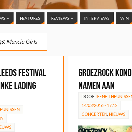
WS
FEATURES
REVIEWS
INTERVIEWS
WIN
gs
:
Muncie Girls
Leeds Festival
Groezrock kond
inke lading
namen aan
n
DOOR
IRENE THEUNISSE
14/03/2016 - 17:12
HEUNISSEN
CONCERTEN
,
NIEUWS
49
IEUWS