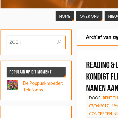
HOME
OVER ONS
NIEU
Archief van
ta
Reading & 
POPULAIR OP DIT MOMENT
kondigt fl
De Poppunkmoeder:
namen aa
Telefoons
DOOR
IRENE T
07/04/2017 - 19:
CONCERTEN
,
N