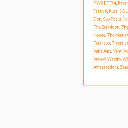
PWR BTTM
,
Rave
Festival
,
Russ
,
SG L
Don
,
Sub Focus (liv
The Big Moon
,
The
House
,
The Magic
Tigercub
,
Tigers J
Vallis Alps
,
Vant
,
Vi
Vukovi
,
Watsky
,
Wi
Ambassadors
,
Zeal