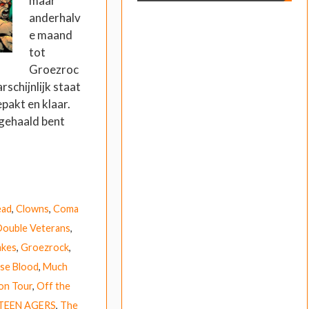
maar
anderhalv
e maand
tot
Groezroc
rschijnlijk staat
epakt en klaar.
rgehaald bent
ead
,
Clowns
,
Coma
Double Veterans
,
akes
,
Groezrock
,
se Blood
,
Much
on Tour
,
Off the
TEEN AGERS
,
The