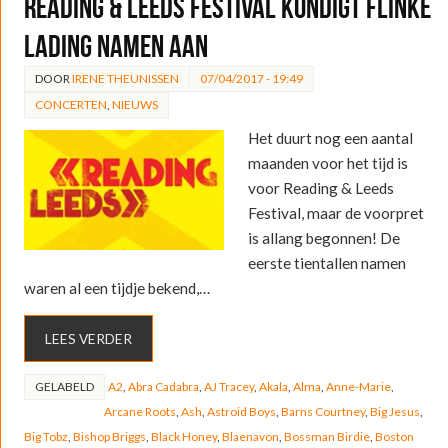
Reading & Leeds Festival kondigt flinke
lading namen aan
DOOR
IRENE THEUNISSEN
07/04/2017 - 19:49
CONCERTEN
,
NIEUWS
Het duurt nog een aantal
maanden voor het tijd is
voor Reading & Leeds
Festival, maar de voorpret
is allang begonnen! De
eerste tientallen namen
waren al een tijdje bekend,…
LEES VERDER
GELABELD
A2
,
Abra Cadabra
,
AJ Tracey
,
Akala
,
Alma
,
Anne-Marie
,
Arcane Roots
,
Ash
,
Astroid Boys
,
Barns Courtney
,
Big Jesus
,
Big Tobz
,
Bishop Briggs
,
Black Honey
,
Blaenavon
,
Bossman Birdie
,
Boston