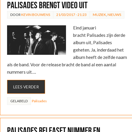
Palisades brengt video uit
DOOR
KEVIN BOUWENS
21/03/2017 - 21:23
MUZIEK
,
NIEUWS
Eind januari
bracht Palisades zijn derde
album uit, Palisades
geheten. Ja, inderdaad het
album heeft de zelfde naam
als de band. Voor de release bracht de band al een aantal
nummers uit….
LEES VERDER
GELABELD
Palisades
Palisades releaset nummer en