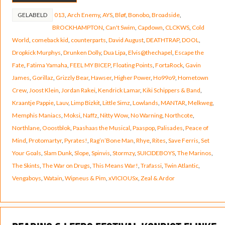
GELABELD
013
,
Arch Enemy
,
AYS
,
Bløf
,
Bonobo
,
Broadside
,
BROCKHAMPTON
,
Can't Swim
,
Capdown
,
CLCKWS
,
Cold
World
,
comeback kid
,
counterparts
,
David August
,
DEATHTRAP
,
DOOL
,
Dropkick Murphys
,
Drunken Dolly
,
Dua Lipa
,
Elvis@thechapel
,
Escape the
Fate
,
Fatima Yamaha
,
FEEL MY BICEP
,
Floating Points
,
FortaRock
,
Gavin
James
,
Gorillaz
,
Grizzly Bear
,
Hawser
,
Higher Power
,
Ho99o9
,
Hometown
Crew
,
Joost Klein
,
Jordan Rakei
,
Kendrick Lamar
,
Kiki Schippers & Band
,
Kraantje Pappie
,
Lauv
,
Limp Bizkit
,
Little Simz
,
Lowlands
,
MANTAR
,
Melkweg
,
Memphis Maniacs
,
Moksi
,
Naffz
,
Nitty Wow
,
No Warning
,
Northcote
,
Northlane
,
Ooostblok
,
Paashaas the Musical
,
Paaspop
,
Palisades
,
Peace of
Mind
,
Protomartyr
,
Pyrates!
,
Rag’n’Bone Man
,
Rhye
,
Rites
,
Save Ferris
,
Set
Your Goals
,
Slam Dunk
,
Slope
,
Spinvis
,
Stormzy
,
SUICIDEBOYS
,
The Marinos
,
The Skints
,
The War on Drugs
,
This Means War!
,
Trafassi
,
Twin Atlantic
,
Vengaboys
,
Watain
,
Wipneus & Pim
,
xVICIOUSx
,
Zeal & Ardor