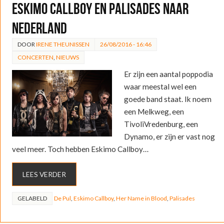
Eskimo Callboy en Palisades naar
Nederland
DOOR
IRENE THEUNISSEN
26/08/2016 - 16:46
CONCERTEN
,
NIEUWS
Er zijn een aantal poppodia
waar meestal wel een
goede band staat. Ik noem
een Melkweg, een
TivoliVredenburg, een
Dynamo, er zijn er vast nog
veel meer. Toch hebben Eskimo Callboy…
LEES VERDER
GELABELD
De Pul
,
Eskimo Callboy
,
Her Name in Blood
,
Palisades