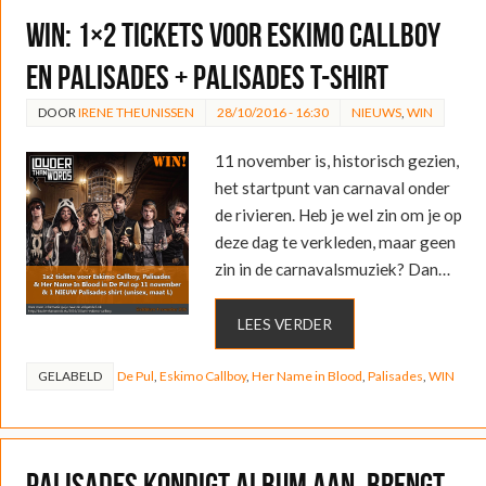
WIN: 1×2 tickets voor Eskimo Callboy
en Palisades + Palisades T-shirt
DOOR
IRENE THEUNISSEN
28/10/2016 - 16:30
NIEUWS
,
WIN
11 november is, historisch gezien,
het startpunt van carnaval onder
de rivieren. Heb je wel zin om je op
deze dag te verkleden, maar geen
zin in de carnavalsmuziek? Dan…
LEES VERDER
GELABELD
De Pul
,
Eskimo Callboy
,
Her Name in Blood
,
Palisades
,
WIN
Palisades kondigt album aan, brengt