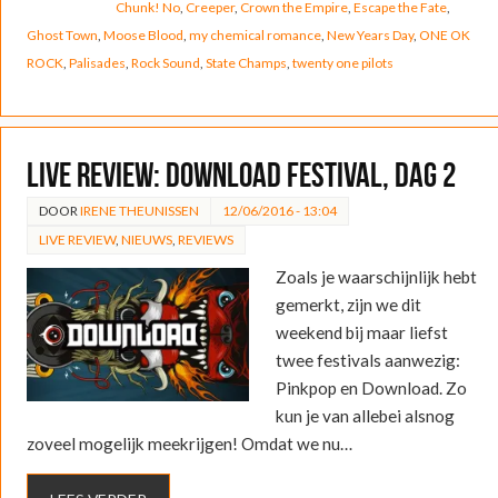
Chunk! No
,
Creeper
,
Crown the Empire
,
Escape the Fate
,
Ghost Town
,
Moose Blood
,
my chemical romance
,
New Years Day
,
ONE OK
ROCK
,
Palisades
,
Rock Sound
,
State Champs
,
twenty one pilots
LIVE REVIEW: Download Festival, dag 2
DOOR
IRENE THEUNISSEN
12/06/2016 - 13:04
LIVE REVIEW
,
NIEUWS
,
REVIEWS
Zoals je waarschijnlijk hebt
gemerkt, zijn we dit
weekend bij maar liefst
twee festivals aanwezig:
Pinkpop en Download. Zo
kun je van allebei alsnog
zoveel mogelijk meekrijgen! Omdat we nu…