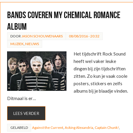
Bands coveren My Chemical Romance
album
DOOR
JASON SCHOUWENAARS
08/08/2016 - 20:32
MUZIEK
,
NIEUWS
Het tijdschrift Rock Sound
heeft wel vaker leuke
dingen bij zijn tijdschriften
zitten. Zo kun je vaak coole
posters, stickers en zelfs
albums bij je blaadje vinden.
Ditmaal is er…
LEES VERDER
GELABELD
Against the Current
,
Asking Alexandria
,
Captain Chunk!
,