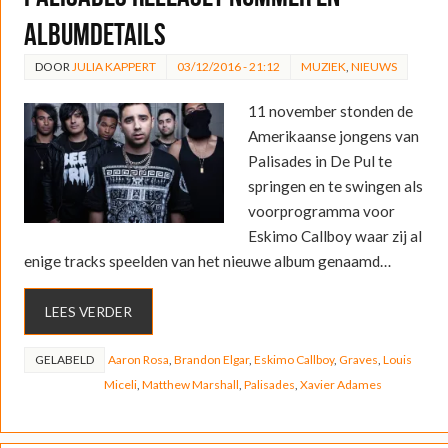
albumdetails
DOOR
JULIA KAPPERT
03/12/2016 - 21:12
MUZIEK
,
NIEUWS
11 november stonden de
Amerikaanse jongens van
Palisades in De Pul te
springen en te swingen als
voorprogramma voor
Eskimo Callboy waar zij al
enige tracks speelden van het nieuwe album genaamd…
LEES VERDER
GELABELD
Aaron Rosa
,
Brandon Elgar
,
Eskimo Callboy
,
Graves
,
Louis
Miceli
,
Matthew Marshall
,
Palisades
,
Xavier Adames