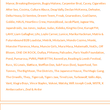
Manor
,
Breaking Benjamin
,
Bugzy Malone
,
Carpenter Brut
,
Casey
,
Cigarettes
After Sex
,
Cosima
,
Culture Abuse
,
Deap Vally
,
Declan McKenna
,
Defeater
,
Delta Heavy
,
DJ Semtex
,
Dreem Teem
,
Freak
,
Gnarwolves
,
God Damn
,
Goldie
,
HAUS
,
Heartless Crew
,
Honeyblood
,
Jacob Plant
,
Jagwar Ma
,
Japandroids
,
Jax Jones
,
Jaykae
,
Judas
,
Kideko
,
King No One
,
Kurupt FM
,
LANY
,
Liam Gallagher
,
Life
,
Loyle Carner
,
Lunice
,
Marika Hackman
,
Matrix &
Futurebound B2B Loadstar
,
Metrik
,
MistaJam
,
Mondo Cozmo
,
Monki
,
Monster Florence
,
Muna
,
Muncie Girls
,
Mura Masa
,
Mutemath
,
Not3s
,
Off
Bloom
,
ONE OK ROCK
,
Outlya
,
P Money
,
Palisades
,
Paris Youth Foundation
,
Pond
,
Pumarosa
,
PVRIS
,
PWR BTTM
,
RavenEye
,
Reading & Leeds Festival
,
Russ
,
SG Lewis
,
Sløtface
,
Stefflon Don
,
Sub Focus (live)
,
Superfood
,
Ten
Tonnes
,
The Big Moon
,
The Districts
,
The Japanese House
,
The Magic Gang
,
The Orwells
,
They.
,
Tigercub
,
Tigers Jaw
,
Tired Lion
,
Turbowolf
,
Vallis Alps
,
Vant
,
Viagra Boys
,
Vince Staples
,
Vukovi
,
Watsky
,
Will Joseph Cook
,
WSTR
,
X
Ambassadors
,
Zeal & Ardor