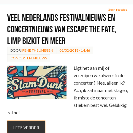
Geen reacties
Veel Nederlands festivalnieuws en
concertnieuws van Escape the Fate,
Limp Bizkit en meer
DOOR
IRENE THEUNISSEN
01/02/2018 - 14:46
CONCERTEN
,
NIEUWS
Ligt het aan mij of
verzuipen we alweer in de
concerten? Nee, alleen ik?
Ach, ik zal maar niet klagen,
ik miste de concerten
stiekem best wel. Gelukkig
zal het…
LEES VERDER