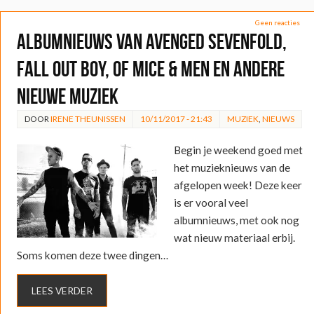
Geen reacties
Albumnieuws van Avenged Sevenfold,
Fall Out Boy, Of Mice & Men en andere
nieuwe muziek
DOOR
IRENE THEUNISSEN
10/11/2017 - 21:43
MUZIEK
,
NIEUWS
Begin je weekend goed met
het muzieknieuws van de
afgelopen week! Deze keer
is er vooral veel
albumnieuws, met ook nog
wat nieuw materiaal erbij.
Soms komen deze twee dingen…
LEES VERDER