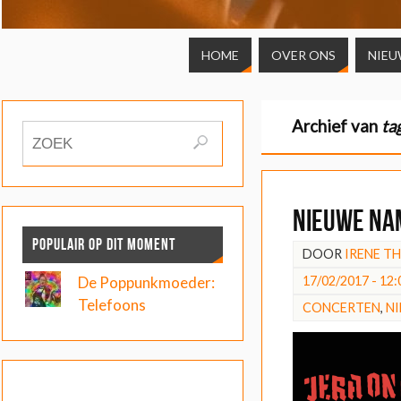
HOME
OVER ONS
NIEU
Archief van
ta
Nieuwe nam
POPULAIR OP DIT MOMENT
DOOR
IRENE T
17/02/2017 - 12:
De Poppunkmoeder:
Telefoons
CONCERTEN
,
N