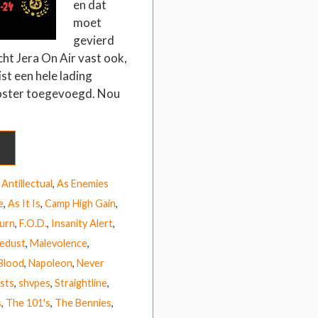
en dat
moet
gevierd
ht Jera On Air vast ook,
ist een hele lading
oster toegevoegd. Nou
,
Antillectual
,
As Enemies
e
,
As It Is
,
Camp High Gain
,
urn
,
F.O.D.
,
Insanity Alert
,
edust
,
Malevolence
,
Blood
,
Napoleon
,
Never
ists
,
shvpes
,
Straightline
,
s
,
The 101's
,
The Bennies
,