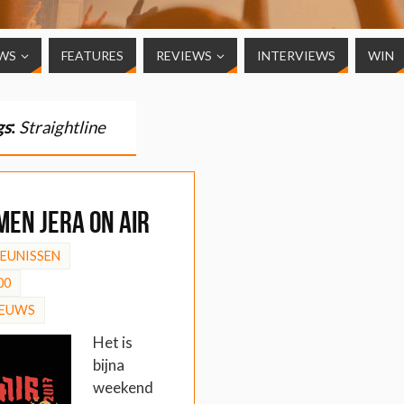
WS
FEATURES
REVIEWS
INTERVIEWS
WIN
gs
:
Straightline
en Jera On Air
HEUNISSEN
00
IEUWS
Het is
bijna
weekend