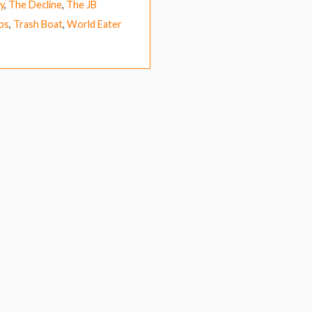
y
,
The Decline
,
The JB
ps
,
Trash Boat
,
World Eater