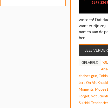
worden! Dat dac
want er zijn zoju
namen aan de p
ben…
LEES VERDER
'68
GELABELD
Aris
chelsea grin
,
Coldb
Jera On Air
,
Knuckl
Moments
,
Moose 
Forget
,
Not Scient
Suicidal Tendencie