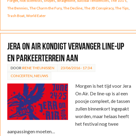
Forget
,
Not Scientists
,
shvpes
,
Straightline
,
Suicidal Tendencies
,
The 101's
,
The Bennies
,
The Charm the Fury
,
The Decline
,
The JB Conspiracy
,
The Tips
,
Trash Boat
,
World Eater
Jera On Air kondigt vervanger line-up
en parkeerterrein aan
DOOR
IRENE THEUNISSEN
23/06/2016 - 17:34
CONCERTEN
,
NIEUWS
Morgen is het tijd voor Jera
On Air. De line-up is al een
poosje compleet, de tassen
zullen binnenkort ingepakt
worden, maar helaas heeft
het festival nog twee
aanpassingen moeten…