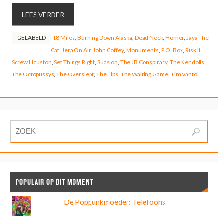
LEES VERDER
GELABELD
18 Miles
,
Burning Down Alaska
,
Dead Neck
,
Homer
,
Jaya The
Cat
,
Jera On Air
,
John Coffey
,
Monuments
,
P.O. Box
,
Risk It
,
Screw Houston
,
Set Things Right
,
Suasion
,
The JB Conspiracy
,
The Kendolls
,
The Octopussys
,
The Overslept
,
The Tips
,
The Waiting Game
,
Tim Vantol
POPULAIR OP DIT MOMENT
De Poppunkmoeder: Telefoons