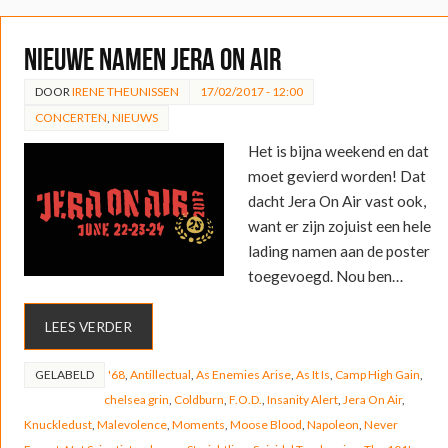
Nieuwe namen Jera On Air
DOOR
IRENE THEUNISSEN
17/02/2017 - 12:00
CONCERTEN
,
NIEUWS
Het is bijna weekend en dat
moet gevierd worden! Dat
dacht Jera On Air vast ook,
want er zijn zojuist een hele
lading namen aan de poster
toegevoegd. Nou ben…
LEES VERDER
GELABELD
'68
,
Antillectual
,
As Enemies Arise
,
As It Is
,
Camp High Gain
,
chelsea grin
,
Coldburn
,
F.O.D.
,
Insanity Alert
,
Jera On Air
,
Knuckledust
,
Malevolence
,
Moments
,
Moose Blood
,
Napoleon
,
Never