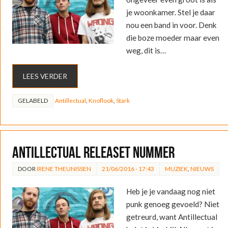
je woonkamer. Stel je daar
nou een band in voor. Denk
die boze moeder maar even
weg, dit is…
LEES VERDER
GELABELD
Antillectual
,
Knoflook
,
Stark
Antillectual releaset nummer
DOOR
IRENE THEUNISSEN
21/06/2016 - 17:43
MUZIEK
,
NIEUWS
Heb je je vandaag nog niet
punk genoeg gevoeld? Niet
getreurd, want Antillectual