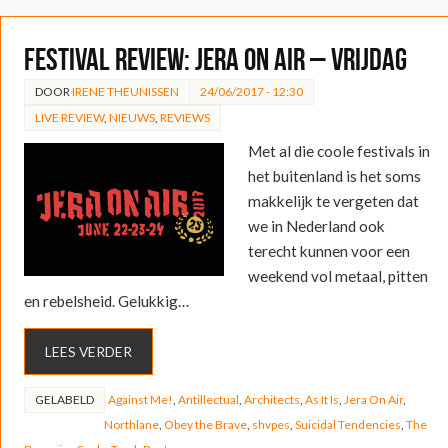
FESTIVAL REVIEW: Jera On Air – Vrijdag
DOOR
IRENE THEUNISSEN
24/06/2017 - 12:30
LIVE REVIEW
,
NIEUWS
,
REVIEWS
Met al die coole festivals in
het buitenland is het soms
makkelijk te vergeten dat
we in Nederland ook
terecht kunnen voor een
weekend vol metaal, pitten
en rebelsheid. Gelukkig…
LEES VERDER
GELABELD
Against Me!
,
Antillectual
,
Architects
,
As It Is
,
Jera On Air
,
Northlane
,
Obey the Brave
,
shvpes
,
Suicidal Tendencies
,
The