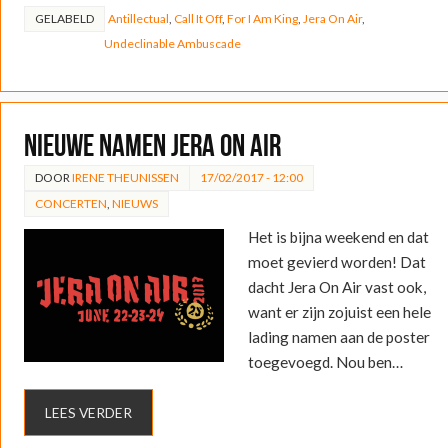
GELABELD
Antillectual
,
Call It Off
,
For I Am King
,
Jera On Air
,
Undeclinable Ambuscade
Nieuwe namen Jera On Air
DOOR
IRENE THEUNISSEN
17/02/2017 - 12:00
CONCERTEN
,
NIEUWS
Het is bijna weekend en dat
moet gevierd worden! Dat
dacht Jera On Air vast ook,
want er zijn zojuist een hele
lading namen aan de poster
toegevoegd. Nou ben…
LEES VERDER