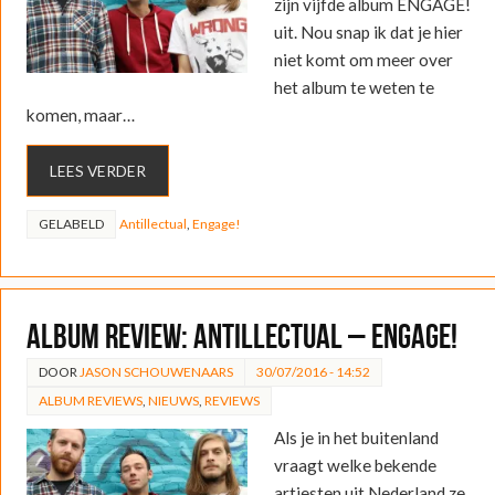
zijn vijfde album ENGAGE!
uit. Nou snap ik dat je hier
niet komt om meer over
het album te weten te
komen, maar…
LEES VERDER
GELABELD
Antillectual
,
Engage!
ALBUM REVIEW: Antillectual – ENGAGE!
DOOR
JASON SCHOUWENAARS
30/07/2016 - 14:52
ALBUM REVIEWS
,
NIEUWS
,
REVIEWS
Als je in het buitenland
vraagt welke bekende
artiesten uit Nederland ze