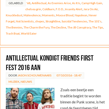
GELABELD
'68
,
Antillectual
,
As Enemies Arise
,
As It Is
,
Camp High Gain
,
chelsea grin
,
Coldburn
,
F.O.D.
,
Insanity Alert
,
Jera On Air
,
Knuckledust
,
Malevolence
,
Moments
,
Moose Blood
,
Napoleon
,
Never
Forget
,
Not Scientists
,
shvpes
,
Straightline
,
Suicidal Tendencies
,
The 101's
,
The Bennies
,
The Charm the Fury
,
The Decline
,
The JB Conspiracy
,
The Tips
,
Trash Boat
,
World Eater
Antillectual kondigt Friends First
Fest 2016 aan
DOOR
JASON SCHOUWENAARS
07/10/2016 - 18:47
MUZIEK
,
NIEUWS
Zoals een beetje een
traditie begint te worden
binnen de Punk scene, is het
rond de feestdagen tijd