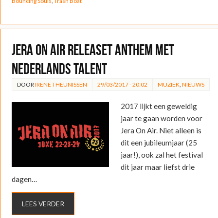
Bouncing Souls
,
Trash Boat
Jera On Air releaset anthem met
Nederlands talent
DOOR
IRENE THEUNISSEN
29/03/2017 - 20:02
MUZIEK
,
NIEUWS
2017 lijkt een geweldig
jaar te gaan worden voor
Jera On Air. Niet alleen is
dit een jubileumjaar (25
jaar!), ook zal het festival
dit jaar maar liefst drie
dagen…
LEES VERDER