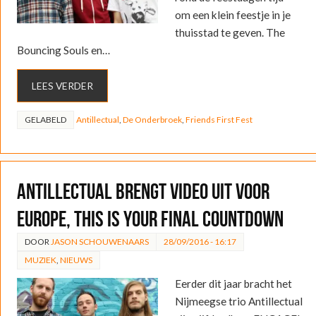
om een klein feestje in je
thuisstad te geven. The
Bouncing Souls en…
LEES VERDER
GELABELD
Antillectual
,
De Onderbroek
,
Friends First Fest
Antillectual brengt video uit voor
Europe, This Is Your Final Countdown
DOOR
JASON SCHOUWENAARS
28/09/2016 - 16:17
MUZIEK
,
NIEUWS
Eerder dit jaar bracht het
Nijmeegse trio Antillectual