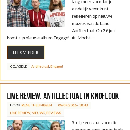
lang meer voordat je
eindelijk weer kunt
rebelleren op nieuwe
muziek van de band
Antillectual. Op 29 juli
komt zijn nieuwe album Engage! uit. Mocht…
LEES VERDER
GELABELD
Antillectual
,
Engage!
LIVE REVIEW: Antillectual in Knoflook
DOOR
IRENE THEUNISSEN
09/07/2016 - 18:43
LIVE REVIEW
,
NIEUWS
,
REVIEWS
Stel je een zaal voor die
ongeveer even groot is als