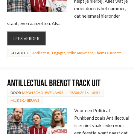
helpt je hierbij! Alles wat je
moet doen is het nummer,
dat helemaal hieronder
staat, even aanzetten. Als…
LEES VERDER
GELABELD
Antillectual
,
Engage!
,
Strike Anywhere
,
Thomas Barnett
Antillectual brengt track uit
DOOR
JASON SCHOUWENAARS
08/06/2016 - 16:54
MUZIEK
,
NIEUWS
Voor een Political
Punkband zoals Antillectual
is er niet vaak reden voor
een feestje, want naast dat