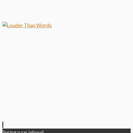
Klik hier als je meer wilt
weten over ons cookiegebruik.
Cool, koekjes!
Spring naar inhoud