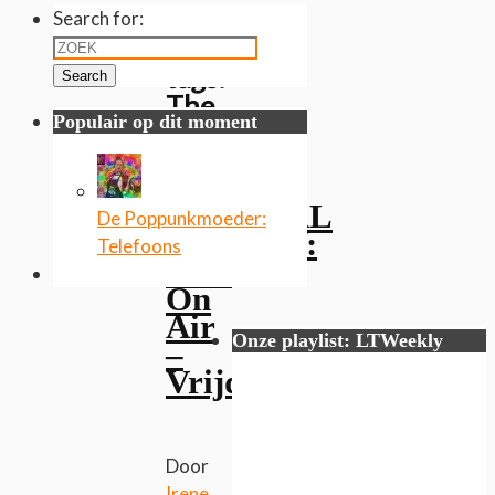
Archief
Search for:
van
tags
:
Search
The
Populair op dit moment
Bouncing
Souls
FESTIVAL
De Poppunkmoeder:
REVIEW:
Telefoons
Jera
On
Air
Onze playlist: LTWeekly
–
Vrijdag
Door
Irene