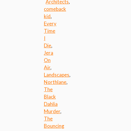
Architects
,
comeback
kid
,
Every
Time
I
Die
,
Jera
On
Air
,
Landscapes
,
Northlane
,
The
Black
Dahlia
Murder
,
The
Bouncing