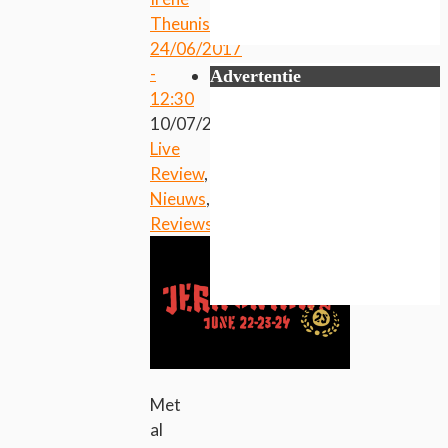
Theunissen
24/06/2017
-
Advertentie
12:30
10/07/2017
Live
Review
,
Nieuws
,
Reviews
Met
al