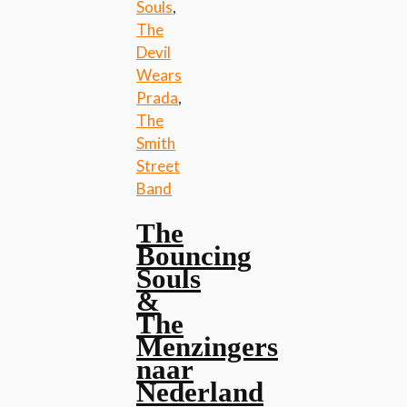
Souls
,
The
Devil
Wears
Prada
,
The
Smith
Street
Band
The
Bouncing
Souls
&
The
Menzingers
naar
Nederland