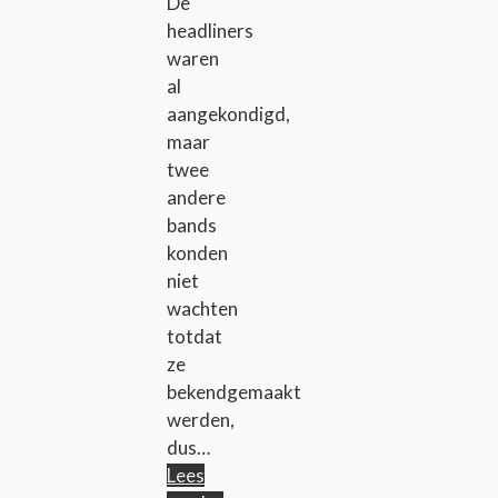
De
headliners
waren
al
aangekondigd,
maar
twee
andere
bands
konden
niet
wachten
totdat
ze
bekendgemaakt
werden,
dus…
Lees