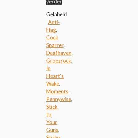
verder
Gelabeld
Anti-
Flag
,
Cock
Sparrer
,
Deafhaven
,
Groezrock
,
In
Heart's
Wake
,
Moments
,
Pennywise
,
Stick
to
Your
Guns
,
Strike