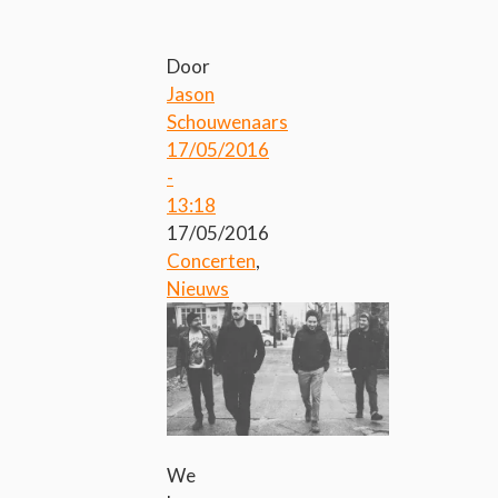
Door
Jason
Schouwenaars
17/05/2016
-
13:18
17/05/2016
Concerten
,
Nieuws
We