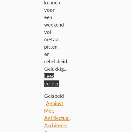
kunnen
voor
een
weekend
vol
metaal,
pitten
en
rebelsheid.
Gelukkig…
Lees
verder
Gelabeld
Against
Me!
,
Antillectual
,
Architects
,