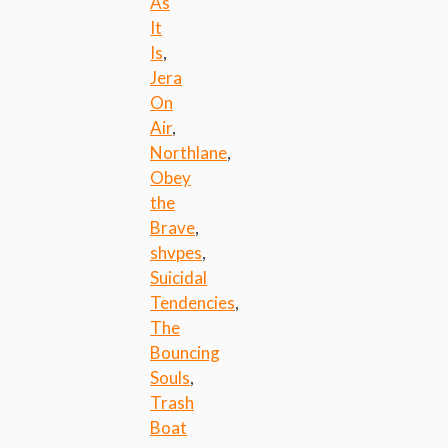
As
It
Is
,
Jera
On
Air
,
Northlane
,
Obey
the
Brave
,
shvpes
,
Suicidal
Tendencies
,
The
Bouncing
Souls
,
Trash
Boat