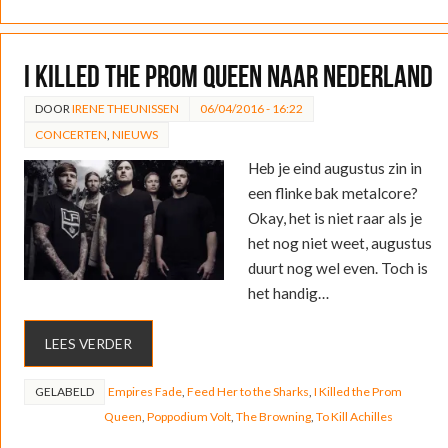
I Killed the Prom Queen naar Nederland
DOOR
IRENE THEUNISSEN
06/04/2016 - 16:22
CONCERTEN
,
NIEUWS
Heb je eind augustus zin in
een flinke bak metalcore?
Okay, het is niet raar als je
het nog niet weet, augustus
duurt nog wel even. Toch is
het handig…
LEES VERDER
GELABELD
Empires Fade
,
Feed Her to the Sharks
,
I Killed the Prom
Queen
,
Poppodium Volt
,
The Browning
,
To Kill Achilles