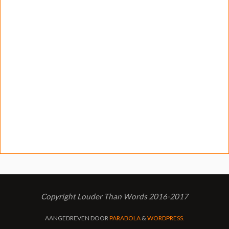
Copyright Louder Than Words 2016-2017
AANGEDREVEN DOOR
PARABOLA
&
WORDPRESS.