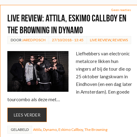
Geen reacties
LIVE REVIEW: Attila, Eskimo Callboy en
The Browning in Dynamo
DOOR
JARED POSCH
27/10/2018 - 13:45
LIVE REVIEW
,
REVIEWS
Liefhebbers van electronic
metalcore likken hun
vingers af bij de tour die op
25 oktober langskwam in
Eindhoven (en een dag later
in Amsterdam). Een goede
tourcombo als deze met…
LEES VERDER
GELABELD
Attila
,
Dynamo
,
Eskimo Callboy
,
The Browning