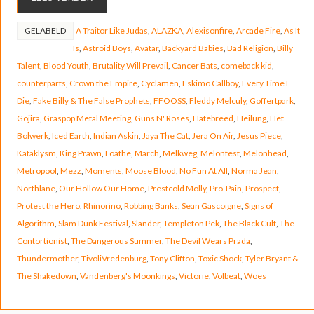
GELABELD
A Traitor Like Judas
,
ALAZKA
,
Alexisonfire
,
Arcade Fire
,
As It
Is
,
Astroid Boys
,
Avatar
,
Backyard Babies
,
Bad Religion
,
Billy
Talent
,
Blood Youth
,
Brutality Will Prevail
,
Cancer Bats
,
comeback kid
,
counterparts
,
Crown the Empire
,
Cyclamen
,
Eskimo Callboy
,
Every Time I
Die
,
Fake Billy & The False Prophets
,
FFOOSS
,
Fleddy Melculy
,
Goffertpark
,
Gojira
,
Graspop Metal Meeting
,
Guns N' Roses
,
Hatebreed
,
Heilung
,
Het
Bolwerk
,
Iced Earth
,
Indian Askin
,
Jaya The Cat
,
Jera On Air
,
Jesus Piece
,
Kataklysm
,
King Prawn
,
Loathe
,
March
,
Melkweg
,
Melonfest
,
Melonhead
,
Metropool
,
Mezz
,
Moments
,
Moose Blood
,
No Fun At All
,
Norma Jean
,
Northlane
,
Our Hollow Our Home
,
Prestcold Molly
,
Pro-Pain
,
Prospect
,
Protest the Hero
,
Rhinorino
,
Robbing Banks
,
Sean Gascoigne
,
Signs of
Algorithm
,
Slam Dunk Festival
,
Slander
,
Templeton Pek
,
The Black Cult
,
The
Contortionist
,
The Dangerous Summer
,
The Devil Wears Prada
,
Thundermother
,
TivoliVredenburg
,
Tony Clifton
,
Toxic Shock
,
Tyler Bryant &
The Shakedown
,
Vandenberg's Moonkings
,
Victorie
,
Volbeat
,
Woes