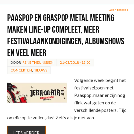
Geen reacties
Paaspop en Graspop Metal Meeting
maken line-up compleet, meer
festivalaankondigingen, albumshows
en veel meer
DOOR
IRENE THEUNISSEN
21/03/2018 - 12:05
CONCERTEN
,
NIEUWS
Volgende week begint het
festivalseizoen met
Paaspop, maar er zijn nog
flink wat gaten op de
verschillende posters. Tijd
om die op te vullen, dus! Zelfs als je niet van…
LEES VERDER