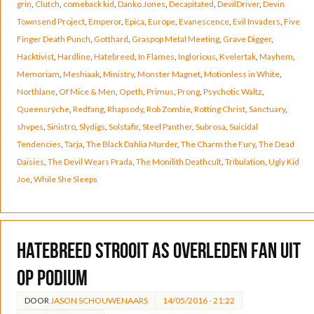
grin
,
Clutch
,
comeback kid
,
Danko Jones
,
Decapitated
,
DevilDriver
,
Devin
Townsend Project
,
Emperor
,
Epica
,
Europe
,
Evanescence
,
Evil Invaders
,
Five
Finger Death Punch
,
Gotthard
,
Graspop Metal Meeting
,
Grave Digger
,
Hacktivist
,
Hardline
,
Hatebreed
,
In Flames
,
Inglorious
,
Kvelertak
,
Mayhem
,
Memoriam
,
Meshiaak
,
Ministry
,
Monster Magnet
,
Motionless in White
,
Northlane
,
Of Mice & Men
,
Opeth
,
Primus
,
Prong
,
Psychotic Waltz
,
Queensrÿche
,
Redfang
,
Rhapsody
,
Rob Zombie
,
Rotting Christ
,
Sanctuary
,
shvpes
,
Sinistro
,
Slydigs
,
Solstafir
,
Steel Panther
,
Subrosa
,
Suicidal
Tendencies
,
Tarja
,
The Black Dahlia Murder
,
The Charm the Fury
,
The Dead
Daisies
,
The Devil Wears Prada
,
The Monilith Deathcult
,
Tribulation
,
Ugly Kid
Joe
,
While She Sleeps
Hatebreed strooit as overleden fan uit
op podium
DOOR
JASON SCHOUWENAARS
14/05/2016 - 21:22