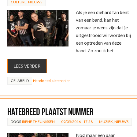
CULTURE
,
NIEUWS
Als je een diehard fan bent
van een band, kan het
zomaar je wens zijn dat je
uitgestrooid wil worden bij
een optreden van deze
band. Zo zou ik het…
LEES VERDER
GELABELD
Hatebreed
,
uitstrooien
Hatebreed plaatst nummer
DOOR
IRENE THEUNISSEN
09/05/2016 - 17:58
MUZIEK
,
NIEUWS
Nog maar een paar