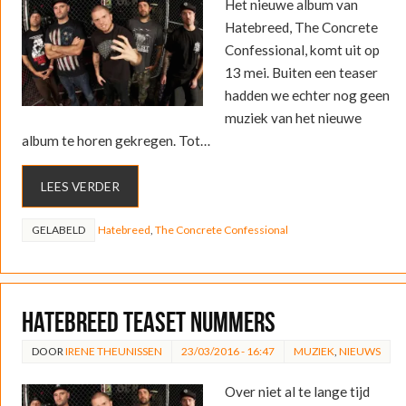
Het nieuwe album van
Hatebreed, The Concrete
Confessional, komt uit op
13 mei. Buiten een teaser
hadden we echter nog geen
muziek van het nieuwe
album te horen gekregen. Tot…
LEES VERDER
GELABELD
Hatebreed
,
The Concrete Confessional
Hatebreed teaset nummers
DOOR
IRENE THEUNISSEN
23/03/2016 - 16:47
MUZIEK
,
NIEUWS
Over niet al te lange tijd