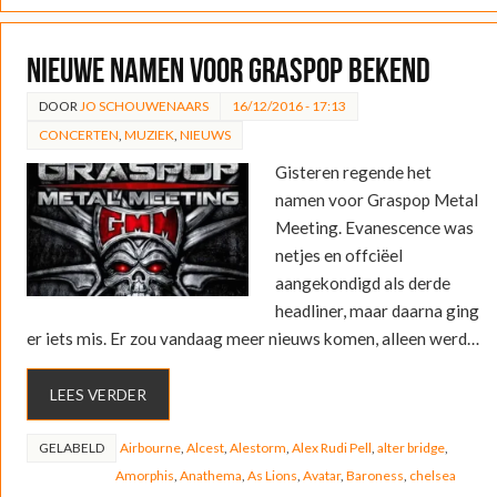
Nieuwe namen voor Graspop bekend
DOOR
JO SCHOUWENAARS
16/12/2016 - 17:13
CONCERTEN
,
MUZIEK
,
NIEUWS
Gisteren regende het
namen voor Graspop Metal
Meeting. Evanescence was
netjes en offciëel
aangekondigd als derde
headliner, maar daarna ging
er iets mis. Er zou vandaag meer nieuws komen, alleen werd…
LEES VERDER
GELABELD
Airbourne
,
Alcest
,
Alestorm
,
Alex Rudi Pell
,
alter bridge
,
Amorphis
,
Anathema
,
As Lions
,
Avatar
,
Baroness
,
chelsea