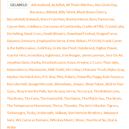
GELABELD
Adrenalized
,
ALAZKA
,
All Them Witches
,
Any Given Day
,
Baroness
,
Bibelot
,
Billy Talent
,
Black Stone Cherry
,
blessthefall
,
Bolwerk
,
Born From Pain
,
Boston Manor
,
Bury Tomorrow
,
Cancer Bats
,
Coldburn
,
Corrosion of Conformity
,
Cradle of Filth
,
Crystal Lake
,
De Helling
,
Dead Cross
,
Death Blooms
,
Download Festival
,
DragonForce
,
Dynamo
,
Emmure
,
Employed to Serve
,
Enter Shikari
,
FFOOSS
,
Frank Carter
& the Rattlesnakes
,
Gold Key
,
Greta Van Fleet
,
Hatebreed
,
Higher Power
,
Icon for Hire
,
Incendiary
,
Inglorious
,
Iron Reagan
,
Jamie Lenman
,
Jera On Air
,
Jonathan Davis
,
Kavka
,
Knocked Loose
,
Koyo
,
Kreator
,
L7
,
Less Than Jake
,
Malevolence
,
Marmozets
,
Milk Teeth
,
Miss May I
,
Monster Truck
,
Myke Gray
,
Myrkur
,
No Hot Ashes
,
P.O. Box
,
Plini
,
Polaris
,
Powerflo
,
Puppy
,
Rolo Tomassi
,
Run Like Hell
,
Savage Messiah
,
Shinedown
,
shvpes
,
Sleep Token
,
Stick to Your
Guns
,
Stray from the Path
,
Sun Arcana
,
terror
,
Tesseract
,
The Bottom Line
,
The Bronx
,
The Faim
,
The Hyena Kill
,
The Maine
,
The Plot In You
,
The Struts
,
The Temperance Movement
,
Thrice
,
Thunder
,
Thy Art Is Murder
,
Tigress
,
Turbonegro
,
Tusky
,
Underoath
,
Volbeat
,
Von Hertzen Brothers
,
Wayward
Sons
,
We Came as Romans
,
Whiskey Myers
,
Woes
,
You Me at Six
,
Zeal &
Ardor