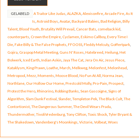
GELABELD
A Traitor Like Judas
,
ALAZKA
,
Alexisonfire
,
Arcade Fire
,
As It
Is
,
Astroid Boys
,
Avatar
,
Backyard Babies
,
Bad Religion
,
Billy
Talent
,
Blood Youth
,
Brutality Will Prevail
,
Cancer Bats
,
comeback kid
,
counterparts
,
Crown the Empire
,
Cyclamen
,
Eskimo Callboy
,
Every Time I
Die
,
Fake Billy & The False Prophets
,
FFOOSS
,
Fleddy Melculy
,
Goffertpark
,
Gojira
,
Graspop Metal Meeting
,
Guns N' Roses
,
Hatebreed
,
Heilung
,
Het
Bolwerk
,
Iced Earth
,
Indian Askin
,
Jaya The Cat
,
Jera On Air
,
Jesus Piece
,
Kataklysm
,
King Prawn
,
Loathe
,
March
,
Melkweg
,
Melonfest
,
Melonhead
,
Metropool
,
Mezz
,
Moments
,
Moose Blood
,
No Fun At All
,
Norma Jean
,
Northlane
,
Our Hollow Our Home
,
Prestcold Molly
,
Pro-Pain
,
Prospect
,
Protest the Hero
,
Rhinorino
,
Robbing Banks
,
Sean Gascoigne
,
Signs of
Algorithm
,
Slam Dunk Festival
,
Slander
,
Templeton Pek
,
The Black Cult
,
The
Contortionist
,
The Dangerous Summer
,
The Devil Wears Prada
,
Thundermother
,
TivoliVredenburg
,
Tony Clifton
,
Toxic Shock
,
Tyler Bryant &
The Shakedown
,
Vandenberg's Moonkings
,
Victorie
,
Volbeat
,
Woes