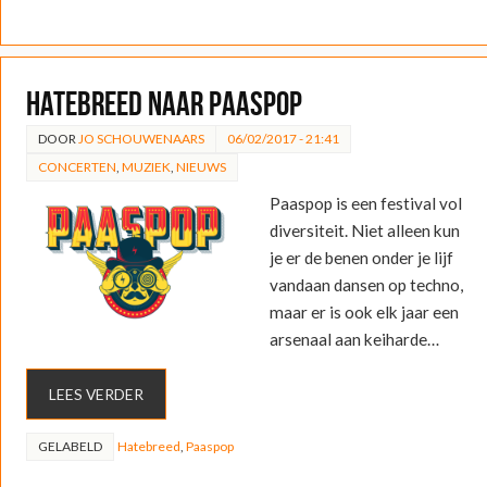
Hatebreed naar Paaspop
DOOR
JO SCHOUWENAARS
06/02/2017 - 21:41
CONCERTEN
,
MUZIEK
,
NIEUWS
Paaspop is een festival vol
diversiteit. Niet alleen kun
je er de benen onder je lijf
vandaan dansen op techno,
maar er is ook elk jaar een
arsenaal aan keiharde…
LEES VERDER
GELABELD
Hatebreed
,
Paaspop