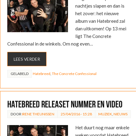
nachtjes slapen en dan is
het zover: het nieuwe
album van Hatebreed zal
dan uitkomen! Op 13 mei
ligt The Concrete
Confessional in de winkels. Om nog even…
LEES VERDER
GELABELD
Hatebreed
,
The Concrete Confessional
Hatebreed releaset nummer en video
DOOR
IRENE THEUNISSEN
25/04/2016 - 15:28
MUZIEK
,
NIEUWS
Het duurt nog maar enkele
weken voordat Hatebreed