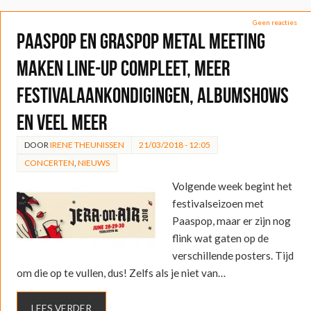
Geen reacties
Paaspop en Graspop Metal Meeting
maken line-up compleet, meer
festivalaankondigingen, albumshows
en veel meer
DOOR
IRENE THEUNISSEN
21/03/2018 - 12:05
CONCERTEN
,
NIEUWS
Volgende week begint het
festivalseizoen met
Paaspop, maar er zijn nog
flink wat gaten op de
verschillende posters. Tijd
om die op te vullen, dus! Zelfs als je niet van…
LEES VERDER