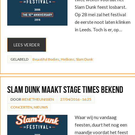
Slam Dunk feest losbarst.
Op 28 mei zal het festival
de eerste noot laten klinken
in Leeds. Toch is er, op…
LEES VERDER
GELABELD
Beautiful Bodies
,
Hellions
,
Slam Dunk
Slam Dunk maakt stage times bekend
DOOR
IRENE THEUNISSEN
27/04/2016 - 16:25
CONCERTEN
,
NIEUWS
Waar wij nu vandaag
feesten, duurt het nog een
maandje voordat het feest