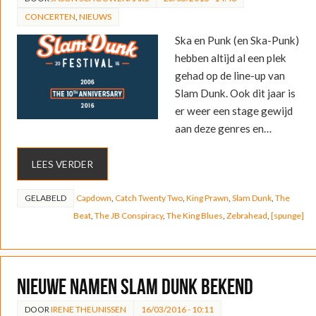
CONCERTEN
,
NIEUWS
Ska en Punk (en Ska-Punk)
hebben altijd al een plek
gehad op de line-up van
Slam Dunk. Ook dit jaar is
er weer een stage gewijd
aan deze genres en…
LEES VERDER
GELABELD
Capdown
,
Catch Twenty Two
,
King Prawn
,
Slam Dunk
,
The
Beat
,
The JB Conspiracy
,
The King Blues
,
Zebrahead
,
[spunge]
Nieuwe namen Slam Dunk bekend
DOOR
IRENE THEUNISSEN
16/03/2016 - 10:11