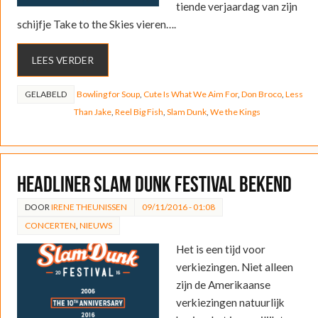
tiende verjaardag van zijn
schijfje Take to the Skies vieren….
LEES VERDER
GELABELD
Bowling for Soup
,
Cute Is What We Aim For
,
Don Broco
,
Less
Than Jake
,
Reel Big Fish
,
Slam Dunk
,
We the Kings
Headliner Slam Dunk Festival bekend
DOOR
IRENE THEUNISSEN
09/11/2016 - 01:08
CONCERTEN
,
NIEUWS
Het is een tijd voor
verkiezingen. Niet alleen
zijn de Amerikaanse
verkiezingen natuurlijk