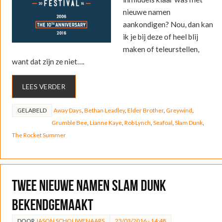
nieuwe namen
aankondigen? Nou, dan kan
ik je bij deze of heel blij
maken of teleurstellen,
want dat zijn ze niet….
LEES VERDER
GELABELD
Away Days
,
Bethan Leadley
,
Elder Brother
,
Greywind
,
Grumble Bee
,
Lianne Kaye
,
Rob Lynch
,
Seafoal
,
Slam Dunk
,
The Rocket Summer
Twee nieuwe namen Slam Dunk
bekendgemaakt
DOOR
JASON SCHOUWENAARS
23/03/2016 - 14:48