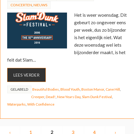
CONCERTEN
,
NIEUWS
Het is weer woensdag. Dit
gebeurt zo ongeveer eens
per week, dus zo bijzonder
is het eigenlijk niet. Wat
deze woensdag wel iets
bijzonderder maakt, is het
feit dat Slam…
LEES VERDER
GELABELD
Beautiful Bodies
,
Blood Youth
,
Boston Manor
,
Cane Hill
,
Creeper
,
Dead!
,
New Years Day
,
Slam Dunk Festival
,
Waterparks
,
With Confidence
‹
1
2
3
4
›