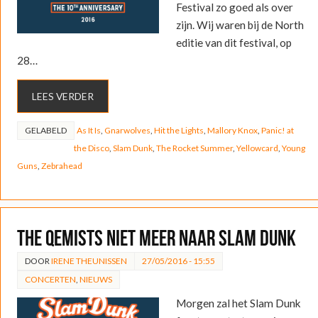
Festival zo goed als over
zijn. Wij waren bij de North
editie van dit festival, op
28…
LEES VERDER
GELABELD
As It Is
,
Gnarwolves
,
Hit the Lights
,
Mallory Knox
,
Panic! at
the Disco
,
Slam Dunk
,
The Rocket Summer
,
Yellowcard
,
Young
Guns
,
Zebrahead
The Qemists niet meer naar Slam Dunk
DOOR
IRENE THEUNISSEN
27/05/2016 - 15:55
CONCERTEN
,
NIEUWS
Morgen zal het Slam Dunk