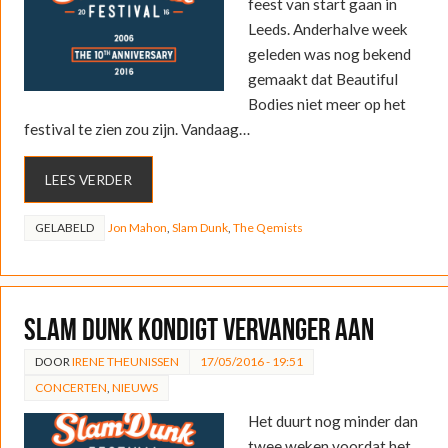
feest van start gaan in
Leeds. Anderhalve week
geleden was nog bekend
gemaakt dat Beautiful
Bodies niet meer op het
festival te zien zou zijn. Vandaag…
LEES VERDER
GELABELD
Jon Mahon
,
Slam Dunk
,
The Qemists
Slam Dunk kondigt vervanger aan
DOOR
IRENE THEUNISSEN
17/05/2016 - 19:51
CONCERTEN
,
NIEUWS
Het duurt nog minder dan
twee weken voordat het