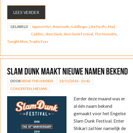
LEES VERDER
GELABELD
Against Me!
,
Beartooth
,
Goldfinger
,
Like Pacific
,
Mad
Caddies
,
Slam Dunk
,
Slam Dunk Festival
,
The Movielife
,
Tonight Alive
,
Trophy Eyes
Slam Dunk maakt nieuwe namen bekend
DOOR
IRENE THEUNISSEN
23/11/2016 - 13:42
CONCERTEN
,
NIEUWS
Eerder deze maand was er
al één naam bekend
gemaakt voor het Engelse
Slam Dunk Festival. Enter
Shikari zal hier namelijk de