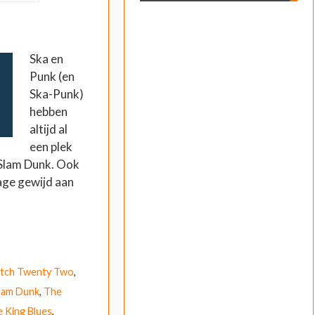
Ska en
Punk (en
Ska-Punk)
hebben
altijd al
een plek
 Slam Dunk. Ook
tage gewijd aan
tch Twenty Two
,
lam Dunk
,
The
 King Blues
,