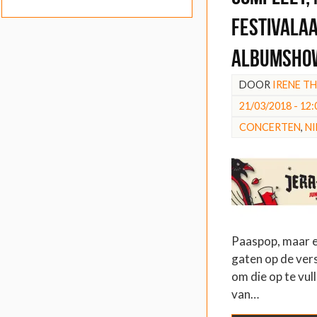
festivala
albumshow
DOOR
IRENE T
21/03/2018 - 12:
CONCERTEN
,
N
Paaspop, maar er
gaten op de vers
om die op te vull
van…