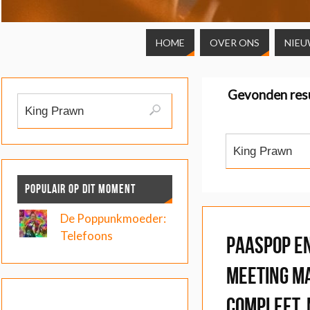
HOME
OVER ONS
NIEU
Gevonden res
POPULAIR OP DIT MOMENT
De Poppunkmoeder:
Telefoons
Paaspop e
Meeting m
compleet,