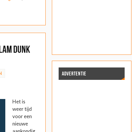
lam Dunk
d
ADVERTENTIE
N
Het is
weer tijd
voor een
nieuwe
aankondig