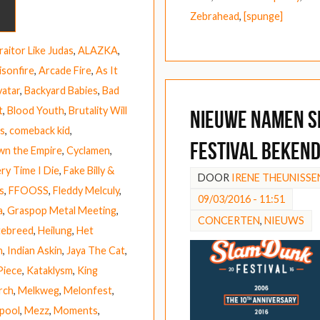
Zebrahead
,
[spunge]
raitor Like Judas
,
ALAZKA
,
isonfire
,
Arcade Fire
,
As It
vatar
,
Backyard Babies
,
Bad
t
,
Blood Youth
,
Brutality Will
Nieuwe namen S
s
,
comeback kid
,
Festival beken
n the Empire
,
Cyclamen
,
ry Time I Die
,
Fake Billy &
DOOR
IRENE THEUNISSE
s
,
FFOOSS
,
Fleddy Melculy
,
09/03/2016 - 11:51
a
,
Graspop Metal Meeting
,
CONCERTEN
,
NIEUWS
tebreed
,
Heilung
,
Het
h
,
Indian Askin
,
Jaya The Cat
,
Piece
,
Kataklysm
,
King
rch
,
Melkweg
,
Melonfest
,
pool
,
Mezz
,
Moments
,