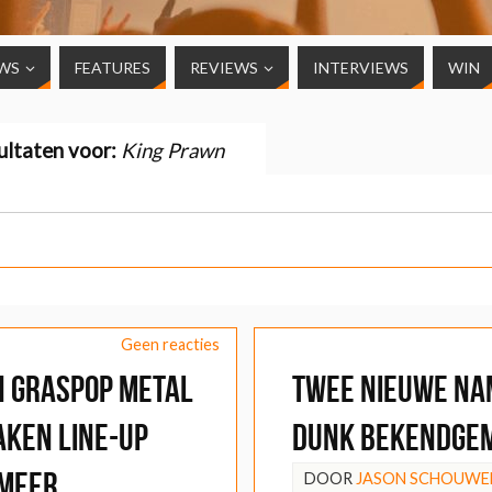
WS
FEATURES
REVIEWS
INTERVIEWS
WIN
ultaten voor:
King Prawn
Geen reacties
n Graspop Metal
Twee nieuwe na
aken line-up
Dunk bekendge
 meer
DOOR
JASON SCHOUWE