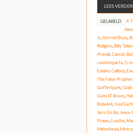
LEES VERDER
A T
GELABELD
Alex
Is
,
Astroid Boys
,
A
Religion
,
Billy Talen
Prevail
,
Cancer Bat
counterparts
,
Crow
Eskimo Callboy
,
Eve
The False Prophet
Goffertpark
,
Gojir
Guns N' Roses
,
Ha
Bolwerk
,
Iced Eart
Jera On Air
,
Jesus 
Prawn
,
Loathe
,
Ma
Melonhead
,
Metro