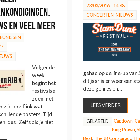
23/03/2016 - 14:48
ankondigingen,
CONCERTEN
,
NIEUWS
s en veel meer
HEUNISSEN
05
IEUWS
Volgende
gehad op de line-up van
week
dit jaar is er weer een s
begint het
deze genres en…
festivalsei
zoen met
LEES VERDER
 zijn nog flink wat
chillende posters. Tijd
Capdown
,
Ca
GELABELD
en, dus! Zelfs als je niet
King Prawn
,
S
Beat
,
The JB Conspiracy
,
The