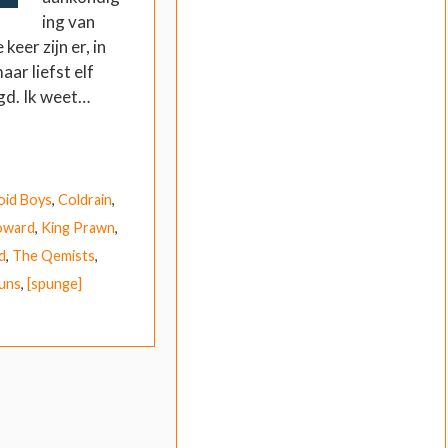
ing van
keer zijn er, in
ar liefst elf
gd. Ik weet…
oid Boys
,
Coldrain
,
oward
,
King Prawn
,
d
,
The Qemists
,
uns
,
[spunge]