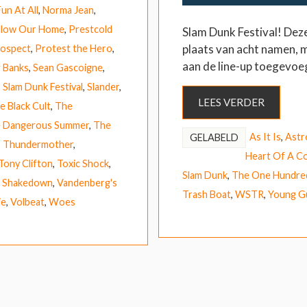
un At All
,
Norma Jean
,
llow Our Home
,
Prestcold
Slam Dunk Festival! Deze 
plaats van acht namen, ma
ospect
,
Protest the Hero
,
aan de line-up toegevoe
 Banks
,
Sean Gascoigne
,
,
Slam Dunk Festival
,
Slander
,
LEES VERDER
e Black Cult
,
The
 Dangerous Summer
,
The
As It Is
,
Astr
GELABELD
,
Thundermother
,
Heart Of A C
Tony Clifton
,
Toxic Shock
,
Slam Dunk
,
The One Hundre
e Shakedown
,
Vandenberg's
Trash Boat
,
WSTR
,
Young G
ie
,
Volbeat
,
Woes