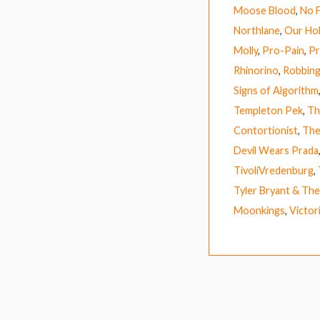
Moose Blood
,
No F
Northlane
,
Our Ho
Molly
,
Pro-Pain
,
Pr
Rhinorino
,
Robbing
Signs of Algorithm
Templeton Pek
,
Th
Contortionist
,
The
Devil Wears Prada
TivoliVredenburg
,
Tyler Bryant & Th
Moonkings
,
Victor