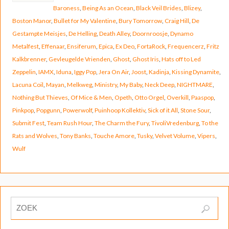
Baroness
,
Being As an Ocean
,
Black Veil Brides
,
Blizey
,
Boston Manor
,
Bullet for My Valentine
,
Bury Tomorrow
,
Craig Hill
,
De
Gestampte Meisjes
,
De Helling
,
Death Alley
,
Doornroosje
,
Dynamo
Metalfest
,
Effenaar
,
Ensiferum
,
Epica
,
Ex Deo
,
FortaRock
,
Frequencerz
,
Fritz
Kalkbrenner
,
Gevleugelde Vrienden
,
Ghost
,
Ghost Iris
,
Hats off to Led
Zeppelin
,
IAMX
,
Iduna
,
Iggy Pop
,
Jera On Air
,
Joost
,
Kadinja
,
Kissing Dynamite
,
Lacuna Coil
,
Mayan
,
Melkweg
,
Ministry
,
My Baby
,
Neck Deep
,
NIGHTMARE
,
Nothing But Thieves
,
Of Mice & Men
,
Opeth
,
Otto Orgel
,
Overkill
,
Paaspop
,
Pinkpop
,
Popgunn
,
Powerwolf
,
Puinhoop Kollektiv
,
Sick of it All
,
Stone Sour
,
Submit Fest
,
Team Rush Hour
,
The Charm the Fury
,
TivoliVredenburg
,
To the
Rats and Wolves
,
Tony Banks
,
Touche Amore
,
Tusky
,
Velvet Volume
,
Vipers
,
Wulf