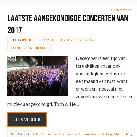
Geen reacties
Laatste aangekondigde concerten van
2017
DOOR
IRENE THEUNISSEN
02/01/2018 - 22:08
CONCERTEN
,
NIEUWS
December is een tijd van
terugkijken, maar ook
vooruitkijken. Het is ook
een maand van rust, want
er worden meestal niet
zoveel nieuwe concerten en
muziek aangekondigd. Toch wil je…
LEES VERDER
GELABELD
013
,
Adhesive
,
Amaranthe
,
Arcane Roots
,
Asking Alexandria
,