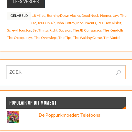
LEES VERDER
GELABELD
18 Miles
,
Burning Down Alaska
,
Dead Neck
,
Homer
,
Jaya The
Cat
,
Jera On Air
,
John Coffey
,
Monuments
,
P.O. Box
,
Risk It
,
Screw Houston
,
Set Things Right
,
Suasion
,
The JB Conspiracy
,
The Kendolls
,
The Octopussys
,
The Overslept
,
The Tips
,
The Waiting Game
,
Tim Vantol
POPULAIR OP DIT MOMENT
De Poppunkmoeder: Telefoons