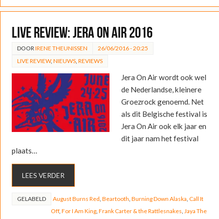
LIVE REVIEW: Jera On Air 2016
DOOR
IRENE THEUNISSEN
26/06/2016 - 20:25
LIVE REVIEW
,
NIEUWS
,
REVIEWS
Jera On Air wordt ook wel
de Nederlandse, kleinere
Groezrock genoemd. Net
als dit Belgische festival is
Jera On Air ook elk jaar en
dit jaar nam het festival
plaats…
LEES VERDER
GELABELD
August Burns Red
,
Beartooth
,
Burning Down Alaska
,
Call It
Off
,
For I Am King
,
Frank Carter & the Rattlesnakes
,
Jaya The