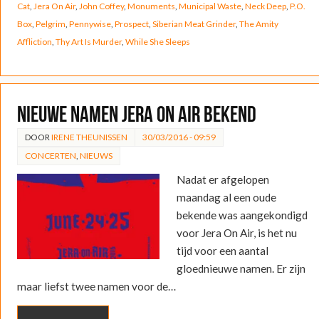
Cat
,
Jera On Air
,
John Coffey
,
Monuments
,
Municipal Waste
,
Neck Deep
,
P.O.
Box
,
Pelgrim
,
Pennywise
,
Prospect
,
Siberian Meat Grinder
,
The Amity
Affliction
,
Thy Art Is Murder
,
While She Sleeps
Nieuwe namen Jera On Air bekend
DOOR
IRENE THEUNISSEN
30/03/2016 - 09:59
CONCERTEN
,
NIEUWS
Nadat er afgelopen
maandag al een oude
bekende was aangekondigd
voor Jera On Air, is het nu
tijd voor een aantal
gloednieuwe namen. Er zijn
maar liefst twee namen voor de…