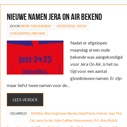
Nieuwe namen Jera On Air bekend
DOOR
IRENE THEUNISSEN
30/03/2016 - 09:59
CONCERTEN
,
NIEUWS
Nadat er afgelopen
maandag al een oude
bekende was aangekondigd
voor Jera On Air, is het nu
tijd voor een aantal
gloednieuwe namen. Er zijn
maar liefst twee namen voor de…
LEES VERDER
GELABELD
18 Miles
,
Burning Down Alaska
,
Dead Neck
,
Homer
,
Jaya The
Cat
,
Jera On Air
,
John Coffey
,
Monuments
,
P.O. Box
,
Risk It
,