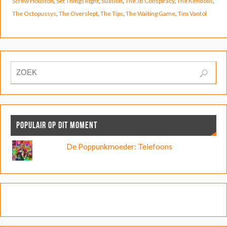
Screw Houston
,
Set Things Right
,
Suasion
,
The JB Conspiracy
,
The Kendolls
,
The Octopussys
,
The Overslept
,
The Tips
,
The Waiting Game
,
Tim Vantol
POPULAIR OP DIT MOMENT
De Poppunkmoeder: Telefoons