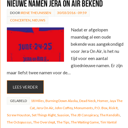
Nieuwe namen Jera On Air bekend
DOOR
IRENE THEUNISSEN
30/03/2016 - 09:59
CONCERTEN
,
NIEUWS
Nadat er afgelopen
maandag al een oude
bekende was aangekondigd
voor Jera On Air, is het nu
tijd voor een aantal
gloednieuwe namen. Er zijn
maar liefst twee namen voor de…
LEES VERDER
GELABELD
18 Miles
,
Burning Down Alaska
,
Dead Neck
,
Homer
,
Jaya The
Cat
,
Jera On Air
,
John Coffey
,
Monuments
,
P.O. Box
,
Risk It
,
Screw Houston
,
Set Things Right
,
Suasion
,
The JB Conspiracy
,
The Kendolls
,
The Octopussys
,
The Overslept
,
The Tips
,
The Waiting Game
,
Tim Vantol