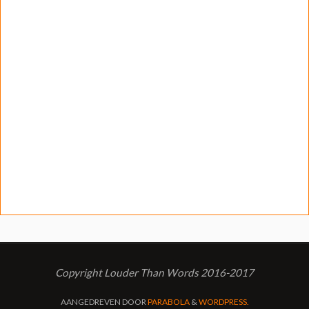
Copyright Louder Than Words 2016-2017
AANGEDREVEN DOOR
PARABOLA
&
WORDPRESS.