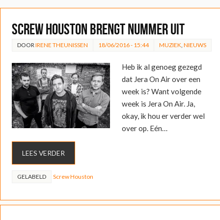
Screw Houston brengt nummer uit
DOOR
IRENE THEUNISSEN
18/06/2016 - 15:44
MUZIEK
,
NIEUWS
Heb ik al genoeg gezegd
dat Jera On Air over een
week is? Want volgende
week is Jera On Air. Ja,
okay, ik hou er verder wel
over op. Eén…
LEES VERDER
GELABELD
Screw Houston