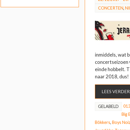
CONCERTEN
,
N
inmiddels, wat 
concertseizoen v
einde hobbelt. T
naar 2018, dus!
LEES VERDER
01
GELABELD
Big 
Bökkers
,
Boys Noi