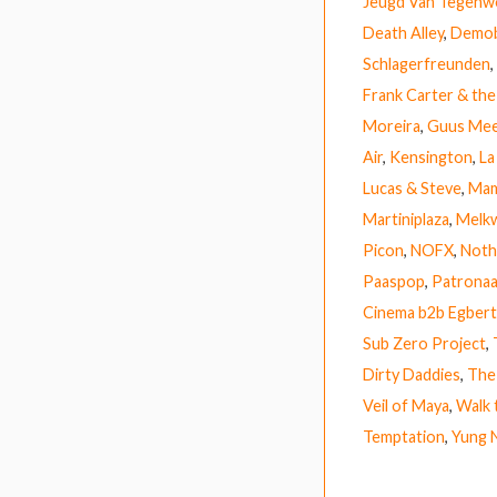
Jeugd Van Tegenw
Death Alley
,
Demob
Schlagerfreunden
,
Frank Carter & the
Moreira
,
Guus Me
Air
,
Kensington
,
La
Lucas & Steve
,
Mam
Martiniplaza
,
Melk
Picon
,
NOFX
,
Noth
Paaspop
,
Patronaa
Cinema b2b Egbert
Sub Zero Project
,
Dirty Daddies
,
The
Veil of Maya
,
Walk
Temptation
,
Yung 