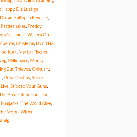
oordig
,
Dead Girls Academy
,
 Happy
,
Die Lustige
Dotan
,
Falling in Reverse
,
 Rattlesnakes
,
Freddy
euwis
,
James TW
,
Jera On
 Fuente
,
Lil' Kleine
,
LNY TNZ
,
bo Kurt
,
Martijn Fischer
,
weg
,
Millionaire
,
Monty
ing But Thieves
,
Obituary
,
t
,
Popa Chubby
,
Secret
 Live
,
Stick to Your Guns
,
The Boxer Rebellion
,
The
 Rumjacks
,
The Word Alive
,
 the Moon
,
Within
Nnelg