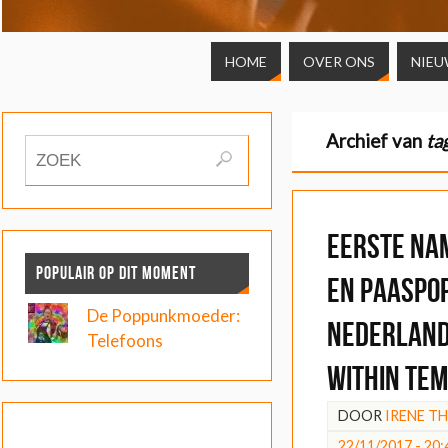
HOME
OVER ONS
NIEU
Archief van
ta
Eerste nam
POPULAIR OP DIT MOMENT
en Paaspop
De Poppunkmoeder:
Nederland
Telefoons
Within Tem
DOOR
IRENE T
22/11/2017 - 20: