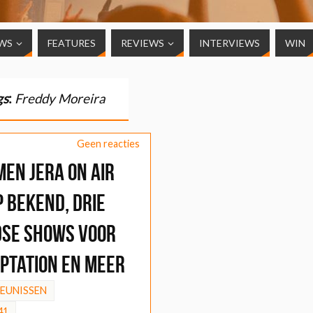
WS
FEATURES
REVIEWS
INTERVIEWS
WIN
gs
:
Freddy Moreira
Geen reacties
en Jera On Air
 bekend, drie
se shows voor
ptation en meer
HEUNISSEN
41