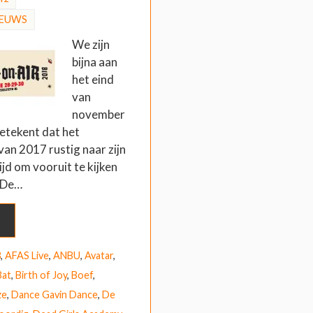
IEUWS
We zijn
bijna aan
het eind
van
november
betekent dat het
an 2017 rustig naar zijn
ijd om vooruit te kijken
 De…
3
,
AFAS Live
,
ANBU
,
Avatar
,
Bat
,
Birth of Joy
,
Boef
,
ze
,
Dance Gavin Dance
,
De