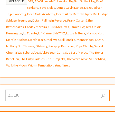
GELABELD
013
,
AFAS Live
,
ANBU
,
Avatar
,
Big Bat
,
Birth of Joy
,
Boef
,
Bökkers
,
Boys Noize
,
Dance Gavin Dance
,
De Jeugd Van
Tegenwoordig
,
Dead Girls Academy
,
Death Alley
,
Demob Happy
,
Die Lustige
Schlagerfreunden
,
Dotan
,
Falling in Reverse
,
Frank Carter & the
Rattlesnakes
,
Freddy Moreira
,
Guus Meeuwis
,
James TW
,
Jera On Air
,
Kensington
,
La Fuente
,
Lil' Kleine
,
LNY TNZ
,
Lucas & Steve
,
Mambo Kurt
,
Martijn Fischer
,
Martiniplaza
,
Melkweg
,
Millionaire
,
Monty Picon
,
NOFX
,
Nothing But Thieves
,
Obituary
,
Paaspop
,
Patronaat
,
Popa Chubby
,
Secret
Cinema b2b Egbert Live
,
Stick to Your Guns
,
Sub Zero Project
,
The Boxer
Rebellion
,
The Dirty Daddies
,
The Rumjacks
,
The Word Alive
,
Veil of Maya
,
Walk the Moon
,
Within Temptation
,
Yung Nnelg