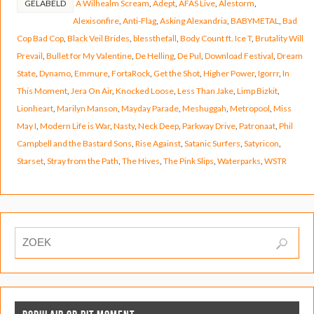
GELABELD
A Wilhealm Scream
,
Adept
,
AFAS Live
,
Alestorm
,
Alexisonfire
,
Anti-Flag
,
Asking Alexandria
,
BABYMETAL
,
Bad
Cop Bad Cop
,
Black Veil Brides
,
blessthefall
,
Body Count ft. Ice T
,
Brutality Will
Prevail
,
Bullet for My Valentine
,
De Helling
,
De Pul
,
Download Festival
,
Dream
State
,
Dynamo
,
Emmure
,
FortaRock
,
Get the Shot
,
Higher Power
,
Igorrr
,
In
This Moment
,
Jera On Air
,
Knocked Loose
,
Less Than Jake
,
Limp Bizkit
,
Lionheart
,
Marilyn Manson
,
Mayday Parade
,
Meshuggah
,
Metropool
,
Miss
May I
,
Modern Life is War
,
Nasty
,
Neck Deep
,
Parkway Drive
,
Patronaat
,
Phil
Campbell and the Bastard Sons
,
Rise Against
,
Satanic Surfers
,
Satyricon
,
Starset
,
Stray from the Path
,
The Hives
,
The Pink Slips
,
Waterparks
,
WSTR