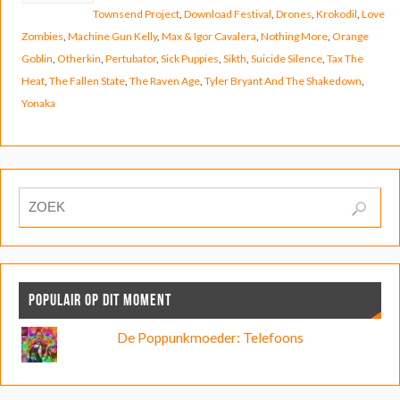
Townsend Project
,
Download Festival
,
Drones
,
Krokodil
,
Love
Zombies
,
Machine Gun Kelly
,
Max & Igor Cavalera
,
Nothing More
,
Orange
Goblin
,
Otherkin
,
Pertubator
,
Sick Puppies
,
Sikth
,
Suicide Silence
,
Tax The
Heat
,
The Fallen State
,
The Raven Age
,
Tyler Bryant And The Shakedown
,
Yonaka
POPULAIR OP DIT MOMENT
De Poppunkmoeder: Telefoons