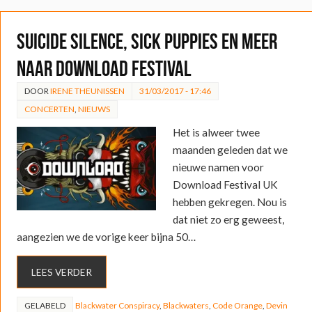
Suicide Silence, Sick Puppies en meer
naar Download Festival
DOOR
IRENE THEUNISSEN
31/03/2017 - 17:46
CONCERTEN
,
NIEUWS
Het is alweer twee
maanden geleden dat we
nieuwe namen voor
Download Festival UK
hebben gekregen. Nou is
dat niet zo erg geweest,
aangezien we de vorige keer bijna 50…
LEES VERDER
GELABELD
Blackwater Conspiracy
,
Blackwaters
,
Code Orange
,
Devin