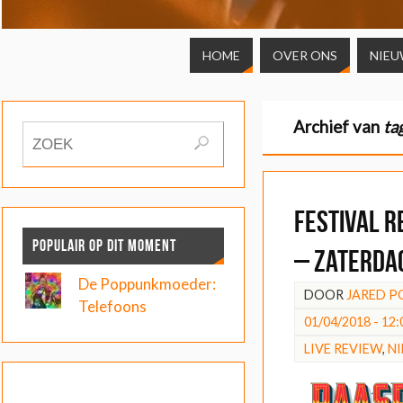
HOME
OVER ONS
NIEU
Archief van
ta
FESTIVAL R
POPULAIR OP DIT MOMENT
– Zaterda
De Poppunkmoeder:
DOOR
JARED P
Telefoons
01/04/2018 - 12:
LIVE REVIEW
,
N