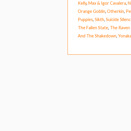
Kelly
,
Max & Igor Cavalera
,
N
Orange Goblin
,
Otherkin
,
Pe
Puppies
,
Sikth
,
Suicide Silen
The Fallen State
,
The Raven
And The Shakedown
,
Yonak