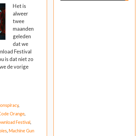
Het is
alweer
twee
maanden
geleden
dat we
load Festival
 is dat niet zo
we de vorige
onspiracy
,
Code Orange
,
wnload Festival
,
bies
,
Machine Gun