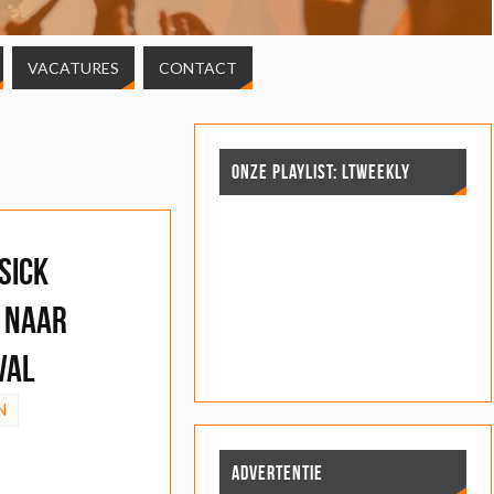
VACATURES
CONTACT
ONZE PLAYLIST: LTWEEKLY
 Sick
r naar
val
N
ADVERTENTIE