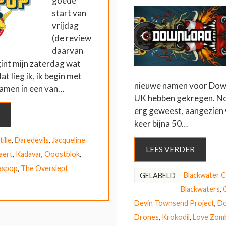
goede
start van
vrijdag
(de review
daarvan
egint mijn zaterdag wat
at lieg ik, ik begin met
nieuwe namen voor Down
gamen in een van…
UK hebben gekregen. Nou
erg geweest, aangezien 
keer bijna 50…
ille
,
Daredevils
,
Jacqueline
LEES VERDER
aert
,
Kadavar
,
Ooostblok
,
aspop
,
The Overslept
Blackwater C
GELABELD
Blackwaters
,
Devin Townsend Project
,
Do
Drones
,
Krokodil
,
Love Zom