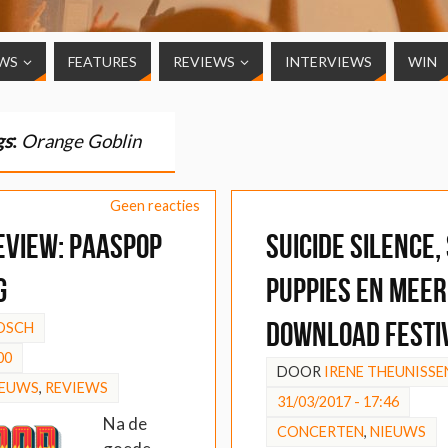
WS
FEATURES
REVIEWS
INTERVIEWS
WIN
gs
:
Orange Goblin
Geen reacties
EVIEW: Paaspop
Suicide Silence,
g
Puppies en mee
Download Festi
OSCH
00
DOOR
IRENE THEUNISSE
IEUWS
,
REVIEWS
31/03/2017 - 17:46
Na de
CONCERTEN
,
NIEUWS