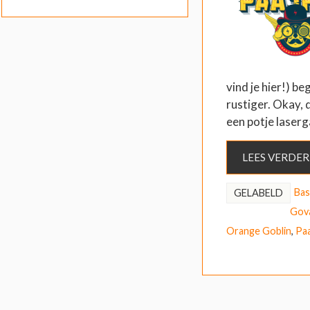
vind je hier!) b
rustiger. Okay, d
een potje laser
LEES VERDER
Bast
GELABELD
Gov
Orange Goblin
,
Pa