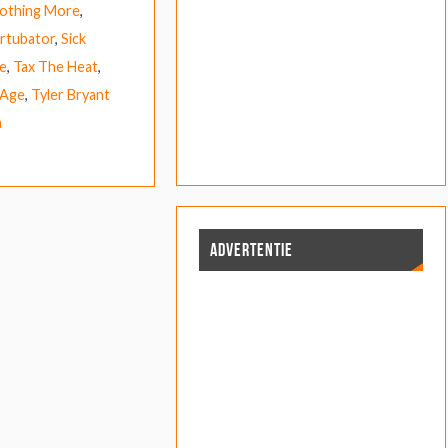
othing More
,
rtubator
,
Sick
ce
,
Tax The Heat
,
 Age
,
Tyler Bryant
a
ADVERTENTIE