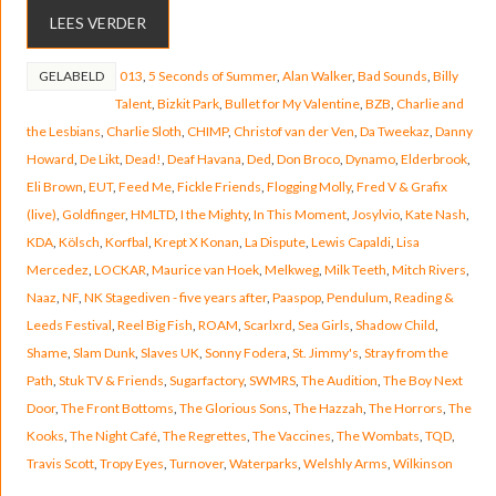
LEES VERDER
GELABELD
013
,
5 Seconds of Summer
,
Alan Walker
,
Bad Sounds
,
Billy
Talent
,
Bizkit Park
,
Bullet for My Valentine
,
BZB
,
Charlie and
the Lesbians
,
Charlie Sloth
,
CHIMP
,
Christof van der Ven
,
Da Tweekaz
,
Danny
Howard
,
De Likt
,
Dead!
,
Deaf Havana
,
Ded
,
Don Broco
,
Dynamo
,
Elderbrook
,
Eli Brown
,
EUT
,
Feed Me
,
Fickle Friends
,
Flogging Molly
,
Fred V & Grafix
(live)
,
Goldfinger
,
HMLTD
,
I the Mighty
,
In This Moment
,
Josylvio
,
Kate Nash
,
KDA
,
Kölsch
,
Korfbal
,
Krept X Konan
,
La Dispute
,
Lewis Capaldi
,
Lisa
Mercedez
,
LOCKAR
,
Maurice van Hoek
,
Melkweg
,
Milk Teeth
,
Mitch Rivers
,
Naaz
,
NF
,
NK Stagediven - five years after
,
Paaspop
,
Pendulum
,
Reading &
Leeds Festival
,
Reel Big Fish
,
ROAM
,
Scarlxrd
,
Sea Girls
,
Shadow Child
,
Shame
,
Slam Dunk
,
Slaves UK
,
Sonny Fodera
,
St. Jimmy's
,
Stray from the
Path
,
Stuk TV & Friends
,
Sugarfactory
,
SWMRS
,
The Audition
,
The Boy Next
Door
,
The Front Bottoms
,
The Glorious Sons
,
The Hazzah
,
The Horrors
,
The
Kooks
,
The Night Café
,
The Regrettes
,
The Vaccines
,
The Wombats
,
TQD
,
Travis Scott
,
Tropy Eyes
,
Turnover
,
Waterparks
,
Welshly Arms
,
Wilkinson