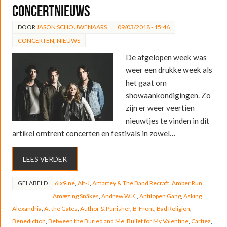
concertnieuws
DOOR
JASON SCHOUWENAARS
09/03/2018 - 15:46
CONCERTEN
,
NIEUWS
De afgelopen week was
weer een drukke week als
het gaat om
showaankondigingen. Zo
zijn er weer veertien
nieuwtjes te vinden in dit
artikel omtrent concerten en festivals in zowel…
LEES VERDER
GELABELD
6ix9ine
,
Alt-J
,
Amartey & The Band Recraft
,
Amber Run
,
Amæzing Snäkes
,
Andrew W.K.
,
Antilopen Gang
,
Asking
Alexandria
,
At the Gates
,
Author & Punisher
,
B-Front
,
Bad Religion
,
Benediction
,
Between the Buried and Me
,
Bullet for My Valentine
,
Cartiez
,