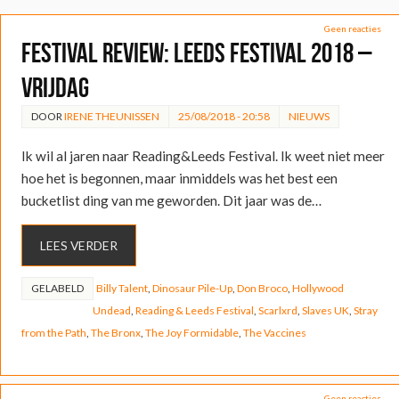
Geen reacties
FESTIVAL REVIEW: Leeds Festival 2018 –
Vrijdag
DOOR
IRENE THEUNISSEN
25/08/2018 - 20:58
NIEUWS
Ik wil al jaren naar Reading&Leeds Festival. Ik weet niet meer
hoe het is begonnen, maar inmiddels was het best een
bucketlist ding van me geworden. Dit jaar was de…
LEES VERDER
GELABELD
Billy Talent
,
Dinosaur Pile-Up
,
Don Broco
,
Hollywood
Undead
,
Reading & Leeds Festival
,
Scarlxrd
,
Slaves UK
,
Stray
from the Path
,
The Bronx
,
The Joy Formidable
,
The Vaccines
Geen reacties