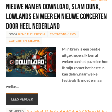
Nieuwe namen Download, Slam Dunk,
Lowlands en meer en nieuwe concerten
door heel Nederland
DOOR
IRENE THEUNISSEN
28/03/2018 - 19:05
CONCERTEN
,
NIEUWS
Mijn brein is een beetje
uitgeknepen. Ik ben al
weken aan het puzzelen hoe
ik mijn zomer het beste in
kan delen, naar welke
festivals ik moet en naar
welke…
LEES VERDER
GELABELD
$uicideboy$
,
23 Unofficial
,
A
,
A-Trak
,
A.M.C & Turno
,
A2
,
Adz