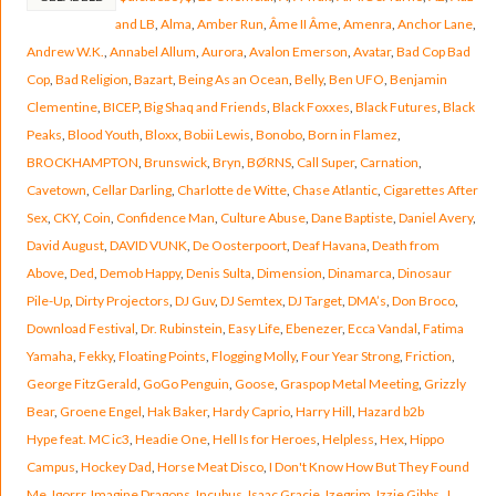
and LB
,
Alma
,
Amber Run
,
Âme II Âme
,
Amenra
,
Anchor Lane
,
Andrew W.K.
,
Annabel Allum
,
Aurora
,
Avalon Emerson
,
Avatar
,
Bad Cop Bad
Cop
,
Bad Religion
,
Bazart
,
Being As an Ocean
,
Belly
,
Ben UFO
,
Benjamin
Clementine
,
BICEP
,
Big Shaq and Friends
,
Black Foxxes
,
Black Futures
,
Black
Peaks
,
Blood Youth
,
Bloxx
,
Bobii Lewis
,
Bonobo
,
Born in Flamez
,
BROCKHAMPTON
,
Brunswick
,
Bryn
,
BØRNS
,
Call Super
,
Carnation
,
Cavetown
,
Cellar Darling
,
Charlotte de Witte
,
Chase Atlantic
,
Cigarettes After
Sex
,
CKY
,
Coin
,
Confidence Man
,
Culture Abuse
,
Dane Baptiste
,
Daniel Avery
,
David August
,
DAVID VUNK
,
De Oosterpoort
,
Deaf Havana
,
Death from
Above
,
Ded
,
Demob Happy
,
Denis Sulta
,
Dimension
,
Dinamarca
,
Dinosaur
Pile-Up
,
Dirty Projectors
,
DJ Guv
,
DJ Semtex
,
DJ Target
,
DMA’s
,
Don Broco
,
Download Festival
,
Dr. Rubinstein
,
Easy Life
,
Ebenezer
,
Ecca Vandal
,
Fatima
Yamaha
,
Fekky
,
Floating Points
,
Flogging Molly
,
Four Year Strong
,
Friction
,
George FitzGerald
,
GoGo Penguin
,
Goose
,
Graspop Metal Meeting
,
Grizzly
Bear
,
Groene Engel
,
Hak Baker
,
Hardy Caprio
,
Harry Hill
,
Hazard b2b
Hype feat. MC ic3
,
Headie One
,
Hell Is for Heroes
,
Helpless
,
Hex
,
Hippo
Campus
,
Hockey Dad
,
Horse Meat Disco
,
I Don't Know How But They Found
Me
,
Igorrr
,
Imagine Dragons
,
Incubus
,
Isaac Gracie
,
Izegrim
,
Izzie Gibbs
,
J.