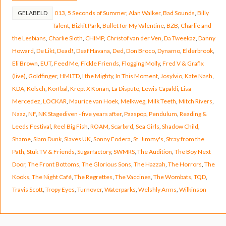
GELABELD
013
,
5 Seconds of Summer
,
Alan Walker
,
Bad Sounds
,
Billy
Talent
,
Bizkit Park
,
Bullet for My Valentine
,
BZB
,
Charlie and
the Lesbians
,
Charlie Sloth
,
CHIMP
,
Christof van der Ven
,
Da Tweekaz
,
Danny
Howard
,
De Likt
,
Dead!
,
Deaf Havana
,
Ded
,
Don Broco
,
Dynamo
,
Elderbrook
,
Eli Brown
,
EUT
,
Feed Me
,
Fickle Friends
,
Flogging Molly
,
Fred V & Grafix
(live)
,
Goldfinger
,
HMLTD
,
I the Mighty
,
In This Moment
,
Josylvio
,
Kate Nash
,
KDA
,
Kölsch
,
Korfbal
,
Krept X Konan
,
La Dispute
,
Lewis Capaldi
,
Lisa
Mercedez
,
LOCKAR
,
Maurice van Hoek
,
Melkweg
,
Milk Teeth
,
Mitch Rivers
,
Naaz
,
NF
,
NK Stagediven - five years after
,
Paaspop
,
Pendulum
,
Reading &
Leeds Festival
,
Reel Big Fish
,
ROAM
,
Scarlxrd
,
Sea Girls
,
Shadow Child
,
Shame
,
Slam Dunk
,
Slaves UK
,
Sonny Fodera
,
St. Jimmy's
,
Stray from the
Path
,
Stuk TV & Friends
,
Sugarfactory
,
SWMRS
,
The Audition
,
The Boy Next
Door
,
The Front Bottoms
,
The Glorious Sons
,
The Hazzah
,
The Horrors
,
The
Kooks
,
The Night Café
,
The Regrettes
,
The Vaccines
,
The Wombats
,
TQD
,
Travis Scott
,
Tropy Eyes
,
Turnover
,
Waterparks
,
Welshly Arms
,
Wilkinson