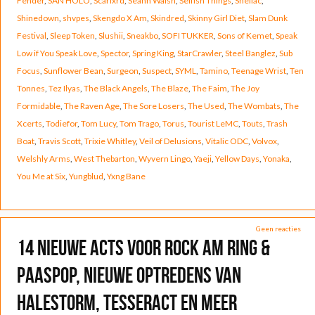
Fender
,
SAN HOLO
,
Scarlxrd
,
Seann Walsh
,
Selfish Things
,
Shellac
,
Shinedown
,
shvpes
,
Skengdo X Am
,
Skindred
,
Skinny Girl Diet
,
Slam Dunk
Festival
,
Sleep Token
,
Slushii
,
Sneakbo
,
SOFI TUKKER
,
Sons of Kemet
,
Speak
Low if You Speak Love
,
Spector
,
Spring King
,
StarCrawler
,
Steel Banglez
,
Sub
Focus
,
Sunflower Bean
,
Surgeon
,
Suspect
,
SYML
,
Tamino
,
Teenage Wrist
,
Ten
Tonnes
,
Tez Ilyas
,
The Black Angels
,
The Blaze
,
The Faim
,
The Joy
Formidable
,
The Raven Age
,
The Sore Losers
,
The Used
,
The Wombats
,
The
Xcerts
,
Todiefor
,
Tom Lucy
,
Tom Trago
,
Torus
,
Tourist LeMC
,
Touts
,
Trash
Boat
,
Travis Scott
,
Trixie Whitley
,
Veil of Delusions
,
Vitalic ODC
,
Volvox
,
Welshly Arms
,
West Thebarton
,
Wyvern Lingo
,
Yaeji
,
Yellow Days
,
Yonaka
,
You Me at Six
,
Yungblud
,
Yxng Bane
Geen reacties
14 nieuwe acts voor Rock am Ring &
Paaspop, nieuwe optredens van
Halestorm, TesseracT en meer