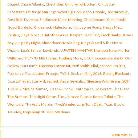
Chapel
,
Chase Atlantic
,
Chet Faker
,
Children of Bodom
,
Childsplay
,
Crossfaith
,
De Jeugd Van Tegenwoordig
,
Don Broco
,
Donnie
,
Doornroosje
,
Dust Bolt
,
Dynamo
,
Eindhoven Metal Meeting
,
Ghostemane
,
Giant Rooks
,
Gogol Bordello
,
Groezrock
,
Halestorm
,
Handsome Poets
,
Heavy Metal
Cantus
,
Hey Colossus
,
Into the Grave
,
Izegrim
,
Jacin Trill
,
Jacob Banks
,
James
Bay
,
Jungle By Night
,
Kinderkoor No Kidding
,
King Gizzard & the Lizard
Wizard
,
Leafs Sensei
,
Lowlands
,
LUWTEN
,
MANTAR
,
Maribou State
,
Marlon
Williams
,
N*E*R*D
,
Nils Frahm
,
Nothing More
,
OCCII
,
oceans ate alaska
,
Our
Hollow Our Home
,
Paaspop
,
Patronaat
,
Patti Smith
,
Plini
,
poppodium 013
,
Popronde
,
Possession
,
Protoje
,
PVRIS
,
Rock am Ring 2018
,
Rolling Blackouts
Coastal Fever
,
Scarlxrd
,
Seasick Steve
,
Sevdaliza
,
Sleeping With Sirens
,
SOFI
TUKKER
,
Strains
,
Sumac
,
Suzan & Freek
,
Tentempiès
,
Tesseract
,
The Blaze
,
The Brahms
,
The Night Game
,
The Ultimate Guns 'n Roses Tribute
,
The
Wombats
,
Thy Art Is Murder
,
TivoliVredenburg
,
Tom Odell
,
Toxic Shock
,
Traudes
,
Trepaningsritualen
,
Warhaus
Geen reacties