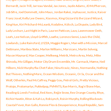
Bernardt
,
Jacin Trill
,
Jarreau Vandal
,
Jax Jones
,
Jayde Adams
,
JD McPherson
,
Job Sifre
,
Joel Dommett
,
John Maus
,
Jordan Rakei
,
Joyhauser
,
Justice
,
Kaiser
Franz Josef
,
Kelly Lee Owens
,
Kiasmos
,
King Gizzard & the Lizard Wizard
,
King Nun
,
Kiri Pritchard-McLeanb
,
Kodaline
,
Kölsch
,
La Dispute
,
Lady Bird
,
Lady Leshurr
,
Last Night in Paris
,
Lauren Pattison
,
Lauv
,
Lawnmower Deth
,
Leafs
,
Lee Nelson
,
Lloyd Griffith
,
Loathe
,
Lorenzo Senni
,
Louis the Child
,
Lowlands
,
Luke Rainsford
,
LYZZA
,
Maggie Rogers
,
Man with a Mission
,
Marcel
Dettmann
,
Maribou State
,
Marlon Williams
,
Marsicans
,
Martin Solveig
,
Mason Maynard
,
Max Cooper
,
Melkweg
,
Metrik
,
Metro Area
,
Metz
,
Mike
Shinoda
,
Mo Gilligan
,
Motor City Drum Ensemble
,
Mr. Carmack
,
Møme
,
Neil
Hilborn
,
Nick Murphy fka Chet Faker
,
Nina Kraviz
,
Nines
,
Normandie
,
Nothing
But Thieves
,
Nothing More
,
Ocean Wisdom
,
Oceanic
,
Or:la
,
Oscar and the
Wolf
,
Otherkin
,
Paul McCaffrey
,
Peggy Gou
,
Petrol Girls
,
Pretty Vicious
,
Protoje
,
Protomartyr
,
Pukkelpop
,
PVMNTS
,
Rae Morris
,
Rag’n’Bone Man
,
Reading & Leeds Festival
,
Red Axes
,
Rejjie Snow
,
Rex Orange County
,
Rhye
,
Richie Hawtin
,
Riton & Kah Lo
,
Rob Lynch
,
Roisin Murphy
,
Rolling Blackouts
Coastal Fever
,
Ron Gallo
,
Ronnie Flex & Deuxperience
,
Royal Republic
,
Sam