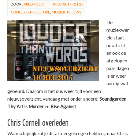
DOOR
JARED POSCH
19/05/2017 - 21:23
CONCERTEN
,
CULTURE
,
MUZIEK
,
NIEUWS
De
muziekwer
eld staat
nooit stil
en ook de
afgelopen
paar dagen
is er weer
aardig wat
gebeurd. Daarom is het dus weer tijd voor een
nieuwsoverzicht, vandaag met onder andere:
Soundgarden
,
Thy Art is Murder
en
Rise Against
.
Chris Cornell overleden
Waarschijnlijk zul je dit al meegekregen hebben, maar Chris