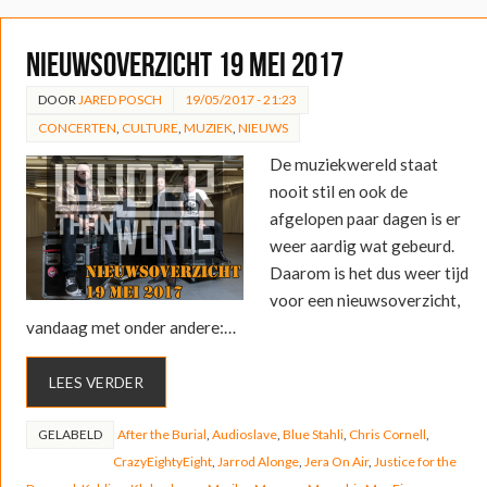
Nieuwsoverzicht 19 mei 2017
DOOR
JARED POSCH
19/05/2017 - 21:23
CONCERTEN
,
CULTURE
,
MUZIEK
,
NIEUWS
De muziekwereld staat
nooit stil en ook de
afgelopen paar dagen is er
weer aardig wat gebeurd.
Daarom is het dus weer tijd
voor een nieuwsoverzicht,
vandaag met onder andere:…
LEES VERDER
GELABELD
After the Burial
,
Audioslave
,
Blue Stahli
,
Chris Cornell
,
CrazyEightyEight
,
Jarrod Alonge
,
Jera On Air
,
Justice for the