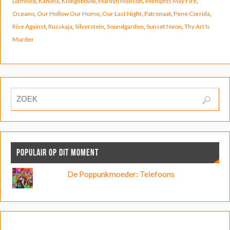
Damned
,
Kahlina
,
Klokgebouw
,
Marilyn Manson
,
Memphis May Fire
,
Oceano
,
Our Hollow Our Home
,
Our Last Night
,
Patronaat
,
Pene Corrida
,
Rise Against
,
Russkaja
,
Silverstein
,
Soundgarden
,
Sunset Neon
,
Thy Art Is
Murder
POPULAIR OP DIT MOMENT
De Poppunkmoeder: Telefoons