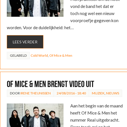
vond de band het dat er
toch nog wel een nieuw
voorproefje gegeven kon
worden. Voor de duidelijkheid: het…
LEES VERDER
GELABELD
Cold World
,
Of Mice & Men
Of Mice & Men brengt video uit
DOOR
IRENE THEUNISSEN
24/08/2016 - 18:40
MUZIEK
,
NIEUWS
Aan het begin van de maand
heeft Of Mice & Men het
nummer Real uitgebracht.
Deze track zal op het