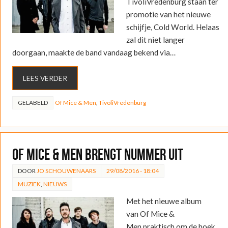
TivoliVredenburg staan ter
promotie van het nieuwe
schijfje, Cold World. Helaas
zal dit niet langer
doorgaan, maakte de band vandaag bekend via…
LEES VERDER
GELABELD
Of Mice & Men
,
TivoliVredenburg
Of Mice & Men brengt nummer uit
DOOR
JO SCHOUWENAARS
29/08/2016 - 18:04
MUZIEK
,
NIEUWS
Met het nieuwe album
van Of Mice &
Men praktisch om de hoek