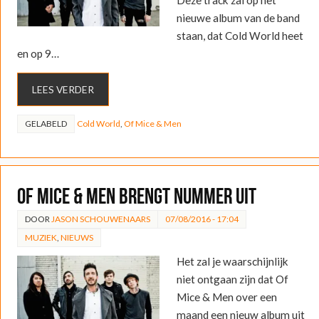
nieuwe album van de band
staan, dat Cold World heet
en op 9…
LEES VERDER
GELABELD
Cold World
,
Of Mice & Men
Of Mice & Men brengt nummer uit
DOOR
JASON SCHOUWENAARS
07/08/2016 - 17:04
MUZIEK
,
NIEUWS
Het zal je waarschijnlijk
niet ontgaan zijn dat Of
Mice & Men over een
maand een nieuw album uit