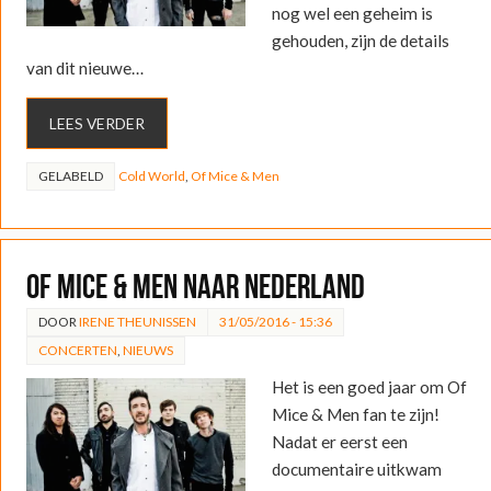
nog wel een geheim is
gehouden, zijn de details
van dit nieuwe…
LEES VERDER
GELABELD
Cold World
,
Of Mice & Men
Of Mice & Men naar Nederland
DOOR
IRENE THEUNISSEN
31/05/2016 - 15:36
CONCERTEN
,
NIEUWS
Het is een goed jaar om Of
Mice & Men fan te zijn!
Nadat er eerst een
documentaire uitkwam