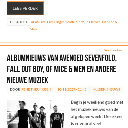
LEES VERDER
GELABELD
AFAS Live
,
Five Finger Death Punch
,
In Flames
,
Of Mice &
Men
Geen reacties
Albumnieuws van Avenged Sevenfold,
Fall Out Boy, Of Mice & Men en andere
nieuwe muziek
DOOR
IRENE THEUNISSEN
10/11/2017 - 21:43
MUZIEK
,
NIEUWS
Begin je weekend goed met
het muzieknieuws van de
afgelopen week! Deze keer
is er vooral veel