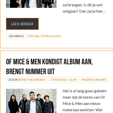
zal brengen. Is dit je wel
ontgaan? Dan zal je hier…
LEES VERDER
GELABELD
Cold War
,
Of Mice & Men
Of Mice & Men kondigt album aan,
brengt nummer uit
DOOR
IRENE THEUNISSEN
27/06/2016 - 21:56
MUZIEK
,
NIEUWS
Het is al lang geen geheim
meer dat de heren van Of
Mice & Men aan nieuw
materiaal werkten. Wat