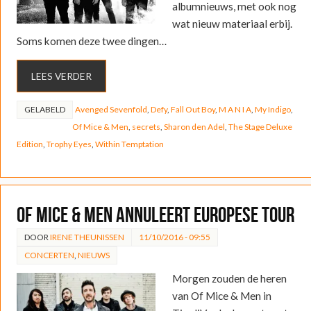
albumnieuws, met ook nog
wat nieuw materiaal erbij.
Soms komen deze twee dingen…
LEES VERDER
GELABELD
Avenged Sevenfold
,
Defy
,
Fall Out Boy
,
M A N I A
,
My Indigo
,
Of Mice & Men
,
secrets
,
Sharon den Adel
,
The Stage Deluxe
Edition
,
Trophy Eyes
,
Within Temptation
Of Mice & Men annuleert Europese tour
DOOR
IRENE THEUNISSEN
11/10/2016 - 09:55
CONCERTEN
,
NIEUWS
Morgen zouden de heren
van Of Mice & Men in