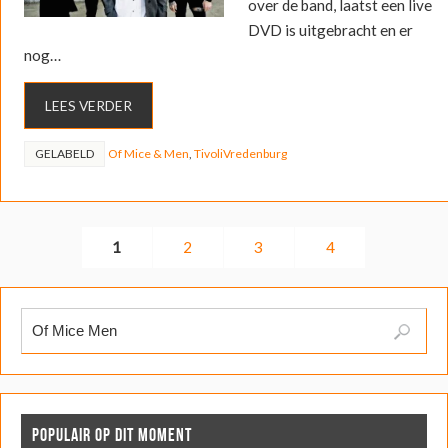
over de band, laatst een live
DVD is uitgebracht en er
nog…
LEES VERDER
GELABELD
Of Mice & Men
,
TivoliVredenburg
1
2
3
4
POPULAIR OP DIT MOMENT