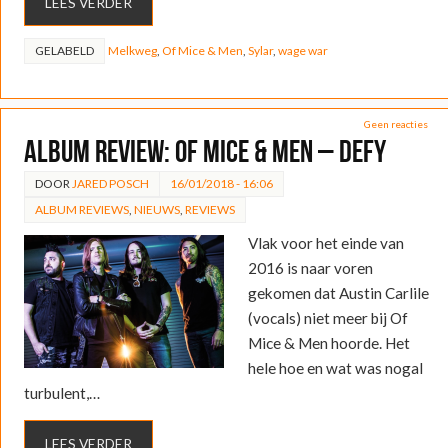
LEES VERDER
GELABELD
Melkweg
,
Of Mice & Men
,
Sylar
,
wage war
Geen reacties
ALBUM REVIEW: Of Mice & Men – Defy
DOOR
JARED POSCH
16/01/2018 - 16:06
ALBUM REVIEWS
,
NIEUWS
,
REVIEWS
Vlak voor het einde van
2016 is naar voren
gekomen dat Austin Carlile
(vocals) niet meer bij Of
Mice & Men hoorde. Het
hele hoe en wat was nogal
turbulent,…
LEES VERDER