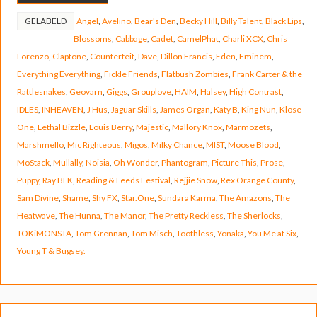
GELABELD
Angel
,
Avelino
,
Bear's Den
,
Becky Hill
,
Billy Talent
,
Black Lips
,
Blossoms
,
Cabbage
,
Cadet
,
CamelPhat
,
Charli XCX
,
Chris
Lorenzo
,
Claptone
,
Counterfeit
,
Dave
,
Dillon Francis
,
Eden
,
Eminem
,
Everything Everything
,
Fickle Friends
,
Flatbush Zombies
,
Frank Carter & the
Rattlesnakes
,
Geovarn
,
Giggs
,
Grouplove
,
HAIM
,
Halsey
,
High Contrast
,
IDLES
,
INHEAVEN
,
J Hus
,
Jaguar Skills
,
James Organ
,
Katy B
,
King Nun
,
Klose
One
,
Lethal Bizzle
,
Louis Berry
,
Majestic
,
Mallory Knox
,
Marmozets
,
Marshmello
,
Mic Righteous
,
Migos
,
Milky Chance
,
MIST
,
Moose Blood
,
MoStack
,
Mullally
,
Noisia
,
Oh Wonder
,
Phantogram
,
Picture This
,
Prose
,
Puppy
,
Ray BLK
,
Reading & Leeds Festival
,
Rejjie Snow
,
Rex Orange County
,
Sam Divine
,
Shame
,
Shy FX
,
Star.One
,
Sundara Karma
,
The Amazons
,
The
Heatwave
,
The Hunna
,
The Manor
,
The Pretty Reckless
,
The Sherlocks
,
TOKiMONSTA
,
Tom Grennan
,
Tom Misch
,
Toothless
,
Yonaka
,
You Me at Six
,
Young T & Bugsey.