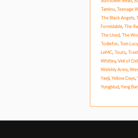
Sunflower Bean
,
S
Tamino
,
Teenage W
The Black Angels
,
Formidable
,
The Ra
The Used
,
The Wo
Todiefor
,
Tom Lucy
LeMC
,
Touts
,
Tras
Whitley
,
Veil of De
Welshly Arms
,
Wes
Yaeji
,
Yellow Days
,
Yungblud
,
Yxng Ba