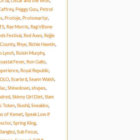
Or:la
,
Oscar and the Wolf
,
Caffrey
,
Peggy Gou
,
Petrol
us
,
Protoje
,
Protomartyr
,
TS
,
Rae Morris
,
Rag’n’Bone
ds Festival
,
Red Axes
,
Rejjie
 County
,
Rhye
,
Richie Hawtin
,
b Lynch
,
Roisin Murphy
,
Coastal Fever
,
Ron Gallo
,
xperience
,
Royal Republic
,
HOLO
,
Scarlxrd
,
Seann Walsh
,
lac
,
Shinedown
,
shvpes
,
ndred
,
Skinny Girl Diet
,
Slam
p Token
,
Slushii
,
Sneakbo
,
ns of Kemet
,
Speak Low if
ector
,
Spring King
,
 Banglez
,
Sub Focus
,