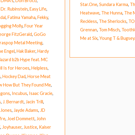
,
DMA’s
,
Don Broco
,
Star.One
,
Sundara Karma
,
Th
,
Dr. Rubinstein
,
Easy Life
,
Heatwave
,
The Hunna
,
The 
dal
,
Fatima Yamaha
,
Fekky
,
Reckless
,
The Sherlocks
,
TO
ogging Molly
,
Four Year
Grennan
,
Tom Misch
,
Toothl
eorge FitzGerald
,
GoGo
Me at Six
,
Young T & Bugsey
raspop Metal Meeting
,
e Engel
,
Hak Baker
,
Hardy
azard b2b Hype feat. MC
ll Is for Heroes
,
Helpless
,
s
,
Hockey Dad
,
Horse Meat
ow How But They Found Me
,
agons
,
Incubus
,
Isaac Gracie
,
s
,
J. Bernardt
,
Jacin Trill
,
 Jones
,
Jayde Adams
,
JD
fre
,
Joel Dommett
,
John
i
,
Joyhauser
,
Justice
,
Kaiser