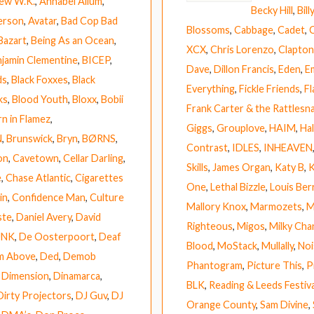
ew W.K.
,
Annabel Allum
,
Becky Hill
,
Bill
erson
,
Avatar
,
Bad Cop Bad
Blossoms
,
Cabbage
,
Cadet
,
Bazart
,
Being As an Ocean
,
XCX
,
Chris Lorenzo
,
Clapto
jamin Clementine
,
BICEP
,
Dave
,
Dillon Francis
,
Eden
,
E
ds
,
Black Foxxes
,
Black
Everything
,
Fickle Friends
,
F
ks
,
Blood Youth
,
Bloxx
,
Bobii
Frank Carter & the Rattlesn
n in Flamez
,
Giggs
,
Grouplove
,
HAIM
,
Ha
N
,
Brunswick
,
Bryn
,
BØRNS
,
Contrast
,
IDLES
,
INHEAVEN
on
,
Cavetown
,
Cellar Darling
,
Skills
,
James Organ
,
Katy B
,
K
e
,
Chase Atlantic
,
Cigarettes
One
,
Lethal Bizzle
,
Louis Ber
in
,
Confidence Man
,
Culture
Mallory Knox
,
Marmozets
,
M
ste
,
Daniel Avery
,
David
Righteous
,
Migos
,
Milky Cha
UNK
,
De Oosterpoort
,
Deaf
Blood
,
MoStack
,
Mullally
,
Noi
m Above
,
Ded
,
Demob
Phantogram
,
Picture This
,
P
,
Dimension
,
Dinamarca
,
BLK
,
Reading & Leeds Festiva
Dirty Projectors
,
DJ Guv
,
DJ
Orange County
,
Sam Divine
,