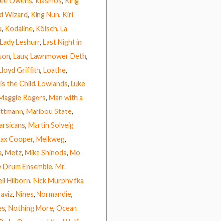
 Lee Owens
,
Kiasmos
,
King
rd Wizard
,
King Nun
,
Kiri
b
,
Kodaline
,
Kölsch
,
La
Lady Leshurr
,
Last Night in
ison
,
Lauv
,
Lawnmower Deth
,
Lloyd Griffith
,
Loathe
,
is the Child
,
Lowlands
,
Luke
Maggie Rogers
,
Man with a
ettmann
,
Maribou State
,
arsicans
,
Martin Solveig
,
ax Cooper
,
Melkweg
,
a
,
Metz
,
Mike Shinoda
,
Mo
y Drum Ensemble
,
Mr.
il Hilborn
,
Nick Murphy fka
raviz
,
Nines
,
Normandie
,
es
,
Nothing More
,
Ocean