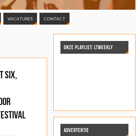
VACATURES
CONTACT
ONZE PLAYLIST: LTWEEKLY
t Six,
oor
Festival
ADVERTENTIE