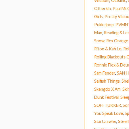
Wisdom
,
Oceanic
,
Otherkin
,
Paul Mc
Girls
,
Pretty Vicio
Pukkelpop
,
PVMN
Man
,
Reading & Lee
Snow
,
Rex Orange
Riton & Kah Lo
,
Ro
Rolling Blackouts 
Ronnie Flex & Deu
Sam Fender
,
SAN 
Selfish Things
,
Shel
Skengdo X Am
,
Ski
Dunk Festival
,
Slee
SOFI TUKKER
,
So
You Speak Love
,
Sp
StarCrawler
,
Steel