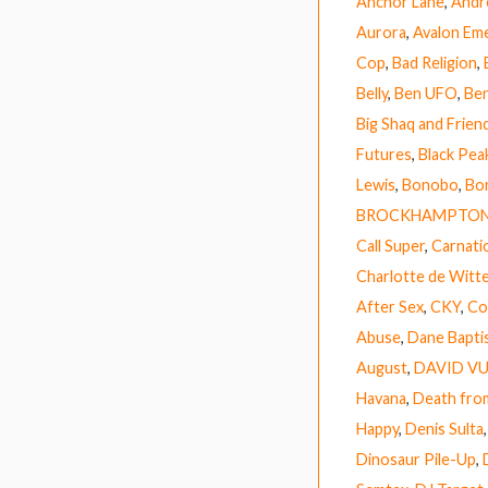
Anchor Lane
,
Andr
Aurora
,
Avalon Em
Cop
,
Bad Religion
,
Belly
,
Ben UFO
,
Ben
Big Shaq and Frien
Futures
,
Black Pea
Lewis
,
Bonobo
,
Bor
BROCKHAMPTO
Call Super
,
Carnati
Charlotte de Witt
After Sex
,
CKY
,
Co
Abuse
,
Dane Bapti
August
,
DAVID V
Havana
,
Death fro
Happy
,
Denis Sulta
Dinosaur Pile-Up
,