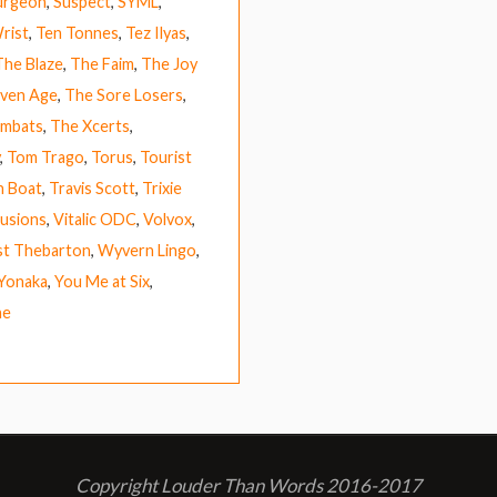
urgeon
,
Suspect
,
SYML
,
rist
,
Ten Tonnes
,
Tez Ilyas
,
The Blaze
,
The Faim
,
The Joy
ven Age
,
The Sore Losers
,
mbats
,
The Xcerts
,
,
Tom Trago
,
Torus
,
Tourist
h Boat
,
Travis Scott
,
Trixie
lusions
,
Vitalic ODC
,
Volvox
,
t Thebarton
,
Wyvern Lingo
,
Yonaka
,
You Me at Six
,
ne
Copyright Louder Than Words 2016-2017