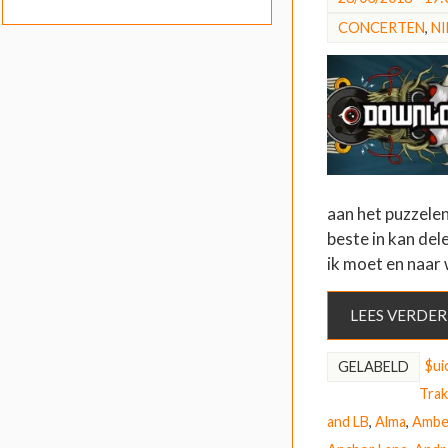
CONCERTEN
,
N
aan het puzzelen
beste in kan del
ik moet en naar
LEES VERDER
$ui
GELABELD
Trak
and LB
,
Alma
,
Ambe