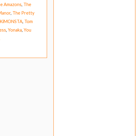
e Amazons
,
The
Manor
,
The Pretty
KiMONSTA
,
Tom
ess
,
Yonaka
,
You
.