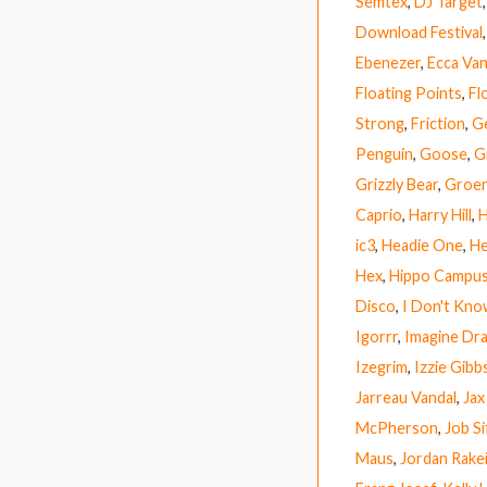
Semtex
,
DJ Target
Download Festival
Ebenezer
,
Ecca Van
Floating Points
,
Fl
Strong
,
Friction
,
G
Penguin
,
Goose
,
G
Grizzly Bear
,
Groen
Caprio
,
Harry Hill
,
H
ic3
,
Headie One
,
He
Hex
,
Hippo Campu
Disco
,
I Don't Kn
Igorrr
,
Imagine Dr
Izegrim
,
Izzie Gibb
Jarreau Vandal
,
Jax
McPherson
,
Job Si
Maus
,
Jordan Rake