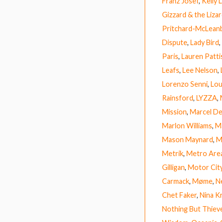
Franz Josef
,
Kelly
Gizzard & the Liza
Pritchard-McLean
Dispute
,
Lady Bird
,
Paris
,
Lauren Patt
Leafs
,
Lee Nelson
,
Lorenzo Senni
,
Lou
Rainsford
,
LYZZA
,
Mission
,
Marcel D
Marlon Williams
,
M
Mason Maynard
,
M
Metrik
,
Metro Are
Gilligan
,
Motor Cit
Carmack
,
Møme
,
Ne
Chet Faker
,
Nina K
Nothing But Thiev