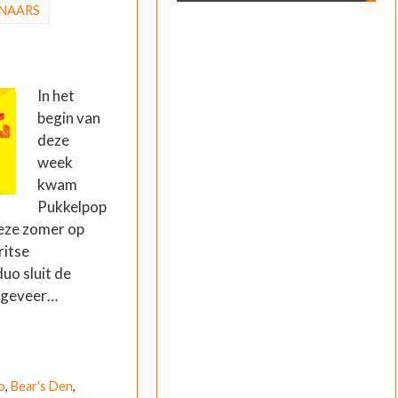
NAARS
In het
begin van
deze
week
kwam
Pukkelpop
deze zomer op
ritse
uo sluit de
ngeveer…
o
,
Bear's Den
,