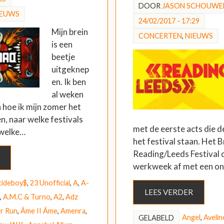
DOOR
JASON SCHOUWE
IEUWS
24/02/2017 - 17:29
Mijn brein
CONCERTEN
,
NIEUWS
is een
beetje
uitgeknep
en. Ik ben
al weken
 hoe ik mijn zomer het
en, naar welke festivals
met de eerste acts die 
 welke…
het festival staan. Het B
Reading/Leeds Festival d
werkweek af met een o
cideboy$
,
23 Unofficial
,
A
,
A-
LEES VERDER
,
A.M.C & Turno
,
A2
,
Adz
r Run
,
Âme II Âme
,
Amenra
,
Angel
,
Avelin
GELABELD