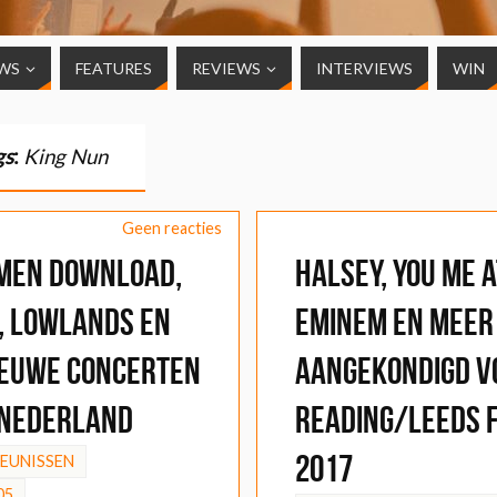
WS
FEATURES
REVIEWS
INTERVIEWS
WIN
gs
:
King Nun
Geen reacties
men Download,
Halsey, You Me a
, Lowlands en
Eminem en meer
ieuwe concerten
aangekondigd v
 Nederland
Reading/Leeds 
2017
HEUNISSEN
05