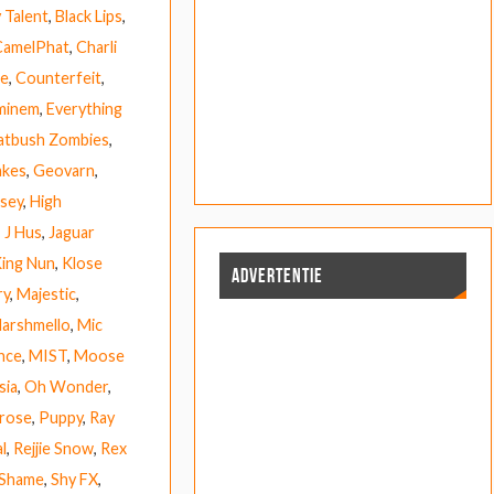
y Talent
,
Black Lips
,
CamelPhat
,
Charli
ne
,
Counterfeit
,
minem
,
Everything
latbush Zombies
,
akes
,
Geovarn
,
lsey
,
High
,
J Hus
,
Jaguar
ing Nun
,
Klose
ADVERTENTIE
ry
,
Majestic
,
arshmello
,
Mic
nce
,
MIST
,
Moose
sia
,
Oh Wonder
,
rose
,
Puppy
,
Ray
l
,
Rejjie Snow
,
Rex
Shame
,
Shy FX
,