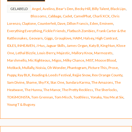
GELABELD
Angel
,
Avelino
,
Bear's Den
,
Becky Hill
,
Billy Talent
,
Black Lips
,
Blossoms
,
Cabbage
,
Cadet
,
CamelPhat
,
Charli XCX
,
Chris
Lorenzo
,
Claptone
,
Counterfeit
,
Dave
,
Dillon Francis
,
Eden
,
Eminem
,
Everything Everything
,
Fickle Friends
,
Flatbush Zombies
,
Frank Carter & the
Rattlesnakes
,
Geovarn
,
Giggs
,
Grouplove
,
HAIM
,
Halsey
,
High Contrast
,
IDLES
,
INHEAVEN
,
J Hus
,
Jaguar Skills
,
James Organ
,
Katy B
,
King Nun
,
Klose
One
,
Lethal Bizzle
,
Louis Berry
,
Majestic
,
Mallory Knox
,
Marmozets
,
Marshmello
,
Mic Righteous
,
Migos
,
Milky Chance
,
MIST
,
Moose Blood
,
MoStack
,
Mullally
,
Noisia
,
Oh Wonder
,
Phantogram
,
Picture This
,
Prose
,
Puppy
,
Ray BLK
,
Reading & Leeds Festival
,
Rejjie Snow
,
Rex Orange County
,
Sam Divine
,
Shame
,
Shy FX
,
Star.One
,
Sundara Karma
,
The Amazons
,
The
Heatwave
,
The Hunna
,
The Manor
,
The Pretty Reckless
,
The Sherlocks
,
TOKiMONSTA
,
Tom Grennan
,
Tom Misch
,
Toothless
,
Yonaka
,
You Me at Six
,
Young T & Bugsey.