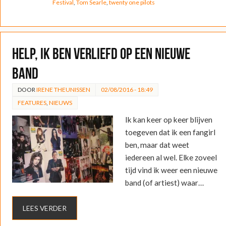
Festival
,
Tom Searle
,
twenty one pilots
Help, ik ben verliefd op een nieuwe
band
DOOR
IRENE THEUNISSEN
02/08/2016 - 18:49
FEATURES
,
NIEUWS
Ik kan keer op keer blijven
toegeven dat ik een fangirl
ben, maar dat weet
iedereen al wel. Elke zoveel
tijd vind ik weer een nieuwe
band (of artiest) waar…
LEES VERDER