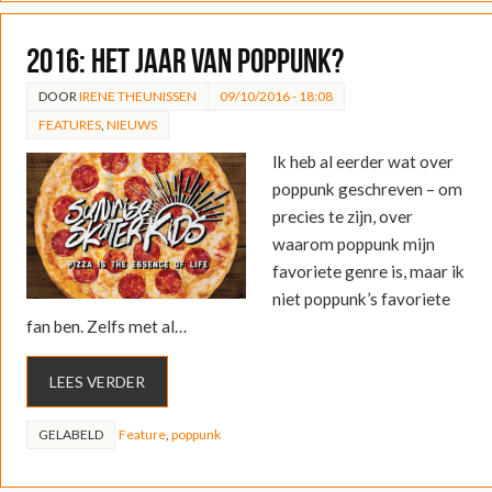
2016: Het jaar van poppunk?
DOOR
IRENE THEUNISSEN
09/10/2016 - 18:08
FEATURES
,
NIEUWS
Ik heb al eerder wat over
poppunk geschreven – om
precies te zijn, over
waarom poppunk mijn
favoriete genre is, maar ik
niet poppunk’s favoriete
fan ben. Zelfs met al…
LEES VERDER
GELABELD
Feature
,
poppunk