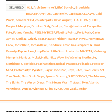
GELABELD
013
,
Arch Enemy
,
AYS
,
Bløf
,
Bonobo
,
Broadside
,
BROCKHAMPTON
,
Can't Swim
,
Capdown
,
CLCKWS
,
Cold
World
,
comeback kid
,
counterparts
,
David August
,
DEATHTRAP
,
DOOL
,
Dropkick Murphys
,
Drunken Dolly
,
Dua Lipa
,
Elvis@thechapel
,
Escape the
Fate
,
Fatima Yamaha
,
FEEL MY BICEP
,
Floating Points
,
FortaRock
,
Gavin
James
,
Gorillaz
,
Grizzly Bear
,
Hawser
,
Higher Power
,
Ho99o9
,
Hometown
Crew
,
Joost Klein
,
Jordan Rakei
,
Kendrick Lamar
,
Kiki Schippers & Band
,
Kraantje Pappie
,
Lauv
,
Limp Bizkit
,
Little Simz
,
Lowlands
,
MANTAR
,
Melkweg
,
Memphis Maniacs
,
Moksi
,
Naffz
,
Nitty Wow
,
No Warning
,
Northcote
,
Northlane
,
Ooostblok
,
Paashaas the Musical
,
Paaspop
,
Palisades
,
Peace of
Mind
,
Protomartyr
,
Pyrates!
,
Rag’n’Bone Man
,
Rhye
,
Rites
,
Save Ferris
,
Set
Your Goals
,
Slam Dunk
,
Slope
,
Spinvis
,
Stormzy
,
SUICIDEBOYS
,
The Marinos
,
The Skints
,
The War on Drugs
,
This Means War!
,
Trafassi
,
Twin Atlantic
,
Vengaboys
,
Watain
,
Wipneus & Pim
,
xVICIOUSx
,
Zeal & Ardor