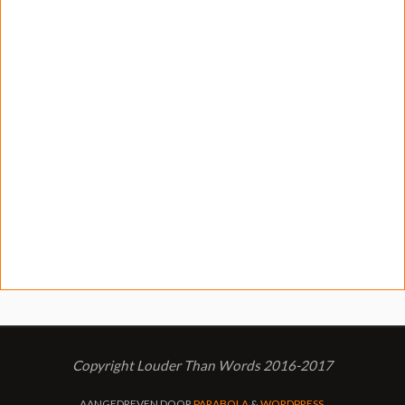
Copyright Louder Than Words 2016-2017
AANGEDREVEN DOOR
PARABOLA
&
WORDPRESS.