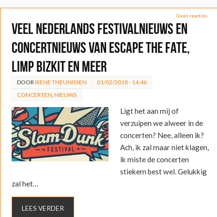
Geen reacties
Veel Nederlands festivalnieuws en
concertnieuws van Escape the Fate,
Limp Bizkit en meer
DOOR
IRENE THEUNISSEN
01/02/2018 - 14:46
CONCERTEN
,
NIEUWS
Ligt het aan mij of
verzuipen we alweer in de
concerten? Nee, alleen ik?
Ach, ik zal maar niet klagen,
ik miste de concerten
stiekem best wel. Gelukkig
zal het…
LEES VERDER