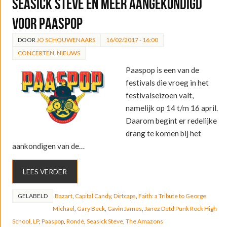
Seasick Steve en meer aangekondigd
voor Paaspop
DOOR
JO SCHOUWENAARS
16/02/2017 - 16:00
CONCERTEN
,
NIEUWS
Paaspop is een van de
festivals die vroeg in het
festivalseizoen valt,
namelijk op 14 t/m 16 april.
Daarom begint er redelijke
drang te komen bij het
aankondigen van de…
LEES VERDER
GELABELD
Bazart
,
Capital Candy
,
Dirtcaps
,
Faith: a Tribute to George
Michael
,
Gary Beck
,
Gavin James
,
Janez Detd Punk Rock High
School
,
LP
,
Paaspop
,
Rondé
,
Seasick Steve
,
The Amazons