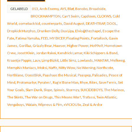
GELABELD
013
,
Arch Enemy
,
AYS
,
Bløf
,
Bonobo
,
Broadside
,
BROCKHAMPTON
,
Can't Swim
,
Capdown
,
CLCKWS
,
Cold
World
,
comeback kid
,
counterparts
,
David August
,
DEATHTRAP
,
DOOL
,
Dropkick Murphys
,
Drunken Dolly
,
Dua Lipa
,
Elvis@thechapel
,
Escape the
Fate
,
Fatima Yamaha
,
FEEL MY BICEP
,
Floating Points
,
FortaRock
,
Gavin
James
,
Gorillaz
,
Grizzly Bear
,
Hawser
,
Higher Power
,
Ho99o9
,
Hometown
Crew
,
Joost Klein
,
Jordan Rakei
,
Kendrick Lamar
,
Kiki Schippers & Band
,
Kraantje Pappie
,
Lauv
,
Limp Bizkit
,
Little Simz
,
Lowlands
,
MANTAR
,
Melkweg
,
Memphis Maniacs
,
Moksi
,
Naffz
,
Nitty Wow
,
No Warning
,
Northcote
,
Northlane
,
Ooostblok
,
Paashaas the Musical
,
Paaspop
,
Palisades
,
Peace of
Mind
,
Protomartyr
,
Pyrates!
,
Rag’n’Bone Man
,
Rhye
,
Rites
,
Save Ferris
,
Set
Your Goals
,
Slam Dunk
,
Slope
,
Spinvis
,
Stormzy
,
SUICIDEBOYS
,
The Marinos
,
The Skints
,
The War on Drugs
,
This Means War!
,
Trafassi
,
Twin Atlantic
,
Vengaboys
,
Watain
,
Wipneus & Pim
,
xVICIOUSx
,
Zeal & Ardor