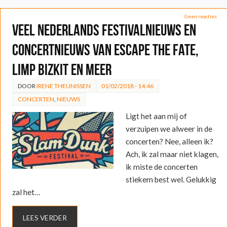
Geen reacties
Veel Nederlands festivalnieuws en
concertnieuws van Escape the Fate,
Limp Bizkit en meer
DOOR
IRENE THEUNISSEN
01/02/2018 - 14:46
CONCERTEN
,
NIEUWS
Ligt het aan mij of
verzuipen we alweer in de
concerten? Nee, alleen ik?
Ach, ik zal maar niet klagen,
ik miste de concerten
stiekem best wel. Gelukkig
zal het…
LEES VERDER