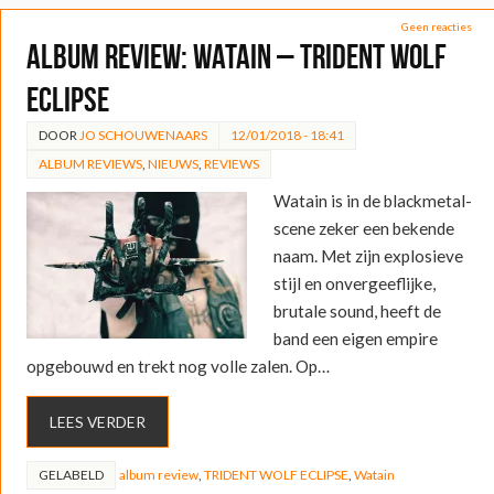
Geen reacties
ALBUM REVIEW: Watain – TRIDENT WOLF
ECLIPSE
DOOR
JO SCHOUWENAARS
12/01/2018 - 18:41
ALBUM REVIEWS
,
NIEUWS
,
REVIEWS
Watain is in de blackmetal-
scene zeker een bekende
naam. Met zijn explosieve
stijl en onvergeeflijke,
brutale sound, heeft de
band een eigen empire
opgebouwd en trekt nog volle zalen. Op…
LEES VERDER
GELABELD
album review
,
TRIDENT WOLF ECLIPSE
,
Watain