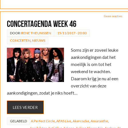
Geen reacties
Concertagenda week 46
DOOR
IRENE THEUNISSEN
15/11/2017 - 20:00
CONCERTEN
,
NIEUWS
Soms zijn er zoveel leuke
aankondigingen dat het
moeilijk is om tot het
weekend te wachten.
Daarom krijg je nu al een
overzicht van deze
aankondigingen, zodat je niks hoeft…
LEES VERDER
GELABELD
A Perfect Circle
,
AFAS Live
,
Akercocke
,
Amaranthe
,