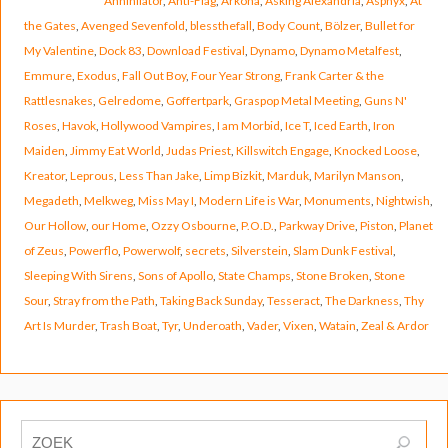
Annihilator
,
Anti-Flag
,
Arkona
,
Asking Alexandria
,
Asphyx
,
At
the Gates
,
Avenged Sevenfold
,
blessthefall
,
Body Count
,
Bölzer
,
Bullet for
My Valentine
,
Dock 83
,
Download Festival
,
Dynamo
,
Dynamo Metalfest
,
Emmure
,
Exodus
,
Fall Out Boy
,
Four Year Strong
,
Frank Carter & the
Rattlesnakes
,
Gelredome
,
Goffertpark
,
Graspop Metal Meeting
,
Guns N'
Roses
,
Havok
,
Hollywood Vampires
,
I am Morbid
,
Ice T
,
Iced Earth
,
Iron
Maiden
,
Jimmy Eat World
,
Judas Priest
,
Killswitch Engage
,
Knocked Loose
,
Kreator
,
Leprous
,
Less Than Jake
,
Limp Bizkit
,
Marduk
,
Marilyn Manson
,
Megadeth
,
Melkweg
,
Miss May I
,
Modern Life is War
,
Monuments
,
Nightwish
,
Our Hollow
,
our Home
,
Ozzy Osbourne
,
P.O.D.
,
Parkway Drive
,
Piston
,
Planet
of Zeus
,
Powerflo
,
Powerwolf
,
secrets
,
Silverstein
,
Slam Dunk Festival
,
Sleeping With Sirens
,
Sons of Apollo
,
State Champs
,
Stone Broken
,
Stone
Sour
,
Stray from the Path
,
Taking Back Sunday
,
Tesseract
,
The Darkness
,
Thy
Art Is Murder
,
Trash Boat
,
Tyr
,
Underoath
,
Vader
,
Vixen
,
Watain
,
Zeal & Ardor