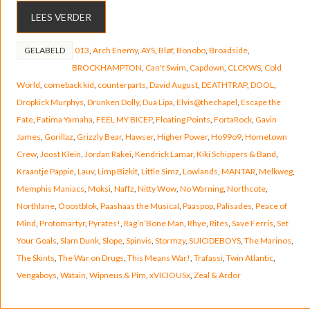
LEES VERDER
GELABELD
013
,
Arch Enemy
,
AYS
,
Bløf
,
Bonobo
,
Broadside
,
BROCKHAMPTON
,
Can't Swim
,
Capdown
,
CLCKWS
,
Cold
World
,
comeback kid
,
counterparts
,
David August
,
DEATHTRAP
,
DOOL
,
Dropkick Murphys
,
Drunken Dolly
,
Dua Lipa
,
Elvis@thechapel
,
Escape the
Fate
,
Fatima Yamaha
,
FEEL MY BICEP
,
Floating Points
,
FortaRock
,
Gavin
James
,
Gorillaz
,
Grizzly Bear
,
Hawser
,
Higher Power
,
Ho99o9
,
Hometown
Crew
,
Joost Klein
,
Jordan Rakei
,
Kendrick Lamar
,
Kiki Schippers & Band
,
Kraantje Pappie
,
Lauv
,
Limp Bizkit
,
Little Simz
,
Lowlands
,
MANTAR
,
Melkweg
,
Memphis Maniacs
,
Moksi
,
Naffz
,
Nitty Wow
,
No Warning
,
Northcote
,
Northlane
,
Ooostblok
,
Paashaas the Musical
,
Paaspop
,
Palisades
,
Peace of
Mind
,
Protomartyr
,
Pyrates!
,
Rag’n’Bone Man
,
Rhye
,
Rites
,
Save Ferris
,
Set
Your Goals
,
Slam Dunk
,
Slope
,
Spinvis
,
Stormzy
,
SUICIDEBOYS
,
The Marinos
,
The Skints
,
The War on Drugs
,
This Means War!
,
Trafassi
,
Twin Atlantic
,
Vengaboys
,
Watain
,
Wipneus & Pim
,
xVICIOUSx
,
Zeal & Ardor