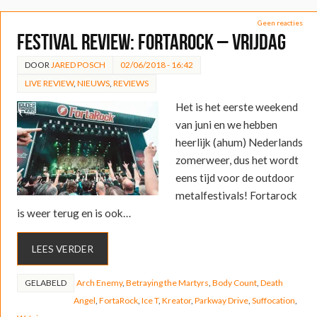
Geen reacties
FESTIVAL REVIEW: FortaRock – Vrijdag
DOOR
JARED POSCH
02/06/2018 - 16:42
LIVE REVIEW
,
NIEUWS
,
REVIEWS
Het is het eerste weekend
van juni en we hebben
heerlijk (ahum) Nederlands
zomerweer, dus het wordt
eens tijd voor de outdoor
metalfestivals! Fortarock
is weer terug en is ook…
LEES VERDER
GELABELD
Arch Enemy
,
Betraying the Martyrs
,
Body Count
,
Death
Angel
,
FortaRock
,
Ice T
,
Kreator
,
Parkway Drive
,
Suffocation
,