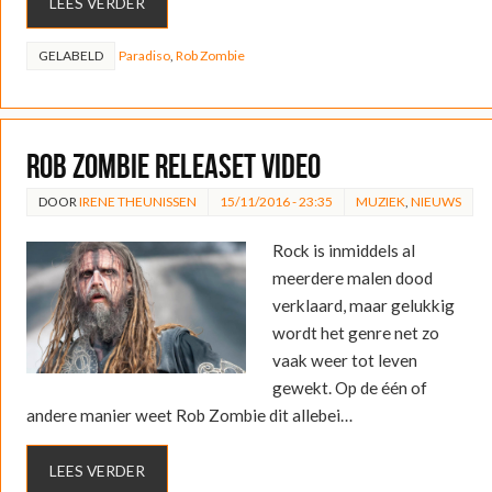
LEES VERDER
GELABELD
Paradiso
,
Rob Zombie
Rob Zombie releaset video
DOOR
IRENE THEUNISSEN
15/11/2016 - 23:35
MUZIEK
,
NIEUWS
Rock is inmiddels al
meerdere malen dood
verklaard, maar gelukkig
wordt het genre net zo
vaak weer tot leven
gewekt. Op de één of
andere manier weet Rob Zombie dit allebei…
LEES VERDER