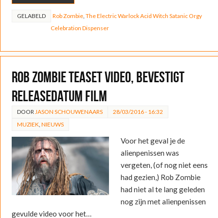
GELABELD
Rob Zombie
,
The Electric Warlock Acid Witch Satanic Orgy
Celebration Dispenser
Rob Zombie teaset video, bevestigt
releasedatum film
DOOR
JASON SCHOUWENAARS
28/03/2016 - 16:32
MUZIEK
,
NIEUWS
Voor het geval je de
alienpenissen was
vergeten, (of nog niet eens
had gezien,) Rob Zombie
had niet al te lang geleden
nog zijn met alienpenissen
gevulde video voor het…