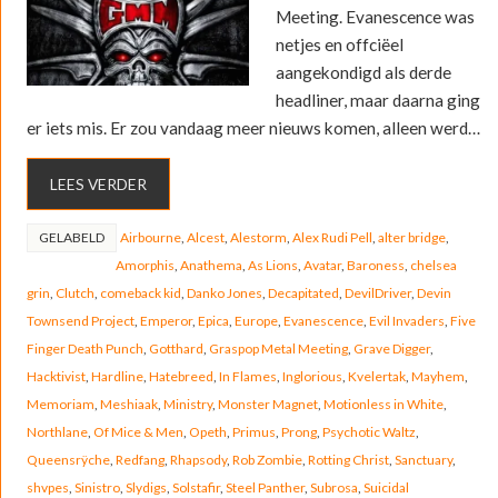
Meeting. Evanescence was
netjes en offciëel
aangekondigd als derde
headliner, maar daarna ging
er iets mis. Er zou vandaag meer nieuws komen, alleen werd…
LEES VERDER
GELABELD
Airbourne
,
Alcest
,
Alestorm
,
Alex Rudi Pell
,
alter bridge
,
Amorphis
,
Anathema
,
As Lions
,
Avatar
,
Baroness
,
chelsea
grin
,
Clutch
,
comeback kid
,
Danko Jones
,
Decapitated
,
DevilDriver
,
Devin
Townsend Project
,
Emperor
,
Epica
,
Europe
,
Evanescence
,
Evil Invaders
,
Five
Finger Death Punch
,
Gotthard
,
Graspop Metal Meeting
,
Grave Digger
,
Hacktivist
,
Hardline
,
Hatebreed
,
In Flames
,
Inglorious
,
Kvelertak
,
Mayhem
,
Memoriam
,
Meshiaak
,
Ministry
,
Monster Magnet
,
Motionless in White
,
Northlane
,
Of Mice & Men
,
Opeth
,
Primus
,
Prong
,
Psychotic Waltz
,
Queensrÿche
,
Redfang
,
Rhapsody
,
Rob Zombie
,
Rotting Christ
,
Sanctuary
,
shvpes
,
Sinistro
,
Slydigs
,
Solstafir
,
Steel Panther
,
Subrosa
,
Suicidal