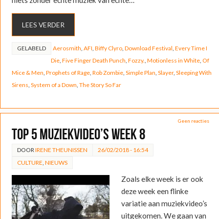
LEES VERDER
GELABELD
Aerosmith
,
AFI
,
Biffy Clyro
,
Download Festival
,
Every Time I
Die
,
Five Finger Death Punch
,
Fozzy.
,
Motionless in White
,
Of
Mice & Men
,
Prophets of Rage
,
Rob Zombie
,
Simple Plan
,
Slayer
,
Sleeping With
Sirens
,
System of a Down
,
The Story So Far
Geen reacties
Top 5 muziekvideo’s week 8
DOOR
IRENE THEUNISSEN
26/02/2018 - 16:54
CULTURE
,
NIEUWS
Zoals elke week is er ook
deze week een flinke
variatie aan muziekvideo’s
uitgekomen. We gaan van