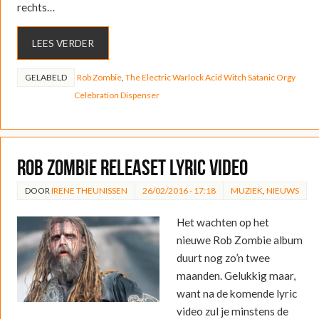
rechts…
LEES VERDER
GELABELD
Rob Zombie
,
The Electric Warlock Acid Witch Satanic Orgy
Celebration Dispenser
Rob Zombie releaset lyric video
DOOR
IRENE THEUNISSEN
26/02/2016 - 17:18
MUZIEK
,
NIEUWS
Het wachten op het
nieuwe Rob Zombie album
duurt nog zo’n twee
maanden. Gelukkig maar,
want na de komende lyric
video zul je minstens de