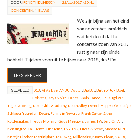
DOOR
IRENE THEUNISSEN
22/11/2017 - 20:41
CONCERTEN
,
NIEUWS
We zijn bijna aan het eind
van november inmiddels,
wat betekent dat het
concertseizoen van 2017
rustig naar zijn einde
hobbelt. Tijd om vooruit te kijken naar 2018, dus! De…
LEES VERDER
GELABELD
013
,
AFAS Live
,
ANBU
,
Avatar
,
Big Bat
,
Birth of Joy
,
Boef
,
Bökkers
,
Boys Noize
,
Dance Gavin Dance
,
De Jeugd Van
Tegenwoordig
,
Dead Girls Academy
,
Death Alley
,
Demob Happy
,
Die Lustige
Schlagerfreunden
,
Dotan
,
Falling in Reverse
,
Frank Carter & the
Rattlesnakes
,
Freddy Moreira
,
Guus Meeuwis
,
James TW
,
Jera On Air
,
Kensington
,
La Fuente
,
Lil' Kleine
,
LNY TNZ
,
Lucas & Steve
,
Mambo Kurt
,
Martijn Fischer
,
Martiniplaza
,
Melkweg
,
Millionaire
,
Monty Picon
,
NOFX
,