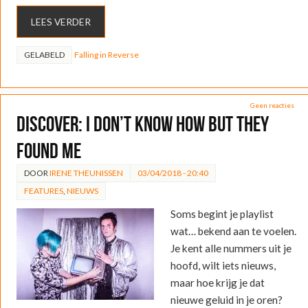
LEES VERDER
GELABELD
Falling in Reverse
Geen reacties
DISCOVER: I DON’T KNOW HOW BUT THEY
FOUND ME
DOOR
IRENE THEUNISSEN
03/04/2018 - 20:40
FEATURES
,
NIEUWS
Soms begint je playlist
wat… bekend aan te voelen.
Je kent alle nummers uit je
hoofd, wilt iets nieuws,
maar hoe krijg je dat
nieuwe geluid in je oren?