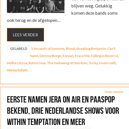
blijven weg. Gelukkig
komen deze bands soms
ook terug en de afgelopen…
LEES VERDER
GELABELD
5 Seconds of Summer
,
Blood
,
Breaking Benjamin
,
Can't
Swim
,
Dimmu Borgir
,
Eonian
,
Erase Me
,
Falling in Reverse
,
Mallory Knox
,
Rated Gnar
,
The Hallowing of Heirdom
,
Tusky
,
Underoath
,
Winterfylleth
Geen reacties
Eerste namen Jera On Air en Paaspop
bekend, drie Nederlandse shows voor
Within Temptation en meer