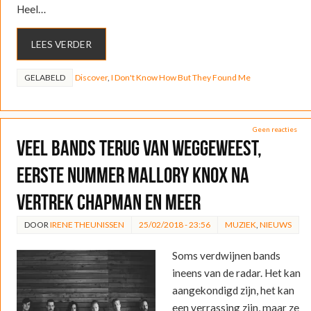
Heel…
LEES VERDER
GELABELD
Discover
,
I Don't Know How But They Found Me
Geen reacties
Veel bands terug van weggeweest,
eerste nummer Mallory Knox na
vertrek Chapman en meer
DOOR
IRENE THEUNISSEN
25/02/2018 - 23:56
MUZIEK
,
NIEUWS
Soms verdwijnen bands
ineens van de radar. Het kan
aangekondigd zijn, het kan
een verrassing zijn, maar ze