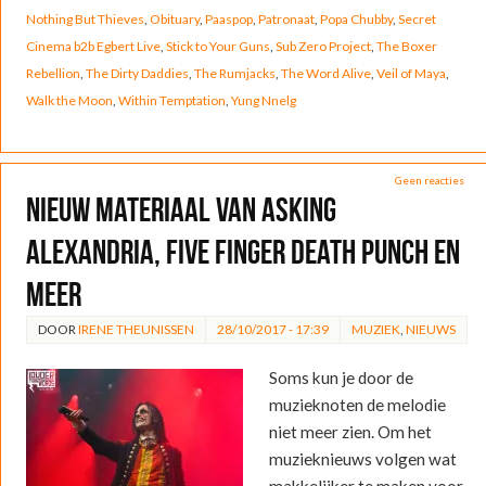
Nothing But Thieves
,
Obituary
,
Paaspop
,
Patronaat
,
Popa Chubby
,
Secret
Cinema b2b Egbert Live
,
Stick to Your Guns
,
Sub Zero Project
,
The Boxer
Rebellion
,
The Dirty Daddies
,
The Rumjacks
,
The Word Alive
,
Veil of Maya
,
Walk the Moon
,
Within Temptation
,
Yung Nnelg
Geen reacties
Nieuw materiaal van Asking
Alexandria, Five Finger Death Punch en
meer
DOOR
IRENE THEUNISSEN
28/10/2017 - 17:39
MUZIEK
,
NIEUWS
Soms kun je door de
muzieknoten de melodie
niet meer zien. Om het
muzieknieuws volgen wat
makkelijker te maken voor