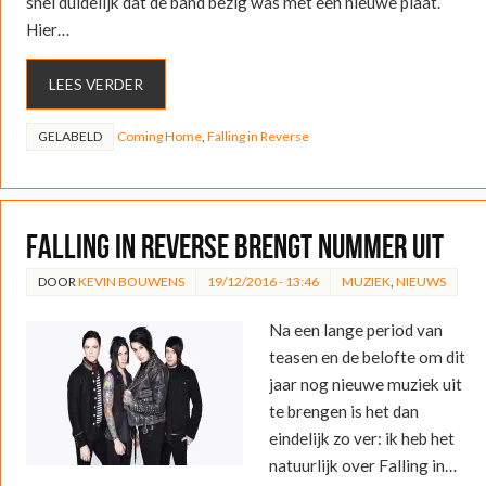
snel duidelijk dat de band bezig was met een nieuwe plaat.
Hier…
LEES VERDER
GELABELD
Coming Home
,
Falling in Reverse
Falling in Reverse brengt nummer uit
DOOR
KEVIN BOUWENS
19/12/2016 - 13:46
MUZIEK
,
NIEUWS
Na een lange period van
teasen en de belofte om dit
jaar nog nieuwe muziek uit
te brengen is het dan
eindelijk zo ver: ik heb het
natuurlijk over Falling in…