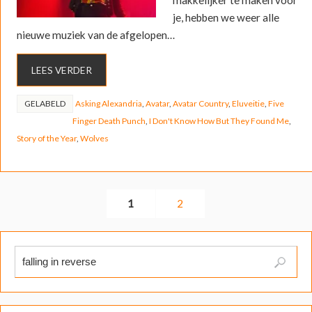
je, hebben we weer alle
nieuwe muziek van de afgelopen…
LEES VERDER
GELABELD
Asking Alexandria
,
Avatar
,
Avatar Country
,
Eluveitie
,
Five
Finger Death Punch
,
I Don't Know How But They Found Me
,
Story of the Year
,
Wolves
1
2