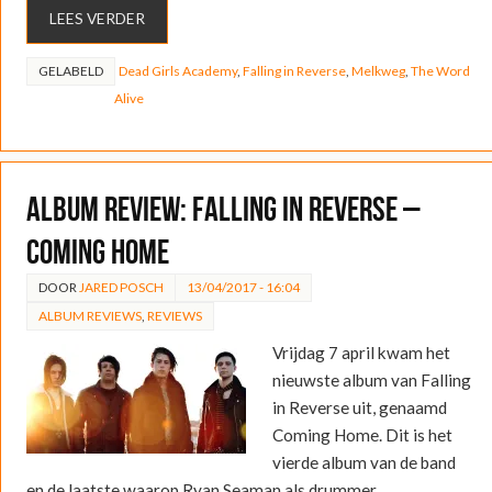
LEES VERDER
GELABELD
Dead Girls Academy
,
Falling in Reverse
,
Melkweg
,
The Word
Alive
ALBUM REVIEW: Falling in Reverse –
Coming Home
DOOR
JARED POSCH
13/04/2017 - 16:04
ALBUM REVIEWS
,
REVIEWS
Vrijdag 7 april kwam het
nieuwste album van Falling
in Reverse uit, genaamd
Coming Home. Dit is het
vierde album van de band
en de laatste waarop Ryan Seaman als drummer…