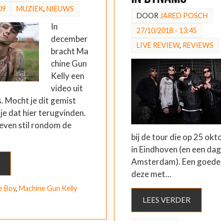
09
MUZIEK
,
NIEUWS
DOOR
JARED POSCH
In
27/10/2018 - 13:45
december
LIVE REVIEW
,
REVIEWS
bracht Ma
chine Gun
Kelly een
video uit
. Mocht je dit gemist
je dat hier terugvinden.
even stil rondom de
bij de tour die op 25 o
in Eindhoven (en een dag 
Amsterdam). Een goede
deze met…
e Boy
,
Machine Gun Kelly
LEES VERDER