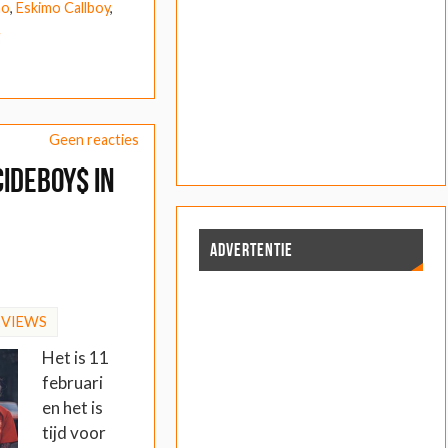
mo
,
Eskimo Callboy
,
g
Geen reacties
cideBoy$ in
ADVERTENTIE
EVIEWS
Het is 11
februari
en het is
tijd voor