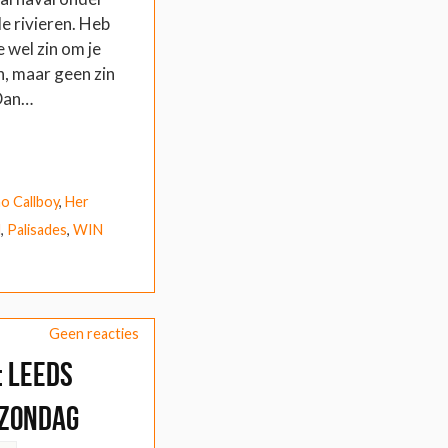
e rivieren. Heb
e wel zin om je
n, maar geen zin
 Dan…
o Callboy
,
Her
d
,
Palisades
,
WIN
Geen reacties
: Leeds
 Zondag