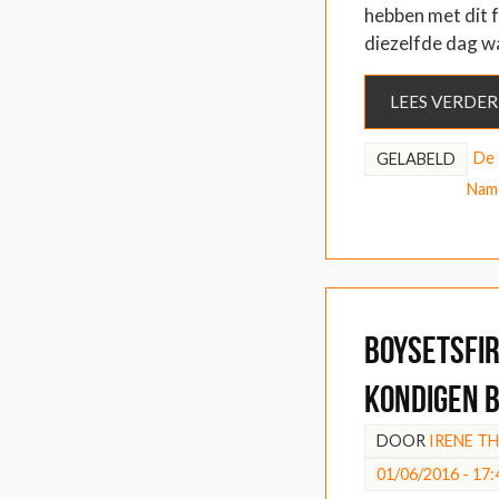
hebben met dit f
diezelfde dag w
LEES VERDER
De 
GELABELD
Name
BoySetsFi
kondigen b
DOOR
IRENE T
01/06/2016 - 17: