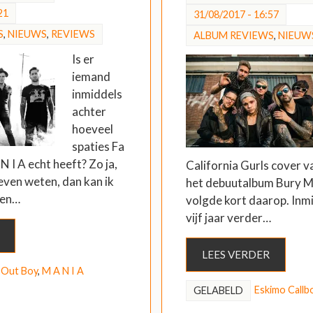
21
31/08/2017 - 16:57
S
,
NIEUWS
,
REVIEWS
ALBUM REVIEWS
,
NIEUW
Is er
iemand
inmiddels
achter
hoeveel
spaties Fa
N I A echt heeft? Zo ja,
California Gurls cover v
even weten, dan kan ik
het debuutalbum Bury M
pen…
volgde kort daarop. Inmi
vijf jaar verder…
LEES VERDER
l Out Boy
,
M A N I A
Eskimo Callb
GELABELD