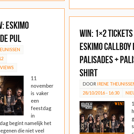
W: Eskimo
WIN: 1×2 tickets
 De Pul
Eskimo Callboy 
HEUNISSEN
Palisades + Pali
12
EVIEWS
shirt
11
DOOR
IRENE THEUNISSE
november
is vaker
28/10/2016 - 16:30
NIE
een
1
feestdag
h
in
g
dag begint namelijk het
s
egenen die niet veel
c