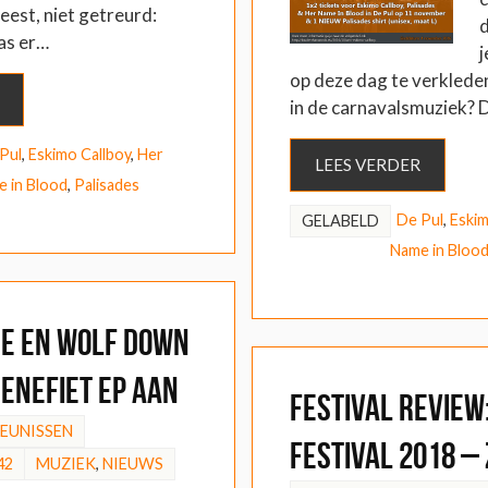
eest, niet getreurd:
d
as er…
j
op deze dag te verklede
in de carnavalsmuziek?
Pul
,
Eskimo Callboy
,
Her
LEES VERDER
 in Blood
,
Palisades
De Pul
,
Eskim
GELABELD
Name in Bloo
re en Wolf Down
enefiet EP aan
FESTIVAL REVIEW
HEUNISSEN
Festival 2018 –
42
MUZIEK
,
NIEUWS