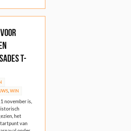
 voor
en
sades T-
N
UWS
,
WIN
1 november is,
istorisch
ezien, het
tartpunt van
arnaval onder