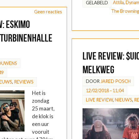
Attila
,
Dyna
GELABELD
The Brownin
Geen reacties
W: Eskimo
 Turbinenhalle
LIVE REVIEW: $ui
BOUWENS
Melkweg
49
DOOR
JARED POSCH
IEUWS
,
REVIEWS
12/02/2018 - 11:04
Het is
LIVE REVIEW
,
NIEUWS
,
R
zondag
25 maart,
de klok is
een uur
vooruit