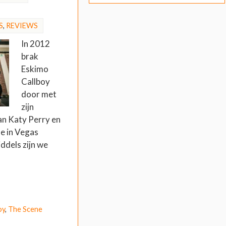
S
,
REVIEWS
In 2012
brak
Eskimo
Callboy
door met
zijn
an Katy Perry en
e in Vegas
ddels zijn we
oy
,
The Scene