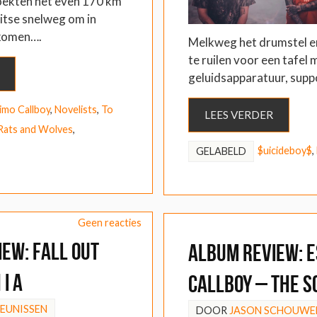
oekten net even 170 km
itse snelweg om in
komen….
Melkweg het drumstel en
te ruilen voor een tafel 
geluidsapparatuur, supp
imo Callboy
,
Novelists
,
To
LEES VERDER
Rats and Wolves
,
$uicideboy$
,
GELABELD
Geen reacties
EW: Fall Out
ALBUM REVIEW: 
 I A
Callboy – The S
HEUNISSEN
DOOR
JASON SCHOUWE