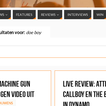
WS
FEATURES
REVIEWS
INTERVIEWS
WIN
ultaten voor:
doe boy
Machine Gun
LIVE REVIEW: Att
gen video uit
Callboy en The
in Dynamo
BOUWENS