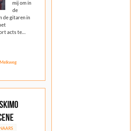
mij om in
de
 de gitaren in
met
ort acts te…
Melkweg
Eskimo
cene
NAARS