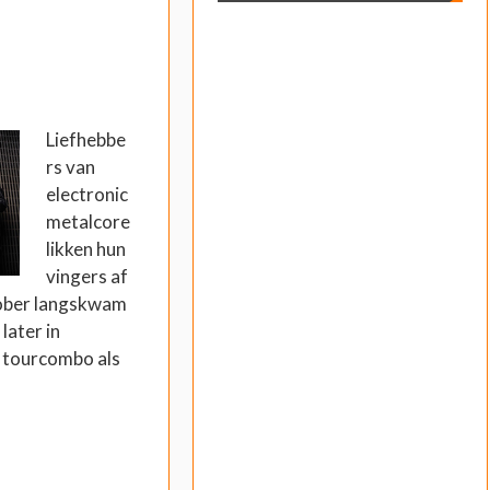
Liefhebbe
rs van
electronic
metalcore
likken hun
vingers af
ktober langskwam
later in
 tourcombo als