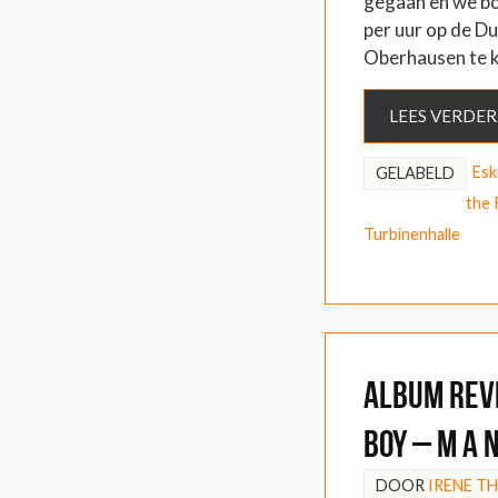
gegaan en we b
per uur op de Du
Oberhausen te 
LEES VERDER
Esk
GELABELD
the 
Turbinenhalle
ALBUM REVI
Boy – M A N
DOOR
IRENE T