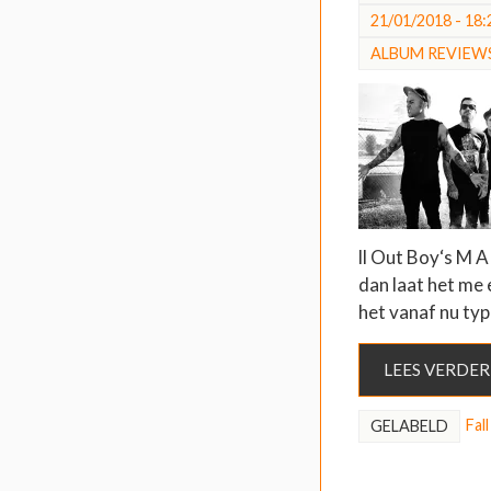
21/01/2018 - 18:
ALBUM REVIEW
ll Out Boy‘s M A 
dan laat het me 
het vanaf nu ty
LEES VERDER
Fal
GELABELD