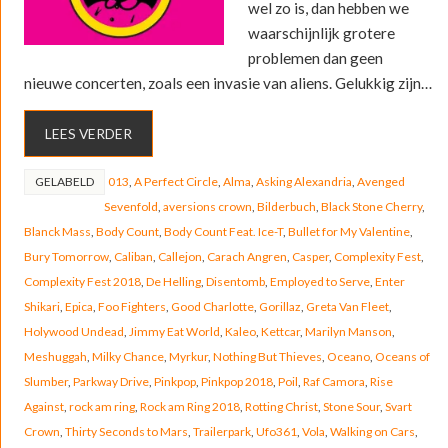
wel zo is, dan hebben we
waarschijnlijk grotere
problemen dan geen
nieuwe concerten, zoals een invasie van aliens. Gelukkig zijn…
LEES VERDER
GELABELD
013
,
A Perfect Circle
,
Alma
,
Asking Alexandria
,
Avenged
Sevenfold
,
aversions crown
,
Bilderbuch
,
Black Stone Cherry
,
Blanck Mass
,
Body Count
,
Body Count Feat. Ice-T
,
Bullet for My Valentine
,
Bury Tomorrow
,
Caliban
,
Callejon
,
Carach Angren
,
Casper
,
Complexity Fest
,
Complexity Fest 2018
,
De Helling
,
Disentomb
,
Employed to Serve
,
Enter
Shikari
,
Epica
,
Foo Fighters
,
Good Charlotte
,
Gorillaz
,
Greta Van Fleet
,
Holywood Undead
,
Jimmy Eat World
,
Kaleo
,
Kettcar
,
Marilyn Manson
,
Meshuggah
,
Milky Chance
,
Myrkur
,
Nothing But Thieves
,
Oceano
,
Oceans of
Slumber
,
Parkway Drive
,
Pinkpop
,
Pinkpop 2018
,
Poil
,
Raf Camora
,
Rise
Against
,
rock am ring
,
Rock am Ring 2018
,
Rotting Christ
,
Stone Sour
,
Svart
Crown
,
Thirty Seconds to Mars
,
Trailerpark
,
Ufo361
,
Vola
,
Walking on Cars
,