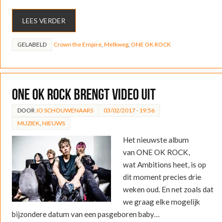
LEES VERDER
GELABELD
Crown the Empire
,
Melkweg
,
ONE OK ROCK
ONE OK ROCK brengt video uit
DOOR
JO SCHOUWENAARS
03/02/2017 - 19:56
MUZIEK
,
NIEUWS
Het nieuwste album
van ONE OK ROCK,
wat Ambitions heet, is op
dit moment precies drie
weken oud. En net zoals dat
we graag elke mogelijk
bijzondere datum van een pasgeboren baby…