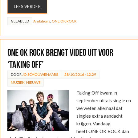
LEES VERDER
GELABELD
Ambitions
,
ONE OK ROCK
ONE OK ROCK brengt video uit voor
‘Taking Off’
DOOR
JO SCHOUWENAARS
28/10/2016 - 12:29
MUZIEK
,
NIEUWS
Taking Off kwam in
september uit als single en
we weten allemaal dat
singles extra aandacht
krijgen. Vandaag
heeft ONE OK ROCK dan