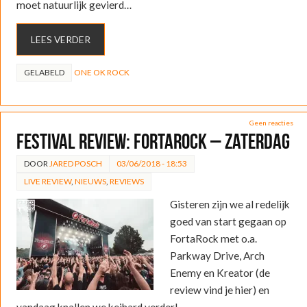
moet natuurlijk gevierd…
LEES VERDER
GELABELD
ONE OK ROCK
Geen reacties
FESTIVAL REVIEW: FortaRock – zaterdag
DOOR
JARED POSCH
03/06/2018 - 18:53
LIVE REVIEW
,
NIEUWS
,
REVIEWS
Gisteren zijn we al redelijk
goed van start gegaan op
FortaRock met o.a.
Parkway Drive, Arch
Enemy en Kreator (de
review vind je hier) en
vandaag knallen we keihard verder!…