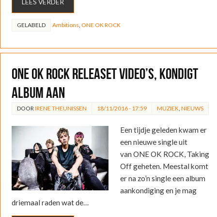
LEES VERDER
GELABELD
Ambitions
,
ONE OK ROCK
ONE OK ROCK releaset video’s, kondigt
album aan
DOOR
IRENE THEUNISSEN
18/11/2016 - 17:59
MUZIEK
,
NIEUWS
Een tijdje geleden kwam er
een nieuwe single uit
van ONE OK ROCK, Taking
Off geheten. Meestal komt
er na zo’n single een album
aankondiging en je mag
driemaal raden wat de…