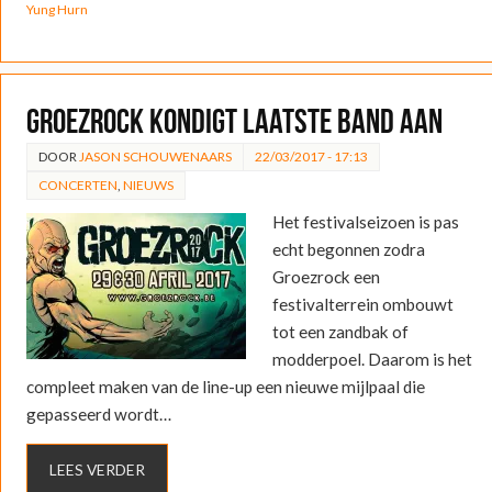
Yung Hurn
Groezrock kondigt laatste band aan
DOOR
JASON SCHOUWENAARS
22/03/2017 - 17:13
CONCERTEN
,
NIEUWS
Het festivalseizoen is pas
echt begonnen zodra
Groezrock een
festivalterrein ombouwt
tot een zandbak of
modderpoel. Daarom is het
compleet maken van de line-up een nieuwe mijlpaal die
gepasseerd wordt…
LEES VERDER