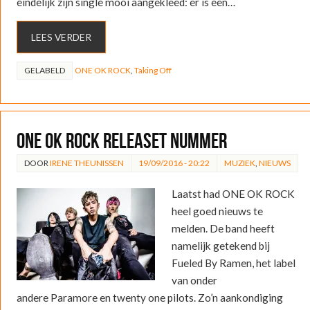
eindelijk zijn single mooi aangekleed: er is een…
LEES VERDER
GELABELD
ONE OK ROCK
,
Taking Off
ONE OK ROCK releaset nummer
DOOR
IRENE THEUNISSEN
19/09/2016 - 20:22
MUZIEK
,
NIEUWS
Laatst had ONE OK ROCK
heel goed nieuws te
melden. De band heeft
namelijk getekend bij
Fueled By Ramen, het label
van onder
andere Paramore en twenty one pilots. Zo’n aankondiging