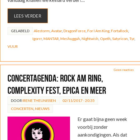
LEES VERDER
GELABELD
Alestorm
,
Avatar
,
DragonForce
,
For I Am King
,
FortaRock
,
Igorrr
,
MANTAR
,
Meshuggah
,
Nightwish
,
Opeth
,
Satyricon
,
Tyr
,
VUUR
Geen reacties
Concertagenda: Rock am Ring,
Complexity Fest, Epica en meer
DOOR
IRENE THEUNISSEN
02/11/2017 - 20:35
CONCERTEN
,
NIEUWS
Er gaat bijna geen week
voorbij zonder
aankondigingen. Als dat